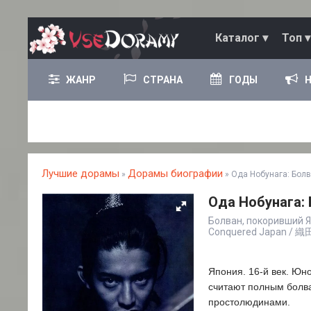
Каталог ▾
Топ ▾
ЖАНР
СТРАНА
ГОДЫ
Лучшие дорамы
Дорамы биографии
»
» Ода Нобунага: Болв
Ода Нобунага: 
Болван, покоривший Я
Conquered Japan /
Япония. 16-й век. Юн
считают полным болва
простолюдинами.