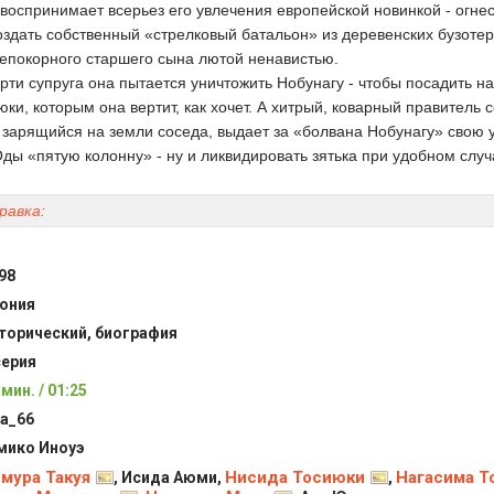
е воспринимает всерьез его увлечения европейской новинкой - огн
оздать собственный «стрелковый батальон» из деревенских бузотер
епокорного старшего сына лютой ненавистью.
рти супруга она пытается уничтожить Нобунагу - чтобы посадить на
ки, которым она вертит, как хочет. А хитрый, коварный правитель 
 зарящийся на земли соседа, выдает за «болвана Нобунагу» свою 
Оды «пятую колонну» - ну и ликвидировать зятька при удобном случ
равка:
98
ония
торический, биография
серия
 мин. / 01:25
ka_66
ико Иноуэ
мура Такуя
Нисида Тосиюки
Нагасима Т
, Исида Аюми,
,