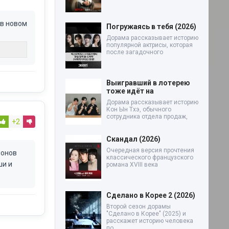
 в новом
Погружаясь в тебя (2026)
Дорама рассказывает историю
популярной актрисы, которая
после загадочного
Выигравший в лотерею
тоже идёт на
Дорама рассказывает историю
Кон Ын Тхэ, обычного
сотрудника отдела продаж,
+2
Скандал (2026)
Очередная версия прочтения
ионов
классического французского
ши и
романа XVIII века
Сделано в Корее 2 (2026)
Второй сезон дорамы
"Сделано в Корее" (2025) и
расскажет историю человека
по