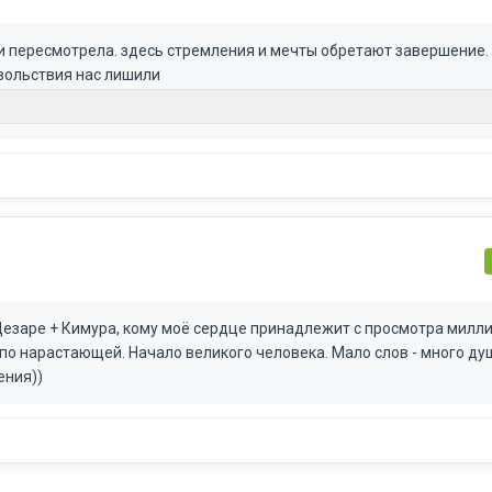
и пересмотрела. здесь стремления и мечты обретают завершение.
вольствия нас лишили
Цезаре + Кимура, кому моё сердце принадлежит с просмотра милл
 по нарастающей. Начало великого человека. Мало слов - много ду
ения))