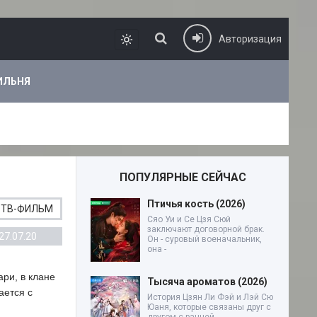
Авторизация
ИЛЬНЯ
ПОПУЛЯРНЫЕ СЕЙЧАС
Птичья кость (2026)
ТВ-ФИЛЬМ
Сяо Уи и Се Цзя Сюй
заключают договорной брак.
27.07.20
Он - суровый военачальник,
она -
ри, в клане
Тысяча ароматов (2026)
ается с
История Цзян Ли Фэй и Лэй Сю
Юаня, которые связаны друг с