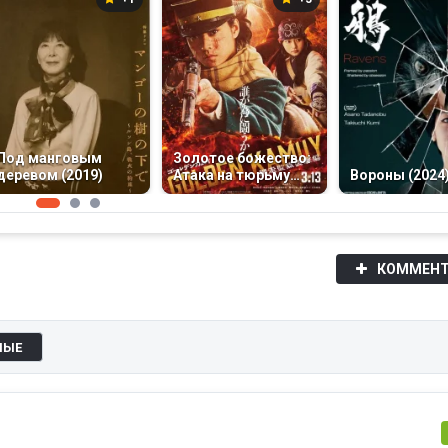
Под манговым
Золотое божество:
деревом (2019)
Атака на тюрьму
Вороны (2024
Абасири (2026)
КОММЕНТ
НЫЕ