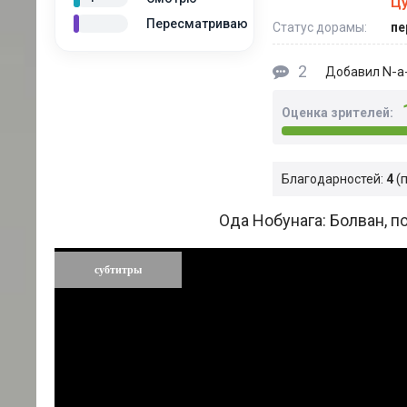
Цу
Пересматриваю
Статус дорамы:
пе
2
N-a-
Добавил
Оценка зрителей:
Благодарностей:
4
Ода Нобунага: Болван, 
субтитры