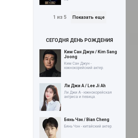
1 из 5
Показать еще
СЕГОДНЯ ДЕНЬ РОЖДЕНИЯ
Ким Сан Джун / Kim Sang
Joong
Ким Сан Джун -
южнокорейский актер.
Ли Джи А / Lee Ji Ah
Ли Джи А - южнокорейская
актриса и певица.
Бянь Чэн / Bian Cheng
Бянь Чэн - китайский актер.