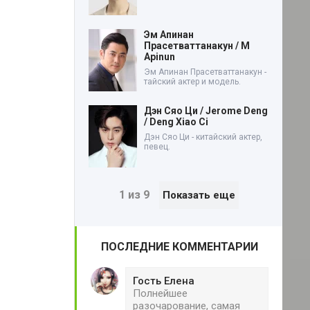
Эм Апинан
Прасетваттанакун / M
Apinun
Эм Апинан Прасетваттанакун -
тайский актер и модель.
Дэн Сяо Ци / Jerome Deng
/ Deng Xiao Ci
Дэн Сяо Ци - китайский актер,
певец.
1 из 9
Показать еще
ПОСЛЕДНИЕ КОММЕНТАРИИ
Гость Елена
Полнейшее
разочарование, самая