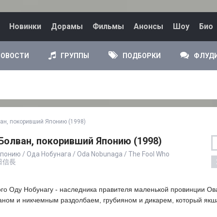
Новинки
Дорамы
Фильмы
Анонсы
Шоу
Био
НОВОСТИ
ГРУППЫ
ПОДБОРКИ
ФЛУД
ан, покоривший Японию (1998)
Болван, покоривший Японию (1998)
понию / Ода Нобунага / Oda Nobunaga / The Fool Who
 織田信長
ого Оду Нобунагу - наследника правителя маленькой провинции Ова
ном и никчемным раздолбаем, грубияном и дикарем, который якш