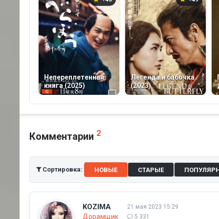
Непереплетенная
Легенда и бабочка
книга (2025)
(2023)
2
Комментарии
Сортировка:
НОВЫЕ
СТАРЫЕ
ПОПУЛЯР
KOZIMA
21 мая 2023 15:29
Дорамщик
5 331