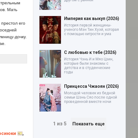
другом с ранней
естрельным
ов. Мать
Империя как выкуп (2026)
 престол его
История первой женщины-
соседней
ученого Мэн Тин Хуэй, которая
с помощью хитрости и ума
умницу-дочку.
ае.
С любовью к тебе (2026)
История Чэнь И и Мяо Цзин,
которые были знакомы с
детства и в студенческие
годы
Принцесса Чжаоян (2026)
Молодой человек из бедной
семьи Шэнь Сяо после одной
проведенной вместе ночи
1 из 5
Показать еще
осиюки
,