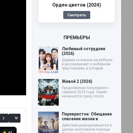
Орден цветов (2024)
Смотреть
ПРЕМЬЕРЫ
Любимый сотрудник
(2026)
Дорама основана на вебтуне,
и рассказывает о любовном
треугольнике, в который
Живой 2 (2026)
Продолжение популярного
сериала 2023 года. Сюжет
начинается сразу после
Перекресток: Обещание
спасения жизни и
Действие разворачивается в
центре неотложной помощи
+1
+2
+2