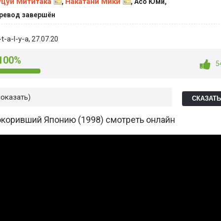
цуи Мититака
Накатани Мики
,
, Асо Юми,
ревод завершён
t-a-l-y-a
, 27.07.20
100%
5
показать
СКАЗАТ
покоривший Японию (1998) смотреть онлайн