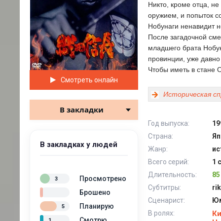
Никто, кроме отца, н
оружием, и попыток с
Нобунаги ненавидит н
После загадочной сме
младшего брата Нобую
провинции, уже давно
Чтобы иметь в стане 
Смотреть онлайн
Историческая сп
В закладки
Год выпуска:
19
Страна:
Яп
В закладках у людей
Жанр:
ис
Всего серий:
1 
Длительность:
85
Просмотрено
3
Субтитры:
ri
Брошено
Сценарист:
Юм
Планирую
5
В ролях:
Ки
Смотрю
1