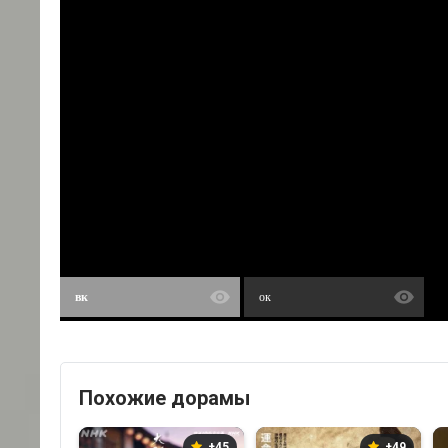
вк
ок
Похожие дорамы
+45
+49