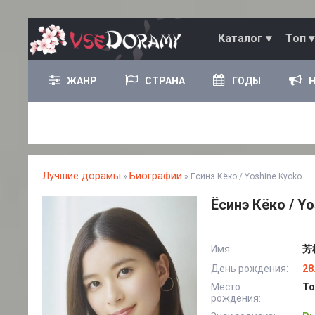
Каталог ▾
Топ ▾
ЖАНР
СТРАНА
ГОДЫ
Лучшие дорамы
Биографии
»
» Ёсинэ Кёко / Yoshine Kyoko
Ёсинэ Кёко / Y
Имя:
芳根
День рождения:
28
Место
То
рождения: