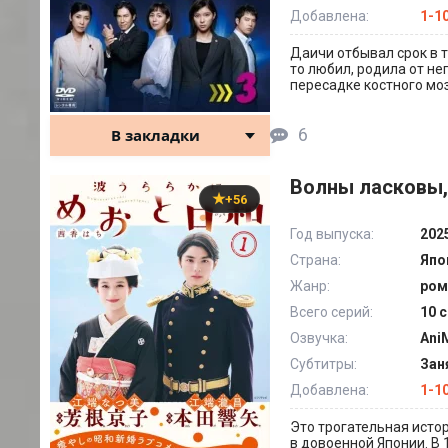
Добавлена:
1-1
Даичи отбывал срок в т
то любил, родила от нег
пересадке костного моз
6
В закладки
Волны ласковы, 
+56
Год выпуска:
202
Страна:
Япо
Жанр:
ром
Всего серий:
10 
Озвучка:
Ani
Субтитры:
Зан
Добавлена:
1-1
Это трогательная исто
в довоенной Японии. В