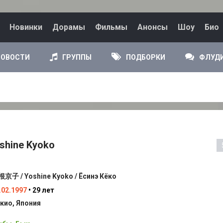
Новинки
Дорамы
Фильмы
Анонсы
Шоу
Био
НОВОСТИ
ГРУППЫ
ПОДБОРКИ
ФЛУД
oshine Kyoko
京子 / Yoshine Kyoko / Ёсинэ Кёко
.02.1997
• 29 лет
кио, Япония