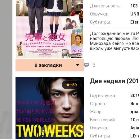
Длительность:
103 
Озвучка:
UNR
Субтитры:
Eter
Долгожданная мечта Ри
настоящую любовь. Люб
Минохара Кейго. Но все
школы уже выпустилась,
3
В закладки
Две недели (201
+59
Год выпуска:
201
Страна:
Япо
Жанр:
дра
Всего серий:
10 с
Озвучка:
Asi
Субтитры:
LD-