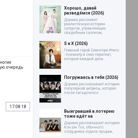
Хорошо, давай
разведёмся (2026)
Дорама расскажет
реалистичную историю
супругов, управляющих
свадебным салоном,
S и X (2026)
Главный герой Симотори Итито
- психиатр и секс-терапевт,
который каждый день
многие
вую очередь
Погружаясь в тебя (2026)
Дорама рассказывает историю
популярной актрисы, которая
после загадочного
17.08.18
Выигравший в лотерею
тоже идёт на
Дорама рассказывает историю
Кон Ын Тхэ, обычного
сотрудника отдела продаж,