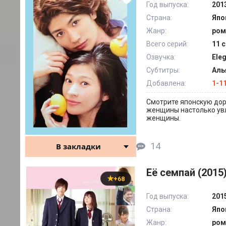
Год выпуска:
201
Страна:
Япо
Жанр:
ром
Всего серий:
11 
Озвучка:
Ele
Субтитры:
Аль
Добавлена:
1-1
Смотрите японскую дор
женщины настолько увл
женщины.
14
В закладки
Её семпай (2015
+68
Год выпуска:
201
Страна:
Япо
Жанр:
ром