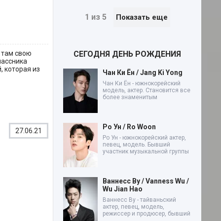
1 из 5
Показать еще
СЕГОДНЯ ДЕНЬ РОЖДЕНИЯ
 там свою
лассника
, которая из
Чан Ки Ён / Jang Ki Yong
Чан Ки Ён - южнокорейский
модель, актер. Становится все
более знаменитым
Ро Ун / Ro Woon
27.06.21
Ро Ун - южнокорейский актер,
певец, модель. Бывший
участник музыкальной группы
Ваннесс Ву / Vanness Wu /
Wu Jian Hao
Ваннесс Ву - тайваньский
актер, певец, модель,
режиссер и продюсер, бывший