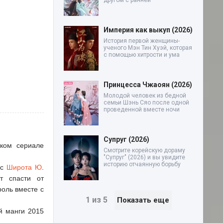
другом с ранней
Империя как выкуп (2026)
История первой женщины-
ученого Мэн Тин Хуэй, которая
с помощью хитрости и ума
Принцесса Чжаоян (2026)
Молодой человек из бедной
семьи Шэнь Сяо после одной
проведенной вместе ночи
Супруг (2026)
ском сериале
Смотрите корейскую дораму
"Супруг" (2026) и вы увидите
историю отчаянную борьбу
 с
Широта Ю
.
т спасти от
роль вместе с
1 из 5
Показать еще
й манги 2015