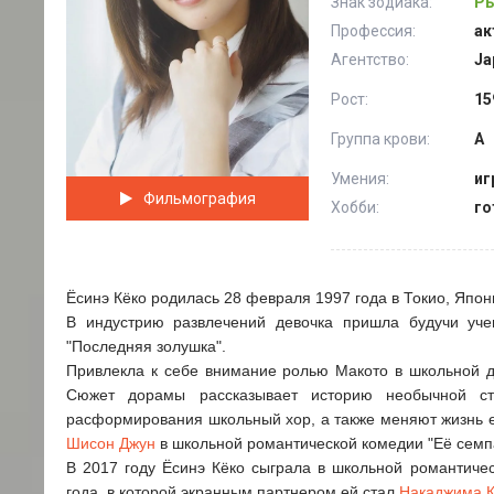
Знак зодиака:
Ры
Профессия:
ак
Агентство:
Ja
Рост:
15
Группа крови:
А
Умения:
иг
Фильмография
Хобби:
го
Ёсинэ Кёко родилась 28 февраля 1997 года в Токио, Япон
В индустрию развлечений девочка пришла будучи уче
"Последняя золушка".
Привлекла к себе внимание ролью Макото в школьной д
Сюжет дорамы рассказывает историю необычной ста
расформирования школьный хор, а также меняют жизнь ее
Шисон Джун
в школьной романтической комедии "Её семп
В 2017 году Ёсинэ Кёко сыграла в школьной романтичес
года, в которой экранным партнером ей стал
Накаджима К