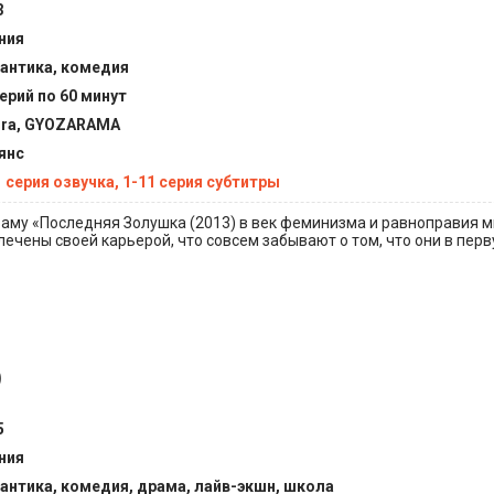
3
ния
антика, комедия
серий по 60 минут
gra, GYOZARAMA
янс
1 серия озвучка, 1-11 серия субтитры
аму «Последняя Золушка (2013) в век феминизма и равноправия 
ечены своей карьерой, что совсем забывают о том, что они в пер
)
5
ния
антика, комедия, драма, лайв-экшн, школа