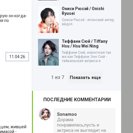
Ониси Рюсэй / Onishi
Ryusei
рую он когда-
Ониси Рюсэй - японский актер,
ия по
айдол.
Тиффани Сюй / Tiffany
Hsu / Hsu Wei Ning
Тиффани Сюй, известная так
11.04.26
же как Тиффани Энн Сюй -
тайваньская актриса и
1 из 7
Показать еще
ПОСЛЕДНИЕ КОММЕНТАРИИ
Sonamoo
Дорама
понравилась,пусть и
рдцем, жившей
актриса не выглядит на
имасой -