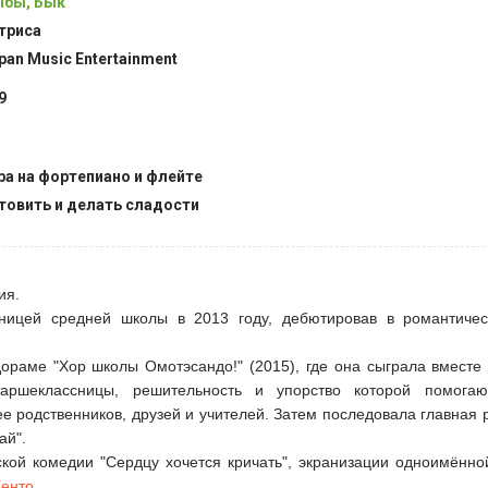
бы, Бык
триса
pan Music Entertainment
9
ра на фортепиано и флейте
товить и делать сладости
ия.
ницей средней школы в 2013 году, дебютировав в романтиче
ораме "Хор школы Омотэсандо!" (2015), где она сыграла вместе
ршеклассницы, решительность и упорство которой помогаю
 родственников, друзей и учителей. Затем последовала главная 
ай".
кой комедии "Сердцу хочется кричать", экранизации одноимённо
енто
.