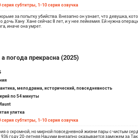
0 серия субтитры, 1-10 серия озвучка
юрьме за попытку убийства. Внезапно он узнает, что девушка, кото
о дочь Хану. Хане сейчас 8 лет, и у нее лейкемия. Ей нужна операц
га, иначе она умрет.
а погода прекрасна (2025)
5
ния
антика, мелодрама, исторический, повседневность
серий по 54 минуты
Maunt
ятая улитка
0 серия субтитры, 1-10 серия озвучка
рия о скромной, но мирной повседневной жизни пары с чистым се
 1936 году 20-летняя Нацуми внезапно оказывается замужем за Так