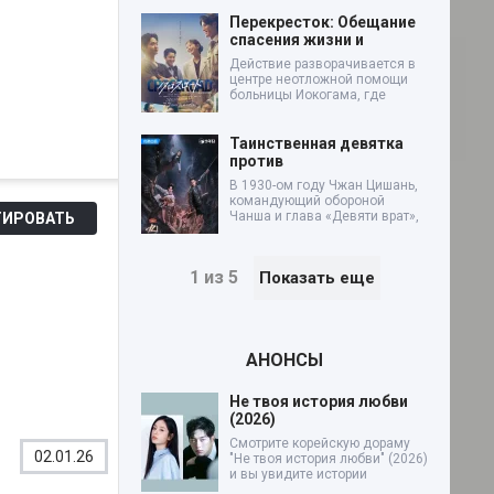
Перекресток: Обещание
спасения жизни и
Действие разворачивается в
центре неотложной помощи
больницы Иокогама, где
Таинственная девятка
против
В 1930-ом году Чжан Цишань,
командующий обороной
Чанша и глава «Девяти врат»,
ИРОВАТЬ
1 из 5
Показать еще
АНОНСЫ
Не твоя история любви
(2026)
Смотрите корейскую дораму
02.01.26
"Не твоя история любви" (2026)
и вы увидите истории