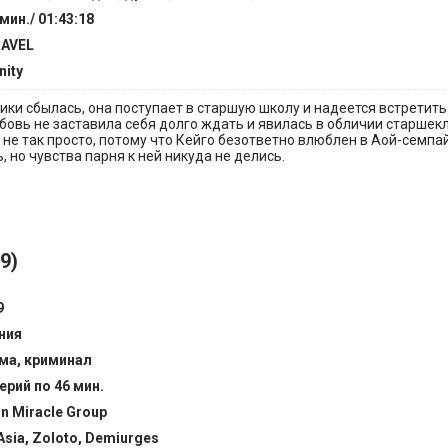
мин./ 01:43:18
AVEL
nity
ки сбылась, она поступает в старшую школу и надеется встретить
овь не заставила себя долго ждать и явилась в обличии старшек
 не так просто, потому что Кейго безответно влюблен в Аой-семпай
 но чувства парня к ней никуда не делись.
9)
9
ния
ма, криминал
ерий по 46 мин.
an Miracle Group
Asia, Zoloto, Demiurges