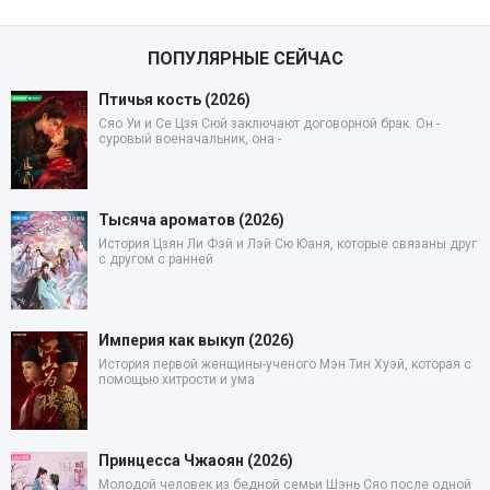
ПОПУЛЯРНЫЕ СЕЙЧАС
Птичья кость (2026)
Сяо Уи и Се Цзя Сюй заключают договорной брак. Он -
суровый военачальник, она -
Тысяча ароматов (2026)
История Цзян Ли Фэй и Лэй Сю Юаня, которые связаны друг
с другом с ранней
Империя как выкуп (2026)
История первой женщины-ученого Мэн Тин Хуэй, которая с
помощью хитрости и ума
Принцесса Чжаоян (2026)
Молодой человек из бедной семьи Шэнь Сяо после одной