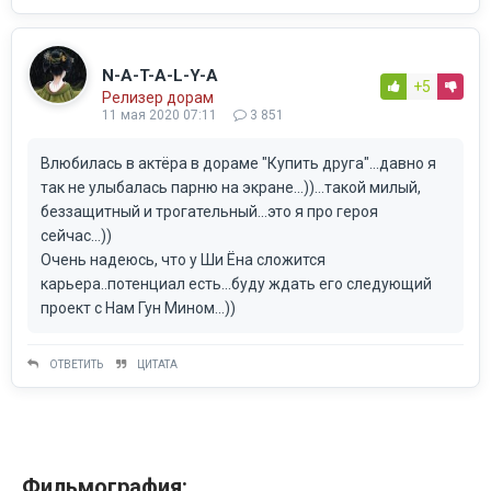
N-A-T-A-L-Y-A
+5
Релизер дорам
11 мая 2020 07:11
3 851
Влюбилась в актёра в дораме "Купить друга"...давно я
так не улыбалась парню на экране...))...такой милый,
беззащитный и трогательный...это я про героя
сейчас...))
Очень надеюсь, что у Ши Ёна сложится
карьера..потенциал есть...буду ждать его следующий
проект с Нам Гун Мином...))
ОТВЕТИТЬ
ЦИТАТА
Фильмография: