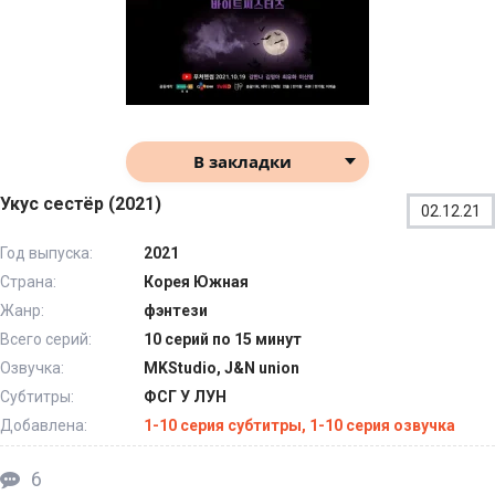
В закладки
Укус сестёр (2021)
02.12.21
Год выпуска:
2021
Страна:
Корея Южная
Жанр:
фэнтези
Всего серий:
10 серий по 15 минут
Озвучка:
MKStudio, J&N union
Субтитры:
ФСГ У ЛУН
Добавлена:
1-10 серия субтитры, 1-10 серия озвучка
6