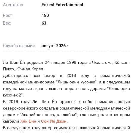
Агентство:
Forest Entertainment
Рост:
180
Вес:
63
Служба в армии:
август 2026 -
Ли Шин Ён родился 24 января 1998 года в Чхильгоке, Кёнсан-
Пукто, Южная Корея.
Дебютировал как актер в 2018 году в романтической
комедийной мини-дораме "Лишь один кусочек", а в следующем
году на малые экраны вышла вторая часть дорамы "Лишь один
кусочек 2".
В 2019 году Ли Шин Ён привлек к себе внимание ролью
северокорейского солдата в романтической мелодраматической
дораме "Аварийная посадка любви", главные роли в котором
сыграли
Хён Бин
и
Сон Йе Джин
.
В следующем году актер снимается в школьной романтической