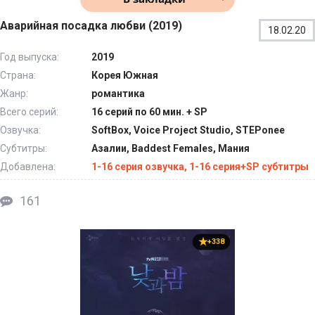
Аварийная посадка любви (2019)
18.02.20
Год выпуска:
2019
Страна:
Корея Южная
Жанр:
романтика
Всего серий:
16 серий по 60 мин. + SP
Озвучка:
SoftBox, Voice Project Studio, STEPonee
Субтитры:
Азалии, Baddest Females, Мания
Добавлена:
1-16 серия озвучка, 1-16 серия+SP субтитры
161
+338