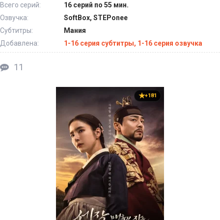
Всего серий:
16 серий по 55 мин.
Озвучка:
SoftBox, STEPonee
Субтитры:
Мания
Добавлена:
1-16 серия субтитры, 1-16 серия озвучка
11
+181