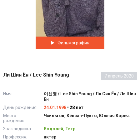
Фильмография
Ли Шин Ён / Lee Shin Young
7 апрель 2020
Имя:
이신영 / Lee Shin Young / Ли Син Ён / Ли Шин
Ён
День рождения:
24.01.1998
• 28 лет
Место
Чхильгок, Кёнсан-Пукто, Южная Корея.
рождения:
Знак зодиака:
Водолей, Тигр
Профессия:
актер