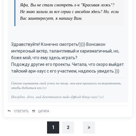
Яфа, Вы не стали смотреть л-н "Красивая ложь"?
Не знаю залили ли все серии с ансабом здесь? Но, если
Вас заинтересует, я напишу Вам.
Здравствуйте! Конечно смотреть!)))) Вонсакон
интересный актёр, талантливый и харизматичный, но,
боже мой, что ему здесь играть?
Подожду другие его проекты. Читала, что скоро выйдет
тайский ари-хаус с его участием, надеюсь увидеть.)))
Стоит оценивать свой успех по тому, чем вам пришлось пожертвовать,
чтобы добиться его.(с)
Discipline, drive, and determination make difficult things easy! (c)
ОТВЕТИТЬ
ЦИТАТА
1
2