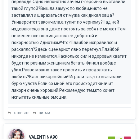
переводе.Одно непонятно:зачем г-героиню выставили
такой глупой?Вышла замуж по любви,никто не
заставлял и шарахаться от мужа как дикая овца?
Университет закончила,а тупит по чёрному?Над ней
издеваются,а она даже постоять за себя не может!Тем
не менее все восхищаются её добротой и
покорностью.Идиотизм!Что?Плэйбой исправился и
раскаялся?Здесь сценарист явно перегнул.Плэйбой
никогда не изменится.Насколько сил и здоровья хватит
будет по разным женщинам бегать.Финал вообще
убил.Разве можно такое простить и продолжать
любить?Каст шикарнейший!Играли так,что вызывали
бурю чувств.Если со мной это происходит-значит
лакорн очень хороший.Рекомендую тем,кто хочет
испытать сильные эмоции.
ОТВЕТИТЬ
ЦИТАТА
VALENTINA90