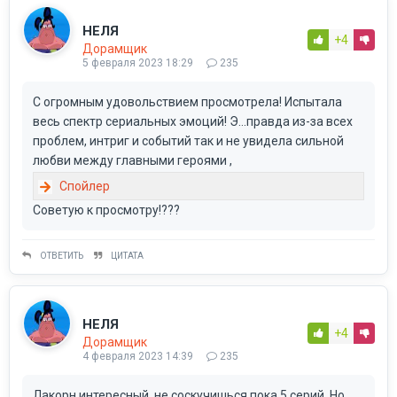
НЕЛЯ
+4
Дорамщик
5 февраля 2023 18:29
235
С огромным удовольствием просмотрела! Испытала
весь спектр сериальных эмоций! Э...правда из-за всех
проблем, интриг и событий так и не увидела сильной
любви между главными героями ,
Советую к просмотру!???
ОТВЕТИТЬ
ЦИТАТА
НЕЛЯ
+4
Дорамщик
4 февраля 2023 14:39
235
Лакорн интересный, не соскучишься пока 5 серий. Но,