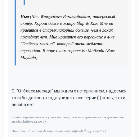
Нью
(New Wongsakorn Poramathakorn) интересный
актёр. Хорош даже в жанре Slap & Kiss. Мне он
нравится в старых лакорнах больше, чем в лаках
последних лет. Мне нравится его персонаж в л-не
"Отблеск месяца", который очень медленно
переводят. В паре с ним играет Бо Майлада (Bow
Maylada).
О, "Отблеск месяца" мы ждём с нетерпением, надеемся
хотя бы до конца года увидеть все серии))) жаль, что и
ансаба нет.
Стоит оценивать свой успех по тому, чем вам пришлось пожертвовать,
чтобы добиться его.(с)
Discipline, drive, and determination make difficult things easy! (c)