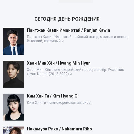
СЕГОДНЯ ДЕНЬ РОЖДЕНИЯ
Пантжан Кавин Иманотай / Panjan Kawin
Пантжан Кавин Иманотай - тайский актер, модель и певец.
Высокий, красивый и
Хван Мин Хён / Hwang Min Hyun
Хван Мин Хён - южнокорейский певец и актёр. Участник
групп Nu'est (2012-2022) и
Ким Хян Ги / Kim Hyang Gi
Ким Хян Ги - южнокорейская актриса.
Накамура Рихо / Nakamura Riho