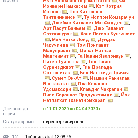
В ролях:
Нью Вонсакон Пораматхакон
Фа
,
Йонвари Намкасем
Кэт Кэтрия
,
Инглиш
Поп Киттипхон
,
Тантичинанон
Ту Ноппон Комарачун
,
Джеймс Киткасет МакФадден
,
,
Арт Пасут Баньем
Джо Тапанат
,
Саттаянурак
Хани Патсон Бунъякиэт
,
Май Натха Лойд
Дундао
,
,
Чаручинда
Том Понлават
,
Манупрасет
Донат Натчая
,
Мангнимит
Та Навин Явапонкун
,
,
Питер Туинстра
Топ Тэвин
,
Сурачэдкиэт
Гив Драпада
,
Соттипитак
Бен Наттхида Тричая
,
Сумет Он-Ат
Намван Ракнапак
,
,
Вонтанатат
Пла Кевалин
,
Удомаксорн
Клавдия Чакрапан
,
,
Виви Сараннат Прадукхуямди
Йок
,
Натпапхат Тханатномхарат
Дни выхода
с 11.01.2020 по 04.04.2020 г.
серий:
Статус дорамы:
перевод завершён
12
s.bal
Добавил
, 13.08.25