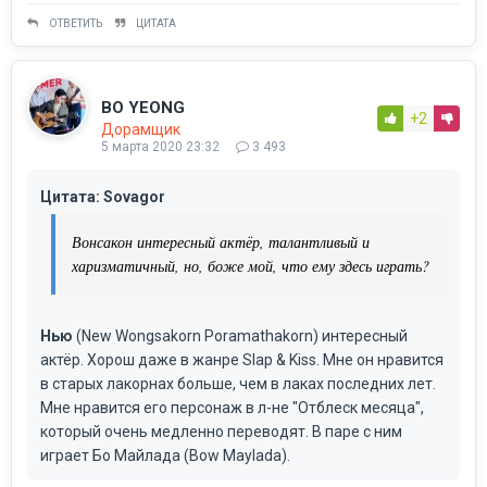
ОТВЕТИТЬ
ЦИТАТА
BO YEONG
+2
Дорамщик
5 марта 2020 23:32
3 493
Цитата: Sovagor
Вонсакон интересный актёр, талантливый и
харизматичный, но, боже мой, что ему здесь играть?
Нью
(New Wongsakorn Poramathakorn) интересный
актёр. Хорош даже в жанре Slap & Kiss. Мне он нравится
в старых лакорнах больше, чем в лаках последних лет.
Мне нравится его персонаж в л-не "Отблеск месяца",
который очень медленно переводят. В паре с ним
играет Бо Майлада (Bow Maylada).