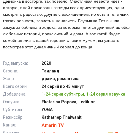
Девчонка в восторге, так повезло. Счастливая невеста идет к
алтарю, к ней прикованы взгляды всех присутствующих, одни
смотрят с радостью, другие с восхищением, но есть и те, в чьих
глазах ревность, зависть и ненависть. Глупышка Тет вышла
замуж за бабника и ходока, за которым тянется длинный шлейф
любовных историй, приключений и драм. А вот какой будет
семейная жизнь нашей героини с таким мужем, вы узнаете,
посмотрев этот динамичный сериал до конца.
Год выпуска:
2020
Страна:
Таиланд
Жанр:
драма, романтика
Всего серий:
24 серий по 45 минут
Добавлена:
1-24 серия субтитры, 1-24 серия озвучка
Озвучка:
Ekaterina Popova, Ledikion
Субтитры:
YOGA
Режиссёр:
Kathathep Thaiwanit
Канал:
Amarin TV