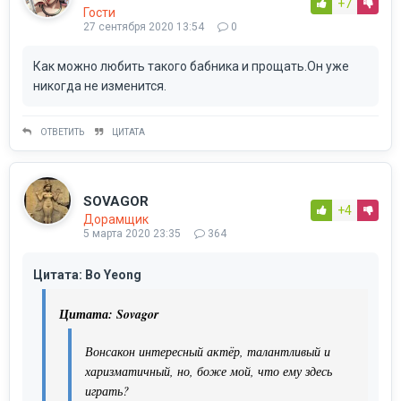
+7
Гости
27 сентября 2020 13:54
0
Как можно любить такого бабника и прощать.Он уже
никогда не изменится.
ОТВЕТИТЬ
ЦИТАТА
SOVAGOR
+4
Дорамщик
5 марта 2020 23:35
364
Цитата: Bo Yeong
Цитата: Sovagor
Вонсакон интересный актёр, талантливый и
харизматичный, но, боже мой, что ему здесь
играть?