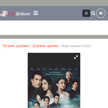
Лучшие дорамы
Дорамы драмы
»
» Море перемен (2020)