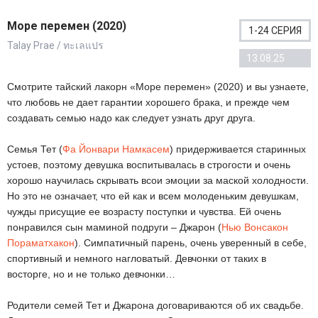
Море перемен (2020)
1-24 СЕРИЯ
Talay Prae / ทะเลแปร
13.08.25
Смотрите тайский лакорн «Море перемен» (2020) и вы узнаете,
что любовь не дает гарантии хорошего брака, и прежде чем
создавать семью надо как следует узнать друг друга.
Семья Тет (
Фа Йонвари Намкасем
) придерживается старинных
устоев, поэтому девушка воспитывалась в строгости и очень
хорошо научилась скрывать всои эмоции за маской холодности.
Но это не означает, что ей как и всем молоденьким девушкам,
чужды присущие ее возрасту поступки и чувства. Ей очень
понравился сын маминой подруги – Джарон (
Нью Вонсакон
Пораматхакон
). Симпатичный парень, очень уверенный в себе,
спортивный и немного нагловатый. Девчонки от таких в
восторге, но и не только девчонки…
Родители семей Тет и Джарона договариваются об их свадьбе.