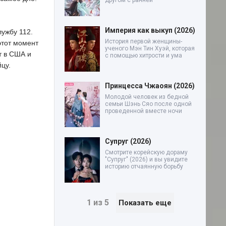
другом с ранней
Империя как выкуп (2026)
лужбу 112.
История первой женщины-
этот момент
ученого Мэн Тин Хуэй, которая
т в США и
с помощью хитрости и ума
цу.
Принцесса Чжаоян (2026)
Молодой человек из бедной
семьи Шэнь Сяо после одной
проведенной вместе ночи
Супруг (2026)
Смотрите корейскую дораму
"Супруг" (2026) и вы увидите
историю отчаянную борьбу
1 из 5
Показать еще