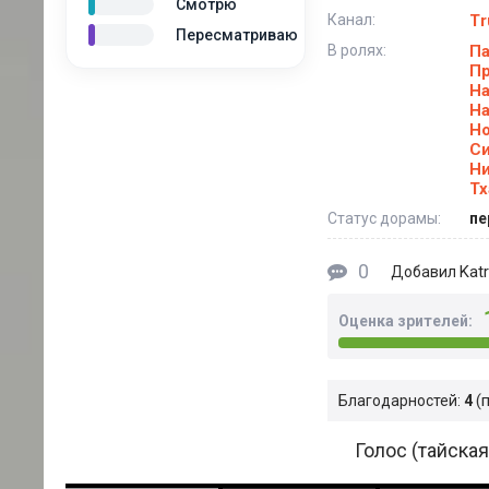
Смотрю
Канал:
Tr
Пересматриваю
В ролях:
Па
Пр
На
На
Но
Си
Ни
Тх
Статус дорамы:
пе
0
Katr
Добавил
Оценка зрителей:
Благодарностей:
4
Голос (тайская