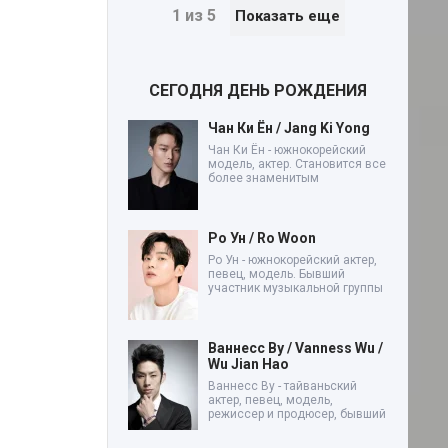
1 из 5
Показать еще
СЕГОДНЯ ДЕНЬ РОЖДЕНИЯ
Чан Ки Ён / Jang Ki Yong
Чан Ки Ён - южнокорейский
модель, актер. Становится все
более знаменитым
Ро Ун / Ro Woon
Ро Ун - южнокорейский актер,
певец, модель. Бывший
участник музыкальной группы
Ваннесс Ву / Vanness Wu /
Wu Jian Hao
Ваннесс Ву - тайваньский
актер, певец, модель,
режиссер и продюсер, бывший