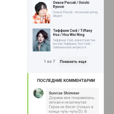
Ониси Рюсэй / Onishi
Ryusei
Ониси Рюсэй - японский актер,
айдол.
Тиффани Сюй / Tiffany
Hsu / Hsu Wei Ning
Тиффани Сюй, известная так
же как Тиффани Энн Сюй -
тайваньская актриса и
1 из 7
Показать еще
ПОСЛЕДНИЕ КОММЕНТАРИИ
Sunrise Shimmer
Дорама мне понравилась,
лёгкая и незатянутая.
Герои не бесят (только в
конце чуть-чуть🙃). В