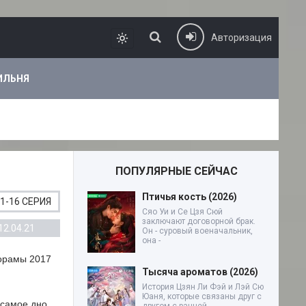
Авторизация
ИЛЬНЯ
ПОПУЛЯРНЫЕ СЕЙЧАС
Птичья кость (2026)
1-16 СЕРИЯ
Сяо Уи и Се Цзя Сюй
заключают договорной брак.
12.04.21
Он - суровый военачальник,
она -
дорамы 2017
Тысяча ароматов (2026)
История Цзян Ли Фэй и Лэй Сю
Юаня, которые связаны друг с
 самое дно.