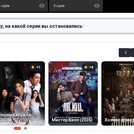
3 серия
4 серия
у, на какой серии вы остановились:
+1
+6
Черный коралл
(2026)
Мистер Килл (2026)
Хозяин дома 