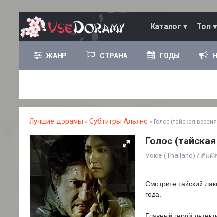
Каталог ▾
Топ ▾
ЖАНР
СТРАНА
ГОДЫ
Лучшие дорамы
Субтитры Альянс
»
» Голос (тайская версия
Голос (тайская 
Voice (Thailand) / สัมผ
Смотрите тайский лак
года.
Главный герой детекти