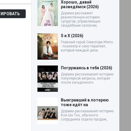
Хорошо, давай
разведёмся (2026)
Дорама расскажет
ИРОВАТЬ
реалистичную историю
супругов, управляющих
свадебным салоном,
S и X (2026)
Главный герой Симотори Итито
- психиатр и секс-терапевт,
который каждый день
Погружаясь в тебя (2026)
Дорама рассказывает историю
популярной актрисы, которая
после загадочного
Выигравший в лотерею
тоже идёт на
Дорама рассказывает историю
Кон Ын Тхэ, обычного
сотрудника отдела продаж,