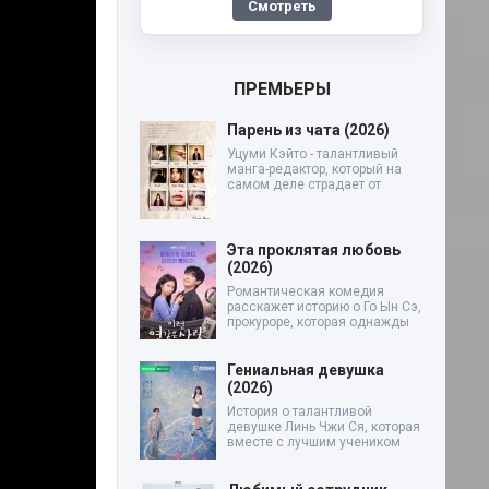
Смотреть
ПРЕМЬЕРЫ
Парень из чата (2026)
Уцуми Кэйто - талантливый
манга-редактор, который на
самом деле страдает от
Эта проклятая любовь
(2026)
Романтическая комедия
расскажет историю о Го Ын Сэ,
прокуроре, которая однажды
Гениальная девушка
(2026)
История о талантливой
девушке Линь Чжи Ся, которая
вместе с лучшим учеником