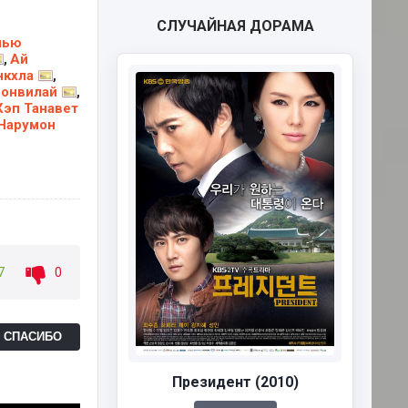
СЛУЧАЙНАЯ ДОРАМА
нью
Ай
,
нкхла
,
Понвилай
,
Кэп Танавет
Нарумон
7
0
Ь СПАСИБО
Президент (2010)