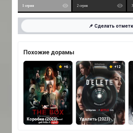
1 серия
2 серия
📌 Сделать отметк
Похожие дорамы
+6
+12
Коробка (2023)
Удалить (2023)