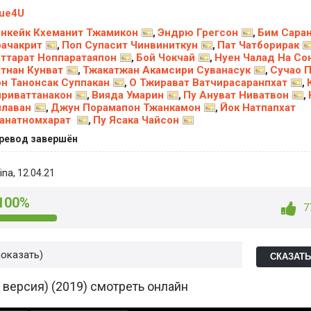
ue4U
нкейк Кхеманит Тжамикон
Эндрю Грегсон
Бим Сара
,
,
ачакрит
Поп Супасит Чинвиниткун
Пат Чатборирак
,
,
ттарат Ноппаратаяпон
Бой Чокчай
Нуен Чалад На Со
,
,
тнан Кунват
Тжакатжан Акамсири Суванасук
Сучао 
,
,
н Танонсак Суппакан
О Тжирават Ватчирасаранпхат
,
,
риваттанакон
Вияда Умарин
Пу Ануват Ниватвон
,
,
,
лаван
Джун Порамапон Тжанкамон
Йок Натпапхат
,
,
анатномхарат
Пу Ясака Чайсон
,
ревод завершён
ina
, 12.04.21
100%
7
показать
СКАЗАТ
 версия) (2019) смотреть онлайн