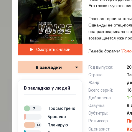
Его гложет чувство ви
Главная героиня толь
Однажды ее отец-поли
она разговаривала с 
возвращается уже пр
Смотреть онлайн
Ремейк дорамы
"Голо
В закладки
Год выпуска:
20
Страна:
Та
Жанр:
де
В закладках у людей
Всего серий:
16
Добавлена:
1-
Озвучка:
Ri
Просмотрено
7
Субтитры:
Ал
Брошено
Режиссёр:
Пи
Планирую
13
Сценарист:
Кх