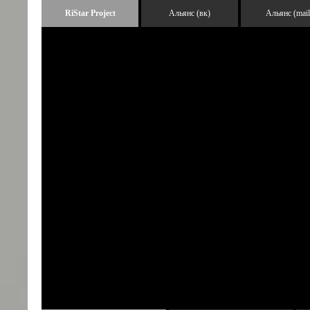
RiStar Project
Альянс (вк)
Альянс (mail