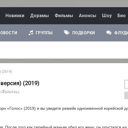
Новинки
Дорамы
Фильмы
Анонсы
Шоу
Био
НОВОСТИ
ГРУППЫ
ПОДБОРКИ
ФЛУД
) (2019)
версия) (2019)
ัสเสียงมรณะ
орн «Голос» (2019) и вы увидите ремейк одноименной корейской 
в. После того как серийный маньяк убил его жену, он опустился на