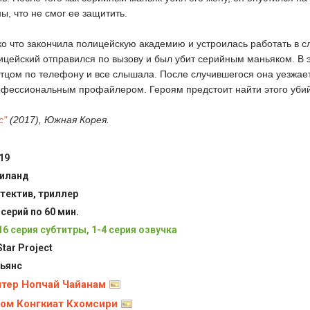
ны, что не смог ее защитить.
ко что закончила полицейскую академию и устроилась работать в с
цейский отправился по вызову и был убит серийным маньяком. В 
отцом по телефону и все слышала. После случившегося она уезжае
офессиональным профайлером. Героям предстоит найти этого убий
с"
(2017), Южная Корея.
19
иланд
тектив, триллер
 серий по 60 мин.
16 серия субтитры, 1-4 серия озвучка
Star Project
ьянс
тер Нопчай Чайанам
ом Конгкиат Кхомсири