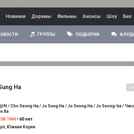
Новинки
Дорамы
Фильмы
Анонсы
Шоу
Био
НОВОСТИ
ГРУППЫ
ПОДБОРКИ
ФЛУД
 Sung Ha
1 
하 / Cho Seong Ha / Jo Sung Ha / Jo Seong Ha / Jo Seong-ha / Чжо
н Ха
.08.1966
• 60 лет
ул, Южная Корея