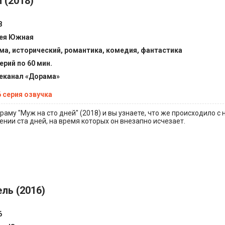
 (2018)
8
ея Южная
ма, исторический, романтика, комедия, фантастика
ерий по 60 мин.
еканал «Дорама»
6 серия озвучка
аму "Муж на сто дней" (2018) и вы узнаете, что же происходило с
нии ста дней, на время которых он внезапно исчезает.
ель (2016)
6