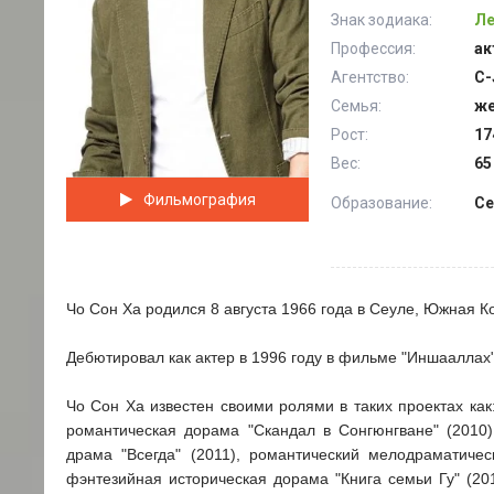
Знак зодиака:
Ле
Профессия:
ак
Агентство:
C-
Семья:
же
Рост:
17
Вес:
65
Фильмография
Образование:
Се
Чо Сон Ха родился 8 августа 1966 года в Сеуле, Южная К
Дебютировал как актер в 1996 году в фильме "Иншааллах"
Чо Сон Ха известен своими ролями в таких проектах как
романтическая дорама "Скандал в Сонгюнгване" (2010)
драма "Всегда" (2011), романтический мелодраматичес
фэнтезийная историческая дорама "Книга семьи Гу" (20