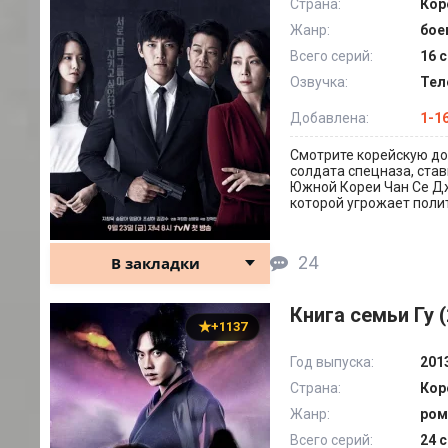
Страна:
Кор
Жанр:
бое
Всего серий:
16 с
Озвучка:
Тел
Добавлена:
1-1
Смотрите корейскую дор
солдата спецназа, ста
Южной Кореи Чан Се Дж
которой угрожает поли
24
В закладки
Книга семьи Гу (
+1137
Год выпуска:
201
Страна:
Кор
Жанр:
ром
Всего серий:
24 с