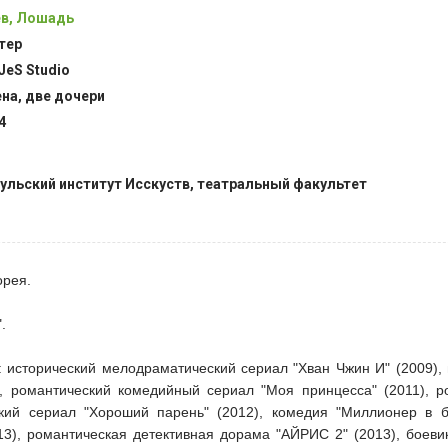
в, Лошадь
тер
JeS Studio
на, две дочери
4
ульский институт Исскуств, театральный факультет
орея.
.
: исторический мелодраматический сериал "Хван Чжин И" (2009),
, романтический комедийный сериал "Моя принцесса" (2011), р
кий сериал "Хороший парень" (2012), комедия "Миллионер в бе
13), романтическая детективная дорама "АЙРИС 2" (2013), боевик