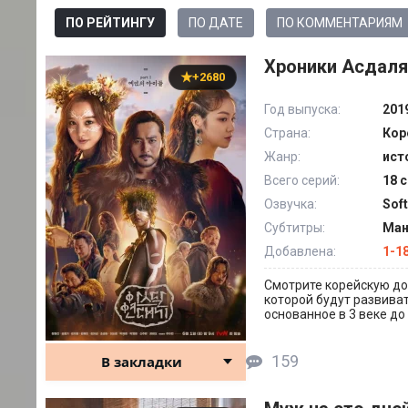
ПО РЕЙТИНГУ
ПО ДАТЕ
ПО КОММЕНТАРИЯМ
Хроники Асдаля 
+2680
Год выпуска:
201
Страна:
Кор
Жанр:
ист
Всего серий:
18 с
Озвучка:
Sof
Субтитры:
Ман
Добавлена:
1-1
Смотрите корейскую дор
которой будут развиват
основанное в 3 веке до 
159
В закладки