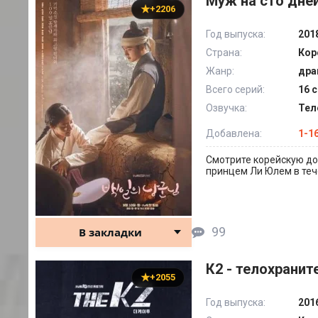
Муж на сто дней
+2206
Год выпуска:
201
Страна:
Кор
Жанр:
дра
Всего серий:
16 с
Озвучка:
Тел
Добавлена:
1-1
Смотрите корейскую дор
принцем Ли Юлем в тече
99
В закладки
К2 - телохранит
+2055
Год выпуска:
201