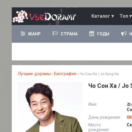
Каталог ▾
Топ ▾
ЖАНР
СТРАНА
ГОДЫ
Лучшие дорамы
Биографии
»
» Чо Сон Ха / Jo Sung Ha
Чо Сон Ха / Jo
Имя:
조성
Со
День рождения:
08
Место
Се
рождения: