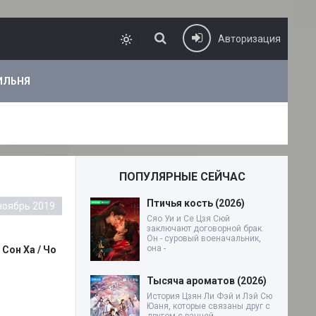
Авторизация
ИЛЬНЯ
ПОПУЛЯРНЫЕ СЕЙЧАС
Птичья кость (2026)
ноябрь 2019
Сяо Уи и Се Цзя Сюй
заключают договорной брак.
Он - суровый военачальник,
она -
 Сон Ха / Чо
Тысяча ароматов (2026)
История Цзян Ли Фэй и Лэй Сю
Юаня, которые связаны друг с