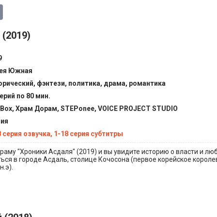
(2019)
9
ея Южная
орический, фэнтези, политика, драма, романтика
ерий по 80 мин.
tBox, Храм Дорам, STEPonee, VOICE PROJECT STUDIO
ия
8 серия озвучка, 1-18 серия субтитры
аму "Хроники Асдаля" (2019) и вы увидите историю о власти и лю
ься в городе Асдаль, столице Кочосона (первое корейское короле
н.э).