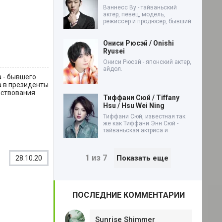
Ваннесс Ву - тайваньский
актер, певец, модель,
режиссер и продюсер, бывший
Ониси Рюсэй / Onishi
Ryusei
Ониси Рюсэй - японский актер,
айдол.
а - бывшего
а в президенты
ествования
Тиффани Сюй / Tiffany
Hsu / Hsu Wei Ning
Тиффани Сюй, известная так
же как Тиффани Энн Сюй -
тайваньская актриса и
1 из 7
Показать еще
28.10.20
ПОСЛЕДНИЕ КОММЕНТАРИИ
Sunrise Shimmer