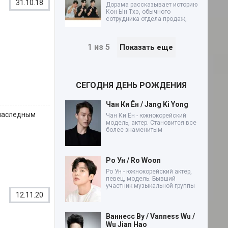
31.10.18
Дорама рассказывает историю
Кон Ын Тхэ, обычного
сотрудника отдела продаж,
1 из 5
Показать еще
СЕГОДНЯ ДЕНЬ РОЖДЕНИЯ
Чан Ки Ён / Jang Ki Yong
 наследным
Чан Ки Ён - южнокорейский
модель, актер. Становится все
более знаменитым
Ро Ун / Ro Woon
Ро Ун - южнокорейский актер,
певец, модель. Бывший
участник музыкальной группы
12.11.20
Ваннесс Ву / Vanness Wu /
Wu Jian Hao