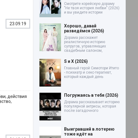
Смотрите корейскую дораму
"Не твоя история любви" (2026)
и вы увидите истории
23.09.19
Хорошо, давай
разведёмся (2026)
Дорама расскажет
реалистичную историю
супругов, управляющих
свадебным салоном,
S и X (2026)
Главный герой Симотори Итито
- психиатр и секс-терапевт,
который каждый день
Погружаясь в тебя (2026)
бви, действия
вство,
Дорама рассказывает историю
популярной актрисы, которая
после загадочного
Выигравший в лотерею
тоже идёт на