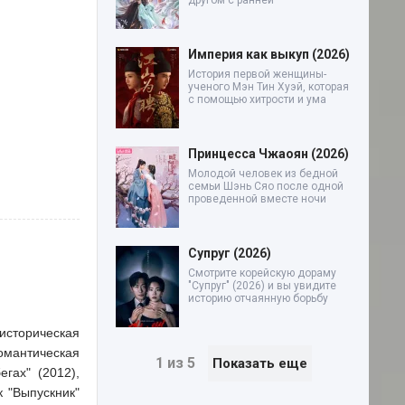
другом с ранней
Империя как выкуп (2026)
История первой женщины-
ученого Мэн Тин Хуэй, которая
с помощью хитрости и ума
Принцесса Чжаоян (2026)
Молодой человек из бедной
семьи Шэнь Сяо после одной
проведенной вместе ночи
Супруг (2026)
Смотрите корейскую дораму
"Супруг" (2026) и вы увидите
историю отчаянную борьбу
 историческая
омантическая
1 из 5
Показать еще
гах" (2012),
 "Выпускник"