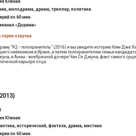
ея Южная
вик, мелодрама, драма, триллер, политика
ерий по 60 мин.
еканал «Дорама»
6 серии озвучка
аму "К2 - телохранитель" (2016) и вы увидите историю Ким Дже Х
вшего наёмником в Ираке, а затем телохранителем семьи кандидат
уна, и Анны - внебрачной дочери Чан Се Джуна, факт самого сущ
тической карьере отца.
2013)
3
ея Южная
антика, исторический, фэнтези, драма, мистика
ерии по 60 мин.