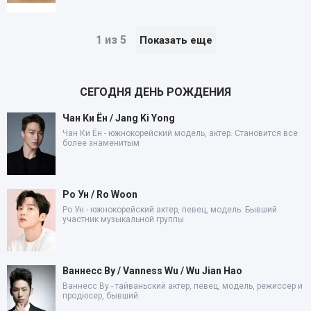
1 из 5
Показать еще
СЕГОДНЯ ДЕНЬ РОЖДЕНИЯ
Чан Ки Ён / Jang Ki Yong
Чан Ки Ён - южнокорейский модель, актер. Становится все
более знаменитым
Ро Ун / Ro Woon
Ро Ун - южнокорейский актер, певец, модель. Бывший
участник музыкальной группы
Ваннесс Ву / Vanness Wu / Wu Jian Hao
Ваннесс Ву - тайваньский актер, певец, модель, режиссер и
продюсер, бывший