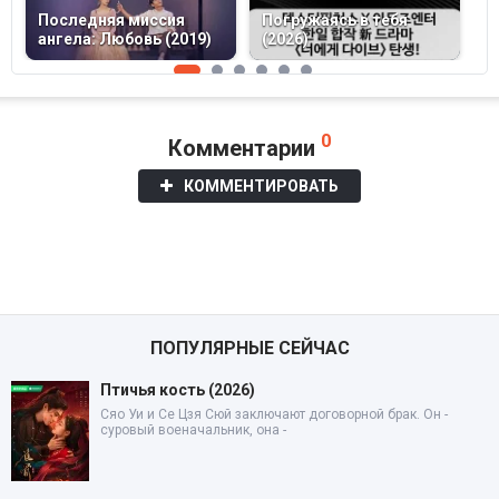
Последняя миссия
Погружаясь в тебя
ангела: Любовь (2019)
(2026)
П
0
Комментарии
КОММЕНТИРОВАТЬ
ПОПУЛЯРНЫЕ СЕЙЧАС
Птичья кость (2026)
Сяо Уи и Се Цзя Сюй заключают договорной брак. Он -
суровый военачальник, она -