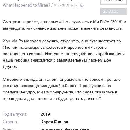
1-9 СЕРИЯ
What Happened to Mirae? / 미래에게 생긴 일
23.03.25
Смотрите корейскую дораму «Что случилось с Ми Рэ?» (2019) и
вы увидите, как сильное желание может изменить реальность.
Хан Ми Рэ молодая девушка, студентка, она путешествует по
Японии, наслаждаясь красотой и древностями страны
восходящего солнца. Наступает последний день пребывания и
наша героиня знакомится с замечательным парнем Дон
Джуном.
С первого взгляда он так ей понравился, что совсем пропало
желание возвращаться домой в Корею. Проснувшись на
следующее утро, Ми Рэ обнаружила, что снова оказалась в
прошедшем дне, что же она будет делать дальше?
Год выпуска:
2019
Страна:
Корея Южная
Жанр:
романтика, фантастика