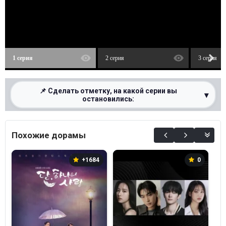
1 серия
2 серия
3 серия
📌 Сделать отметку, на какой серии вы
▾
остановились:
0%
Похожие дорамы
+1684
0