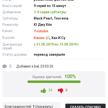
Всего серий:
9 серий по 15 минут
Добавлена:
1-9 серия субтитры
Субтитры:
Black Pearl, Teorema
Режиссёр:
Ю Джу Хён
Канал:
Youtube
В ролях:
Канин
, Хан И Су
Дни выхода
с 31.05.2019 по 13.09.2019 г.
серий:
Статус дорамы:
перевод завершён
0
s.bal
Добавил
, 23.03.25
100%
Оценка зрителей:
24
0
показать
Благодарностей:
1
СКАЗАТЬ СПАСИБО