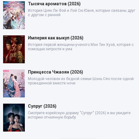
Тысяча ароматов (2026)
История Цзян Ли Фэй и Лэй Сю Юаня, которые связаны друг
с другом с ранней
Империя как выкуп (2026)
История первой женщины-ученого Мэн Тин Хуэй, которая с
помощью хитрости и ума
Принцесса Чжаоян (2026)
Молодой человек из бедной семьи Шэнь Сяо после одной
проведенной вместе ночи
Супруг (2026)
Смотрите корейскую дораму "Супруг" (2026) и вы увидите
историю отчаянную борьбу