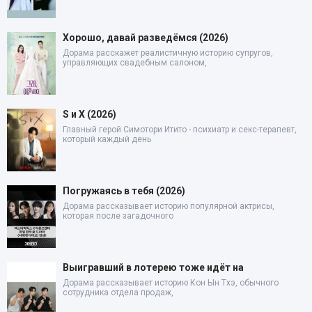
Хорошо, давай разведёмся (2026)
Дорама расскажет реалистичную историю супругов,
управляющих свадебным салоном,
S и X (2026)
Главный герой Симотори Итито - психиатр и секс-терапевт,
который каждый день
Погружаясь в тебя (2026)
Дорама рассказывает историю популярной актрисы,
которая после загадочного
Выигравший в лотерею тоже идёт на
Дорама рассказывает историю Кон Ын Тхэ, обычного
сотрудника отдела продаж,