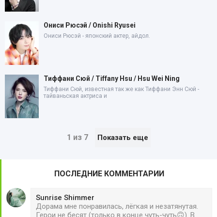
Ониси Рюсэй / Onishi Ryusei
Ониси Рюсэй - японский актер, айдол.
Тиффани Сюй / Tiffany Hsu / Hsu Wei Ning
Тиффани Сюй, известная так же как Тиффани Энн Сюй -
тайваньская актриса и
1 из 7
Показать еще
ПОСЛЕДНИЕ КОММЕНТАРИИ
Sunrise Shimmer
Дорама мне понравилась, лёгкая и незатянутая.
Герои не бесят (только в конце чуть-чуть🙃). В