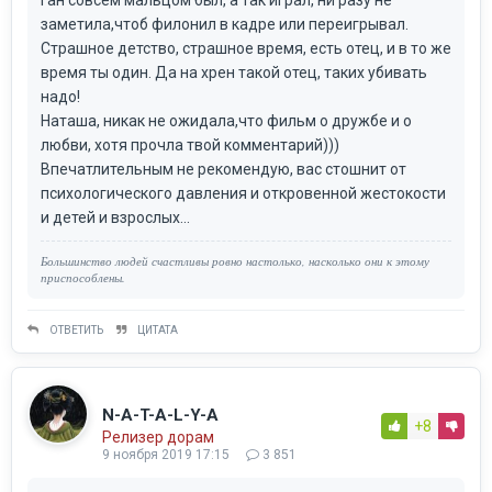
заметила,чтоб филонил в кадре или переигрывал.
Страшное детство, страшное время, есть отец, и в то же
время ты один. Да на хрен такой отец, таких убивать
надо!
Наташа, никак не ожидала,что фильм о дружбе и о
любви, хотя прочла твой комментарий)))
Впечатлительным не рекомендую, вас стошнит от
психологического давления и откровенной жестокости
и детей и взрослых...
Большинство людей счастливы ровно настолько, насколько они к этому
приспособлены.
ОТВЕТИТЬ
ЦИТАТА
N-A-T-A-L-Y-A
+8
Релизер дорам
9 ноября 2019 17:15
3 851