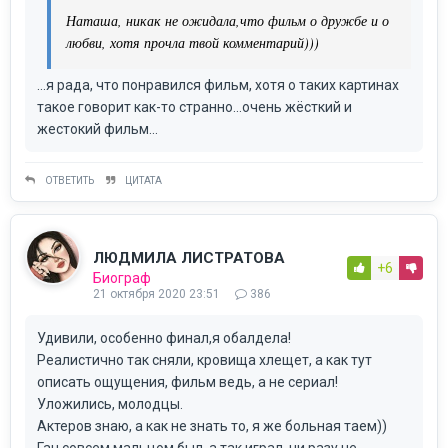
Наташа, никак не ожидала,что фильм о дружбе и о
любви, хотя прочла твой комментарий)))
...я рада, что понравился фильм, хотя о таких картинах
такое говорит как-то странно...очень жёсткий и
жестокий фильм...
ОТВЕТИТЬ
ЦИТАТА
ЛЮДМИЛА ЛИСТРАТОВА
+6
Биограф
21 октября 2020 23:51
386
Удивили, особенно финал,я обалдела!
Реалистично так сняли, кровища хлещет, а как тут
описать ощущения, фильм ведь, а не сериал!
Уложились, молодцы.
Актеров знаю, а как не знать то, я же больная таем))
Ган совсем мальцом был, а так играл, ни разу не