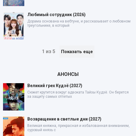
Любимый сотрудник (2026)
Дорама основана на вебтуне, и рассказывает о любовном
треугольнике, в который
1 из 5
Показать еще
АНОНСЫ
Великий грех Кудзё (2027)
Сюжет крутится вокруг адвоката Тайзы Кудзё. Он берется
за защиту самых отпетых
Возвращение в светлые дни (2027)
Великая княжна, прекрасная и избалованная вниманием,
суровый князь с