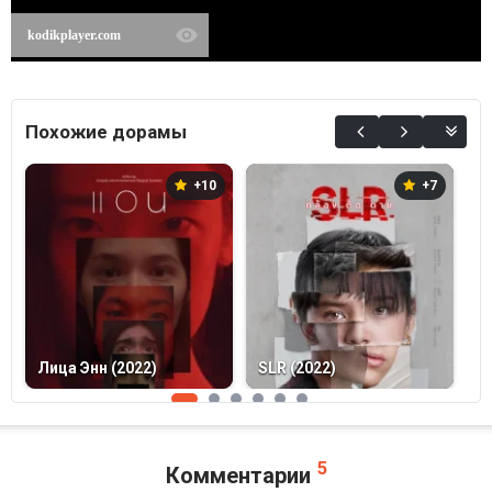
kodikplayer.com
Похожие дорамы
+10
+7
Лица Энн (2022)
SLR (2022)
П
5
Комментарии