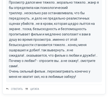
Просмотр дался мне тяжело...морально тяжело...жанр я
бы определила как психологический
триллер...несколько раз останавливала, что бы
передохнуть...и дело не предельно-реалистичных
сценах убийств...не в крови, которая щедро льётся на
экране...тоска, безысходность и беспомощность
пропитывает фильм и медленно заползает к вам в
душу во время просмотра...именно от этой
безысходности становится тяжело....конец меня
ошарашил и добил!..так вывернуть...я не
ожидала!...оказывается, что фильм о любви и дружбе!...
Почему о любви? - спросите вы...а не скажу!...смотрите
сами!..
Очень сильный фильм...пересматривать конечно у
меня не хватит сил, но в любимые заберу!
ОТВЕТИТЬ
ЦИТАТА