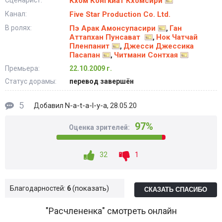
Сценарист:
Кхом Конгкиат Кхомсири
Канал:
Five Star Production Co. Ltd.
В ролях:
Пэ Арак Амонсупасири
Ган
,
Аттапхан Пунсават
Нок Чатчай
,
Пленпанит
Джесси Джессика
,
Пасапан
Читмани Сонтхая
,
Премьера:
22.10.2009 г.
Статус дорамы:
перевод завершён
5
N-a-t-a-l-y-a
Добавил
, 28.05.20
97%
Оценка зрителей:
32
1
показать
Благодарностей:
6
СКАЗАТЬ СПАСИБО
"Расчлененка" смотреть онлайн