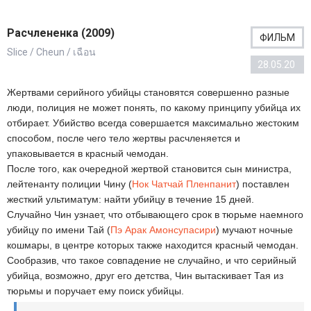
Расчлененка (2009)
ФИЛЬМ
Slice / Cheun / เฉือน
28.05.20
Жертвами серийного убийцы становятся совершенно разные
люди, полиция не может понять, по какому принципу убийца их
отбирает. Убийство всегда совершается максимально жестоким
способом, после чего тело жертвы расчленяется и
упаковывается в красный чемодан.
После того, как очередной жертвой становится сын министра,
лейтенанту полиции Чину (
Нок Чатчай Пленпанит
) поставлен
жесткий ультиматум: найти убийцу в течение 15 дней.
Случайно Чин узнает, что отбывающего срок в тюрьме наемного
убийцу по имени Тай (
Пэ Арак Амонсупасири
) мучают ночные
кошмары, в центре которых также находится красный чемодан.
Сообразив, что такое совпадение не случайно, и что серийный
убийца, возможно, друг его детства, Чин вытаскивает Тая из
тюрьмы и поручает ему поиск убийцы.