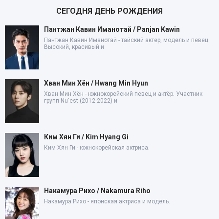
СЕГОДНЯ ДЕНЬ РОЖДЕНИЯ
Пантжан Кавин Иманотай / Panjan Kawin
Пантжан Кавин Иманотай - тайский актер, модель и певец.
Высокий, красивый и
Хван Мин Хён / Hwang Min Hyun
Хван Мин Хён - южнокорейский певец и актёр. Участник
групп Nu'est (2012-2022) и
Ким Хян Ги / Kim Hyang Gi
Ким Хян Ги - южнокорейская актриса.
Накамура Рихо / Nakamura Riho
Накамура Рихо - японская актриса и модель.