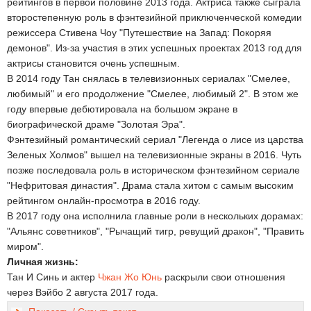
рейтингов в первой половине 2013 года. Актриса также сыграла
второстепенную роль в фэнтезийной приключенческой комедии
режиссера Стивена Чоу "Путешествие на Запад: Покоряя
демонов". Из-за участия в этих успешных проектах 2013 год для
актрисы становится очень успешным.
В 2014 году Тан снялась в телевизионных сериалах "Смелее,
любимый" и его продолжение "Смелее, любимый 2". В этом же
году впервые дебютировала на большом экране в
биографической драме "Золотая Эра".
Фэнтезийный романтический сериал "Легенда о лисе из царства
Зеленых Холмов" вышел на телевизионные экраны в 2016. Чуть
позже последовала роль в историческом фэнтезийном сериале
"Нефритовая династия". Драма стала хитом с самым высоким
рейтингом онлайн-просмотра в 2016 году.
В 2017 году она исполнила главные роли в нескольких дорамах:
"Альянс советников", "Рычащий тигр, ревущий дракон", "Править
миром".
Личная жизнь:
Тан И Синь и актер
Чжан Жо Юнь
раскрыли свои отношения
через Вэйбо 2 августа 2017 года.