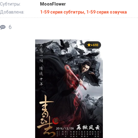
Субтитры:
MoonFlower
Добавлена:
1-59 серия субтитры, 1-59 серия озвучка
6
+693