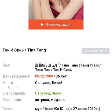
Фильмография
Тан И Синь / Tina Tang
29 июнь 2019
Имя:
唐藝昕 / 唐艺昕 / Tina Tang | Tang Yi Xin /
Тина Тан / Тан И Синь
День рождения:
09.12.1989
• 36 лет
Место
Сычуань, Китай
рождения:
Знак зодиака:
Стрелец, Змея
Профессия:
актриса, модель
Семья:
муж Чжан Жо Юнь ( с 27 июня 2019 г.)