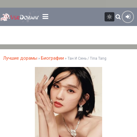
Лучшие дорамы
Биографии
»
» Тан И Синь / Tina Tang