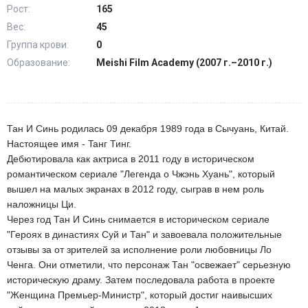
Рост:
165
Вес:
45
Группа крови:
0
Образование:
Meishi Film Academy (2007 г.–2010 г.)
Тан И Синь родилась 09 декабря 1989 года в Сычуань, Китай.
Настоящее имя - Taнг Тинг.
Дебютировала как актриса в 2011 году в историческом
романтическом сериале "Легенда о Чжэнь Хуань", который
вышел на малых экранах в 2012 году, сыграв в нем роль
наложницы Ци.
Через год Тан И Синь снимается в историческом сериале
"Героях в династиях Суй и Тан" и завоевала положительные
отзывы за от зрителей за исполнение роли любовницы Ло
Ченга. Они отметили, что персонаж Тан "освежает" серьезную
историческую драму. Затем последовала работа в проекте
"Женщина Премьер-Министр", который достиг наивысших