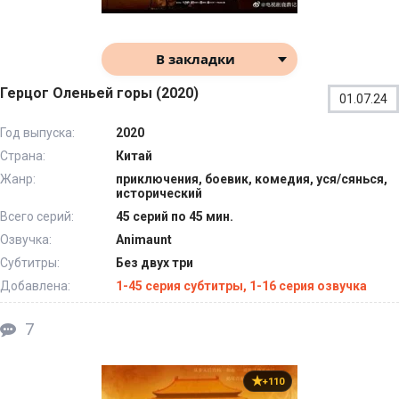
В закладки
Герцог Оленьей горы (2020)
01.07.24
Год выпуска:
2020
Страна:
Китай
Жанр:
приключения, боевик, комедия, уся/сянься,
исторический
Всего серий:
45 серий по 45 мин.
Озвучка:
Animaunt
Субтитры:
Без двух три
Добавлена:
1-45 серия субтитры, 1-16 серия озвучка
7
+110