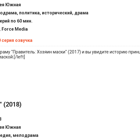
ея Южная
одрама, политика, исторический, драма
ерий по 60 мин.
, Force Media
0 серия озвучка
аму "Правитель: Хозяин маски" (2017) и вы увидите историю принц
ской.[/left]
 (2018)
8
ея Южная
едия, мелодрама