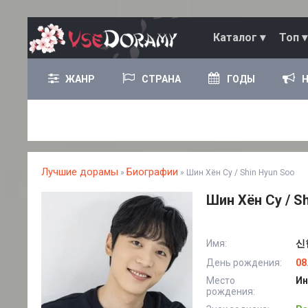
Каталог ▾
Топ ▾
ЖАНР
СТРАНА
ГОДЫ
Лучшие дорамы
Биографии
»
» Шин Хён Су / Shin Hyun Soo
Шин Хён Су / S
Имя:
신현
День рождения:
08
Место
Ин
рождения: