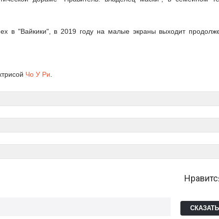
ех в "Вайкики", в 2019 году на малые экраны выходит продолж
актрисой
Чо У Ри
.
Нравитс
СКАЗАТ