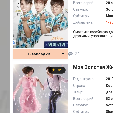
Всего серий:
20 с
Озвучка:
Sof
Субтитры:
Ман
Добавлена:
1-2
Смотрите корейскую дор
друзьями, управляющим
31
В закладки
Моя Золотая Жи
+728
Год выпуска:
201
Страна:
Кор
Жанр:
дра
Всего серий:
52 с
Озвучка:
Sof
Субтитры:
Sha