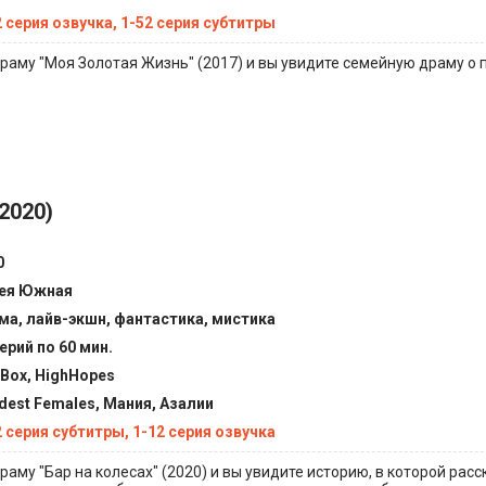
2 серия озвучка, 1-52 серия субтитры
раму "Моя Золотая Жизнь" (2017) и вы увидите семейную драму о 
2020)
0
ея Южная
ма, лайв-экшн, фантастика, мистика
ерий по 60 мин.
tBox, HighHopes
dest Females, Мания, Азалии
2 серия субтитры, 1-12 серия озвучка
аму "Бар на колесах" (2020) и вы увидите историю, в которой расс