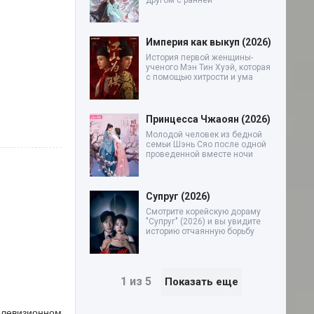
другом с ранней
Империя как выкуп (2026)
История первой женщины-
ученого Мэн Тин Хуэй, которая
с помощью хитрости и ума
Принцесса Чжаоян (2026)
Молодой человек из бедной
семьи Шэнь Сяо после одной
проведенной вместе ночи
Супруг (2026)
Смотрите корейскую дораму
"Супруг" (2026) и вы увидите
историю отчаянную борьбу
1 из 5
Показать еще
елевизионном