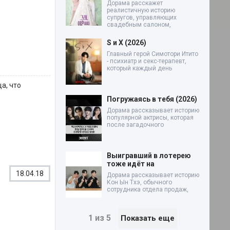
Дорама расскажет
реалистичную историю
супругов, управляющих
свадебным салоном,
S и X (2026)
Главный герой Симотори Итито
- психиатр и секс-терапевт,
который каждый день
а, что
Погружаясь в тебя (2026)
Дорама рассказывает историю
популярной актрисы, которая
после загадочного
Выигравший в лотерею
тоже идёт на
18.04.18
Дорама рассказывает историю
Кон Ын Тхэ, обычного
сотрудника отдела продаж,
1 из 5
Показать еще