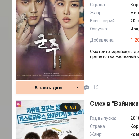
Страна:
Кор
Жанр:
мел
Всего серий:
20 с
Озвучка:
Иви
Добавлена:
1-2
Смотрите корейскую дор
прячется за железной ма
16
В закладки
Смех в "Вайкики"
+831
Год выпуска:
201
Страна:
Кор
Жанр:
ком