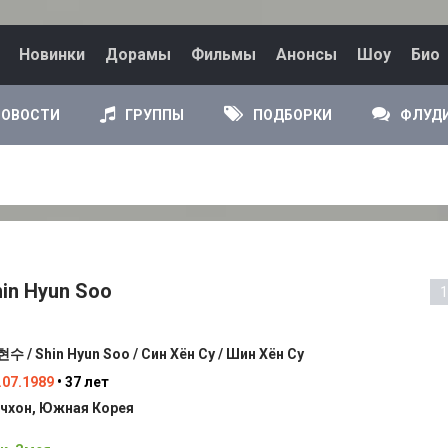
Новинки
Дорамы
Фильмы
Анонсы
Шоу
Био
НОВОСТИ
ГРУППЫ
ПОДБОРКИ
ФЛУД
hin Hyun Soo
1
수 / Shin Hyun Soo / Син Хён Су / Шин Хён Су
.07.1989
• 37 лет
чхон, Южная Корея