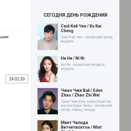
СЕГОДНЯ ДЕНЬ РОЖДЕНИЯ
Сюй Кай Чен / Xu Kai
Cheng
ёвыми
Сюй Кай Чен - китайский актер,
модель.
Ни Ни / Ni Ni
Ни Ни - китайская актриса,
модель.
24.02.20
Чжао Чжи Вэй / Eden
Zhao / Zhao Zhi Wei
Чжао Чжи Вэй, известный так
же как Иден Чжао, - китайский
актёр, певец, танцор
Минт Чалида
Витчитвонтон / Mint