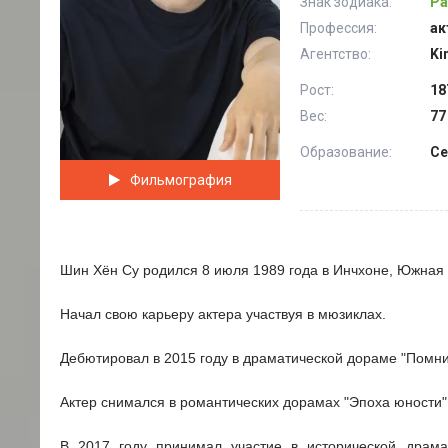
Знак зодиака:
Ра
Профессия:
ак
Агентство:
Ki
Рост:
18
Вес:
77
Образование:
Се
Фильмография
Шин Хён Су родился 8 июля 1989 года в Инчхоне, Южная
Начал свою карьеру актера участвуя в мюзиклах.
Дебютировал в 2015 году в драматической дораме "Помни
Актер снимался в романтических дорамах "Эпоха юности" 
В 2017 году принимал участие в исторической драма