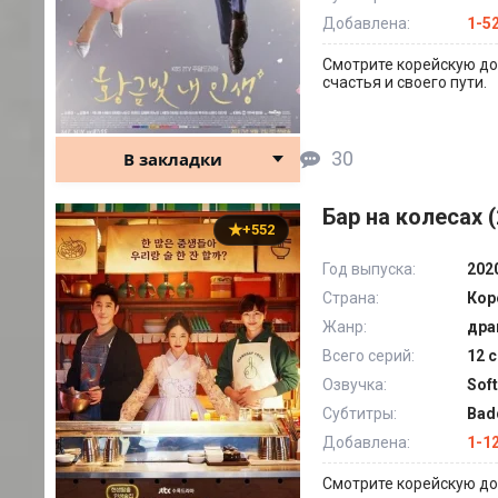
Добавлена:
1-5
Смотрите корейскую до
счастья и своего пути.
30
В закладки
Бар на колесах (
+552
Год выпуска:
202
Страна:
Кор
Жанр:
дра
Всего серий:
12 с
Озвучка:
Sof
Субтитры:
Bad
Добавлена:
1-1
Смотрите корейскую дор