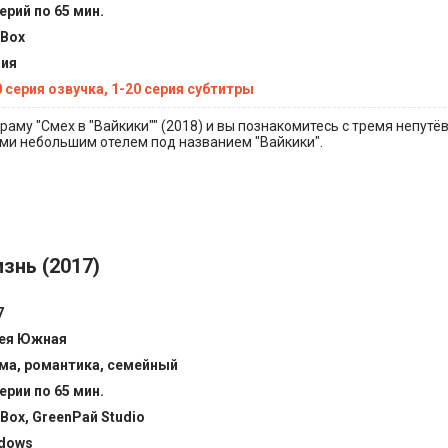
ерий по 65 мин.
tBox
ия
0 серия озвучка, 1-20 серия субтитры
аму "Смех в "Вайкики"" (2018) и вы познакомитесь с тремя непут
и небольшим отелем под названием "Вайкики".
знь (2017)
7
ея Южная
ма, романтика, семейный
ерии по 65 мин.
tBox, GreenРай Studio
dows