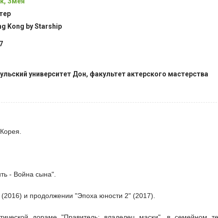
к, Змея
тер
ng Kong by Starship
7
ульский университет Дон, факультет актерского мастерства
 Корея.
ть - Война сына".
(2016) и продолжении "Эпоха юности 2" (2017).
тической дораме "Правитель: владелец маски", в семейном т