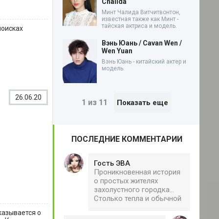
Chalida
Минт Чалида Витчитвонтон,
известная также как Минт -
тайская актриса и модель.
поисках
Вэнь Юань / Cavan Wen /
Wen Yuan
Вэнь Юань - китайский актер и
модель.
26.06.20
1 из 11
Показать еще
ПОСЛЕДНИЕ КОММЕНТАРИИ
Гость ЭВА
Проникновенная история
о простых жителях
захолустного городка...
Столько тепла и обычной
казывается о