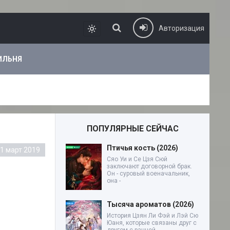
Авторизация
ИЛЬНЯ
ПОПУЛЯРНЫЕ СЕЙЧАС
Птичья кость (2026)
1 март 2019
Сяо Уи и Се Цзя Сюй
заключают договорной брак.
Он - суровый военачальник,
она -
Тысяча ароматов (2026)
История Цзян Ли Фэй и Лэй Сю
Юаня, которые связаны друг с