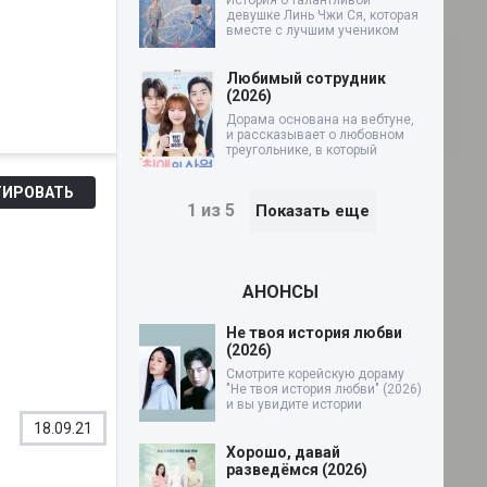
История о талантливой
девушке Линь Чжи Ся, которая
вместе с лучшим учеником
Любимый сотрудник
(2026)
Дорама основана на вебтуне,
и рассказывает о любовном
треугольнике, в который
ИРОВАТЬ
1 из 5
Показать еще
АНОНСЫ
Не твоя история любви
(2026)
Смотрите корейскую дораму
"Не твоя история любви" (2026)
и вы увидите истории
18.09.21
Хорошо, давай
разведёмся (2026)