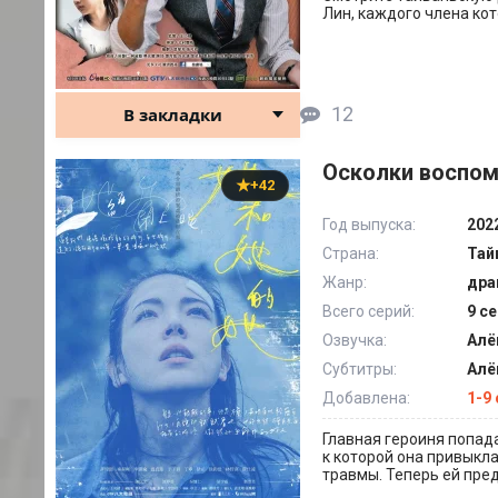
Лин, каждого члена кот
12
В закладки
Осколки воспом
+42
Год выпуска:
202
Страна:
Тай
Жанр:
дра
Всего серий:
9 с
Озвучка:
Алё
Субтитры:
Алё
Добавлена:
1-9 
Главная героиня попада
к которой она привыкл
травмы. Теперь ей пред