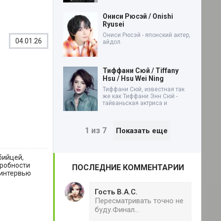
Ониси Рюсэй / Onishi
Ryusei
Ониси Рюсэй - японский актер,
04.01.26
айдол.
Тиффани Сюй / Tiffany
Hsu / Hsu Wei Ning
Тиффани Сюй, известная так
же как Тиффани Энн Сюй -
тайваньская актриса и
1 из 7
Показать еще
бийцей,
дробности
ПОСЛЕДНИЕ КОММЕНТАРИИ
 интервью
Гость В.А.С.
Пересматривать точно не
буду.Финал...