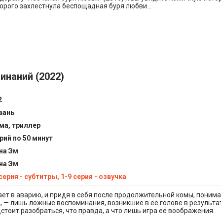
орого захлестнула беспощадная буря любви...
инаний (2022)
2
вань
ма, триллер
ерий по 50 минут
на Эм
на Эм
серия - субтитры, 1-9 серия - озвучка
ет в аварию, и придя в себя после продолжительной комы, понимае
а, — лишь ложные воспоминания, возникшие в её голове в результа
стоит разобраться, что правда, а что лишь игра её воображения.