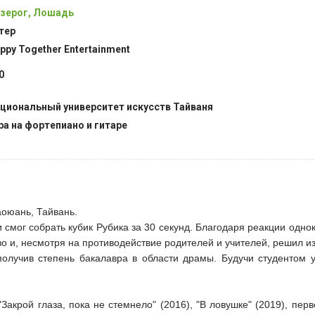
зерог, Лошадь
тер
ppy Together Entertainment
0
циональный университет искусств Тайваня
ра на фортепиано и гитаре
аоюань, Тайвань.
смог собрать кубик Рубика за 30 секунд. Благодаря реакции одно
о и, несмотря на противодействие родителей и учителей, решил из
олучив степень бакалавра в области драмы. Будучи студентом у
крой глаза, пока не стемнело" (2016), "В ловушке" (2019), перв