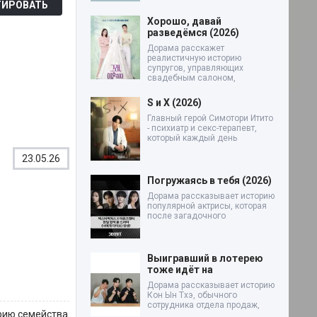
ИРОВАТЬ
Хорошо, давай
разведёмся (2026)
Дорама расскажет
реалистичную историю
супругов, управляющих
свадебным салоном,
S и X (2026)
Главный герой Симотори Итито
- психиатр и секс-терапевт,
который каждый день
23.05.26
Погружаясь в тебя (2026)
Дорама рассказывает историю
популярной актрисы, которая
после загадочного
Выигравший в лотерею
тоже идёт на
Дорама рассказывает историю
Кон Ын Тхэ, обычного
сотрудника отдела продаж,
орию семейства