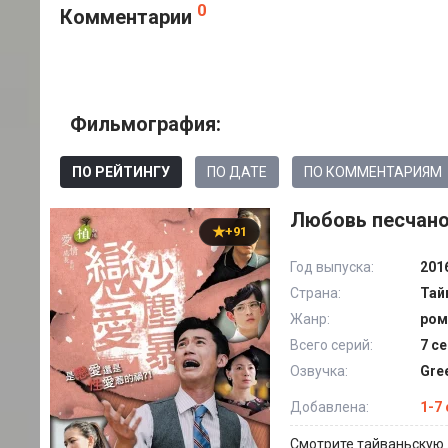
0
Комментарии
Фильмография:
ПО РЕЙТИНГУ
ПО ДАТЕ
ПО КОММЕНТАРИЯМ
Любовь песчаной
+91
Год выпуска:
201
Страна:
Тай
Жанр:
ром
Всего серий:
7 се
Озвучка:
Gre
Добавлена:
1-7
Смотрите тайваньскую 