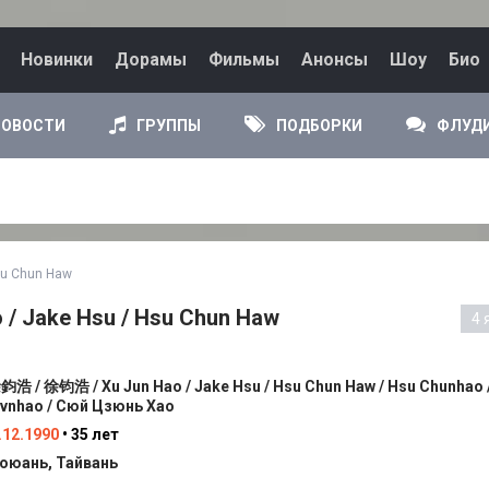
Новинки
Дорамы
Фильмы
Анонсы
Шоу
Био
НОВОСТИ
ГРУППЫ
ПОДБОРКИ
ФЛУД
su Chun Haw
/ Jake Hsu / Hsu Chun Haw
4 
鈞浩 / 徐钧浩 / Xu Jun Hao / Jake Hsu / Hsu Chun Haw / Hsu Chunhao 
vnhao / Сюй Цзюнь Хао
.12.1990
• 35 лет
оюань, Тайвань