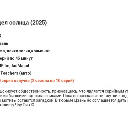
дел солнца (2025)
5
вань
ма, психология,криминал
серий по 45 минут
dFilm, AniMaunt
 Teachers (авто)
 серия озвучка (2 сезона по 10 серий)
 шокирует общественность, признавшись, что является серийным у
ими бывшими одноклассниками. Пока он рассказывает жуткие по
го мотивы остаются загадкой. В тюрьме Цзэнь Яо соглашается дать
алисту Чоу Пин Ю.