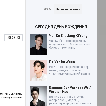
1 из 5
Показать еще
СЕГОДНЯ ДЕНЬ РОЖДЕНИЯ
Чан Ки Ён / Jang Ki Yong
28.03.23
Чан Ки Ён - южнокорейский
модель, актер. Становится все
более знаменитым
Ро Ун / Ro Woon
Ро Ун - южнокорейский актер,
певец, модель. Бывший
участник музыкальной группы
Ваннесс Ву / Vanness Wu /
Wu Jian Hao
т, что жизнь,
Ваннесс Ву - тайваньский
те полученной
актер, певец, модель,
режиссер и продюсер, бывший