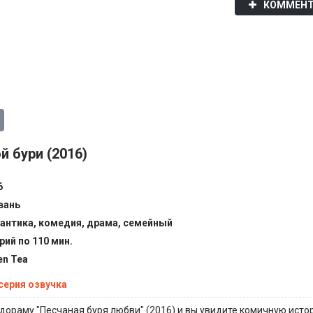
КОММЕНТ
 бури (2016)
6
вань
антика, комедия, драма, семейный
рий по 110 мин.
en Tea
 серия озвучка
дораму "Песчаная буря любви" (2016) и вы увидите комичную ист