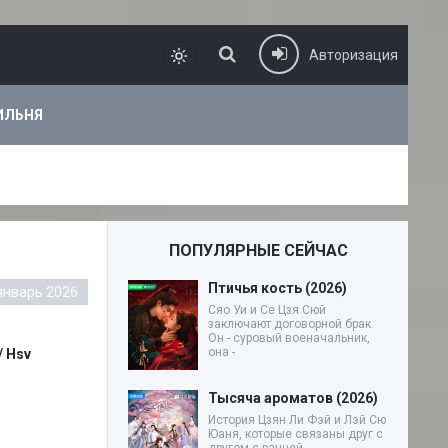
Авторизация
ИЛЬНЯ
ПОПУЛЯРНЫЕ СЕЙЧАС
Птичья кость (2026)
январь 2026
Сяо Уи и Се Цзя Сюй
заключают договорной брак.
Он - суровый военачальник,
она -
/ Hsv
Тысяча ароматов (2026)
История Цзян Ли Фэй и Лэй Сю
Юаня, которые связаны друг с