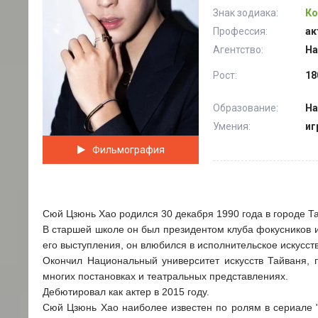
Знак зодиака:
Ко
Профессия:
ак
Агентство:
Ha
Рост:
18
Образование:
На
Умения:
иг
Фильмография
Сюй Цзюнь Хао родился 30 декабря 1990 года в городе Т
В старшей школе он был президентом клуба фокусников и 
его выступления, он влюбился в исполнительское искусств
Окончил Национальный университет искусств Тайваня, п
многих постановках и театральных представлениях.
Дебютировал как актер в 2015 году.
Сюй Цзюнь Хао наиболее известен по ролям в сериале "За