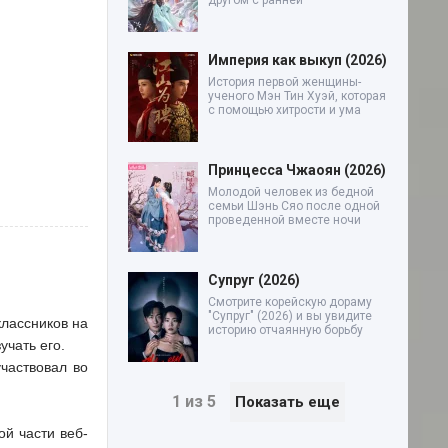
другом с ранней
Империя как выкуп (2026)
История первой женщины-
ученого Мэн Тин Хуэй, которая
с помощью хитрости и ума
Принцесса Чжаоян (2026)
Молодой человек из бедной
семьи Шэнь Сяо после одной
проведенной вместе ночи
Супруг (2026)
Смотрите корейскую дораму
"Супруг" (2026) и вы увидите
классников на
историю отчаянную борьбу
учать его.
частвовал во
1 из 5
Показать еще
ой части веб-