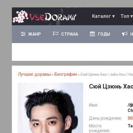
Каталог ▾
Топ ▾
ЖАНР
СТРАНА
ГОДЫ
Лучшие дорамы
Биографии
»
» Сюй Цзюнь Хао / Jake Hsu / H
Сюй Цзюнь Хао 
Имя:
/徐
Ch
День рождения:
30
Место
Та
рождения: