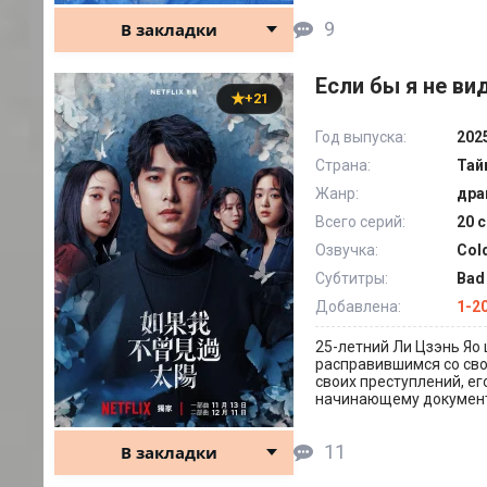
9
В закладки
Если бы я не ви
+21
Год выпуска:
202
Страна:
Тай
Жанр:
дра
Всего серий:
20 
Озвучка:
Col
Субтитры:
Bad
Добавлена:
1-20
25-летний Ли Цзэнь Яо
расправившимся со сво
своих преступлений, е
начинающему документ
11
В закладки