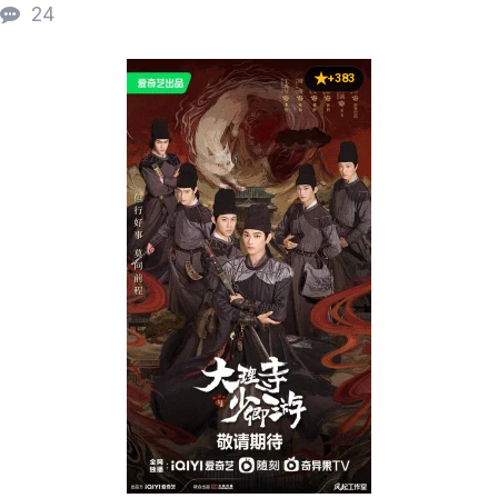
24
+383