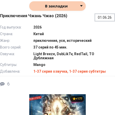
В закладки
Приключения Чжань Чжао (2026)
01.06.26
Год выпуска:
2026
Страна:
Китай
Жанр:
приключения, уся, исторический
Всего серий:
37 серий по 45 мин.
Озвучка:
Light Breeze, DubLikTv, RedTail, ТО
Дубляжная
Субтитры:
Mango
Добавлена:
1-37 серия озвучка, 1-37 серия субтитры
6
+177