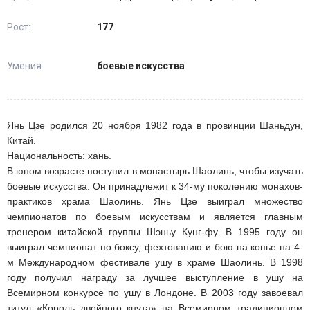
Рост:
177
Умения:
боевые искусства
Янь Цзе родился 20 ноября 1982 года в провинции Шаньдун,
Китай.
Национальность: хань.
В юном возрасте поступил в монастырь Шаолинь, чтобы изучать
боевые искусства. Он принадлежит к 34-му поколению монахов-
практиков храма Шаолинь. Янь Цзе выиграл множество
чемпионатов по боевым искусствам и является главным
тренером китайской группы Шэньу Кунг-фу. В 1995 году он
выиграл чемпионат по боксу, фехтованию и бою на копье на 4-
м Международном фестивале ушу в храме Шаолинь. В 1998
году получил награду за лучшее выступление в ушу на
Всемирном конкурсе по ушу в Лондоне. В 2003 году завоевал
титул «Король двойного кнута» на Всемирном традиционном