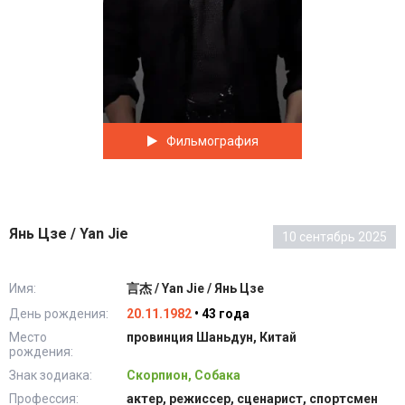
Фильмография
Янь Цзе / Yan Jie
10 сентябрь 2025
Имя:
言杰 / Yan Jie / Янь Цзе
День рождения:
20.11.1982
• 43 года
Место
провинция Шаньдун, Китай
рождения:
Знак зодиака:
Скорпион, Собака
Профессия:
актер, режиссер, сценарист, спортсмен