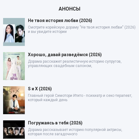
АНОНСЫ
Не твоя история любви (2026)
Смотрите корейскую дораму "Не твоя история любви" (2026)
и вы увидите истории
Хорошо, давай разведёмся (2026)
Дорама расскажет реалистичную историю супругов,
управляющих свадебным салоном,
S и X (2026)
Главный герой Симотори Итито - психиатр и секс-терапевт,
который каждый день
Погружаясь в тебя (2026)
Дорама рассказывает историю популярной актрисы,
которая после загадочного