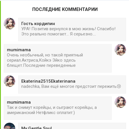
ПОСЛЕДНИЕ КОММЕНТАРИИ
Гость кордипин
УРА! Позитив вернулся в мою жизнь! Спасибо!
Это реально помогает... Я серьезно....
mumimama
Очень необычный, но такой приятный
сериал.Актриса,Койкэ Эйко здесь
блещет.Последние переведенные
Ekaterina2515Ekaterinana
nadechka, Вам ещё многое предстоит пережить😢
mumimama
Так и снимут корейцы, и сыграют корейцы, а
американский Нетфликс оплатит:)
My Gentle Soul