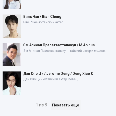
Бянь Чэн / Bian Cheng
Бянь Чэн - китайский актер.
Эм Апинан Прасетваттанакун / M Apinun
Эм Апинан Прасетваттанакун - тайский актер и модель.
Дэн Сяо Ци / Jerome Deng / Deng Xiao Ci
Дэн Сяо Ци - китайский актер, певец.
1 из 9
Показать еще