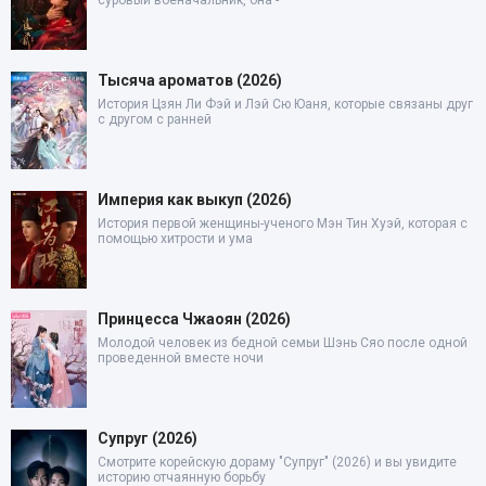
суровый военачальник, она -
Тысяча ароматов (2026)
История Цзян Ли Фэй и Лэй Сю Юаня, которые связаны друг
с другом с ранней
Империя как выкуп (2026)
История первой женщины-ученого Мэн Тин Хуэй, которая с
помощью хитрости и ума
Принцесса Чжаоян (2026)
Молодой человек из бедной семьи Шэнь Сяо после одной
проведенной вместе ночи
Супруг (2026)
Смотрите корейскую дораму "Супруг" (2026) и вы увидите
историю отчаянную борьбу