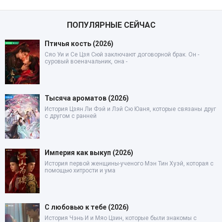
ПОПУЛЯРНЫЕ СЕЙЧАС
Птичья кость (2026)
Сяо Уи и Се Цзя Сюй заключают договорной брак. Он -
суровый военачальник, она -
Тысяча ароматов (2026)
История Цзян Ли Фэй и Лэй Сю Юаня, которые связаны друг
с другом с ранней
Империя как выкуп (2026)
История первой женщины-ученого Мэн Тин Хуэй, которая с
помощью хитрости и ума
С любовью к тебе (2026)
История Чэнь И и Мяо Цзин, которые были знакомы с