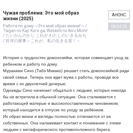
Чужая проблема: Это мой образ
АНОНС
жизни (2025)
Работа по дому ~Это мой образ жизни! ~ /
08.04.25
Taigan no Kaji: Kore ga, Watashi no Ikiru Michi!
/ たいがんのかじ これが わたしのいきるみち
/ 対岸の家事～これが、私の生きる道！～
История о трудностях домохозяйки, которая совмещает уход за
ребенком и работу по дому.
Мураками Сихо (Табэ Микако) решает стать домохозяйкой ради
своей семьи. Теперь она ждет мужа с работы, проводя все
время с их двухлетней дочерью.
Однажды Сихо начинает общаться с людьми, которых никогда
бы не встретила в обычной ситуации. Она сталкивается с
работающей матерью и высокопоставленным чиновником,
который находится в отпуске по уходу за ребёнком.
Их образ жизни и взгляды полностью отличаются от ее
собственных. Она налаживает контакт и понимание с этими
людьми с метафорического противоположного берега.