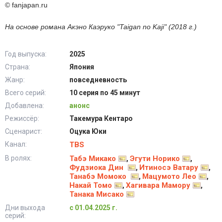
© fanjapan.ru
На основе романа Акэно Каэруко "Taigan no Kaji" (2018 г.)
Год выпуска:
2025
Страна:
Япония
Жанр:
повседневность
Всего серий:
10 серия по 45 минут
Добавлена:
анонс
Режиссёр:
Такемура Кентаро
Сценарист:
Оцука Юки
Канал:
TBS
В ролях:
Табэ Микако
Эгути Норико
,
,
Фудзиока Дин
Итиносэ Ватару
,
,
Танабэ Момоко
Мацумото Лео
,
,
Накай Томо
Хагивара Мамору
,
,
Танака Мисако
Дни выхода
с 01.04.2025 г.
серий: