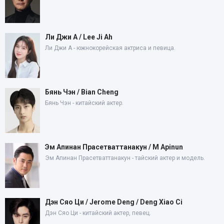
Ли Джи А / Lee Ji Ah
Ли Джи А - южнокорейская актриса и певица.
Бянь Чэн / Bian Cheng
Бянь Чэн - китайский актер.
Эм Апинан Прасетваттанакун / M Apinun
Эм Апинан Прасетваттанакун - тайский актер и модель.
Дэн Сяо Ци / Jerome Deng / Deng Xiao Ci
Дэн Сяо Ци - китайский актер, певец.