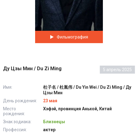
Фильмография
Ду Цзы Мин / Du Zi Ming
5 апрель 2025
Имя:
杜子名 / 杜胤伟 / Du Yin Wei / Du Zi Ming / Ду
Цзы Мин
День рождения:
23 мая
Место
Хэфэй, провинция Аньхой, Китай
рождения:
Знак зодиака:
Близнецы
Профессия:
актер