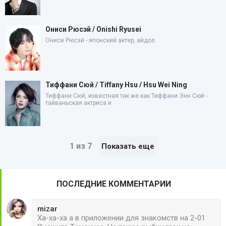
Ониси Рюсэй / Onishi Ryusei
Ониси Рюсэй - японский актер, айдол.
Тиффани Сюй / Tiffany Hsu / Hsu Wei Ning
Тиффани Сюй, известная так же как Тиффани Энн Сюй -
тайваньская актриса и
1 из 7
Показать еще
ПОСЛЕДНИЕ КОММЕНТАРИИ
mizar
Ха-ха-ха а в приложении для знакомств на 2-01