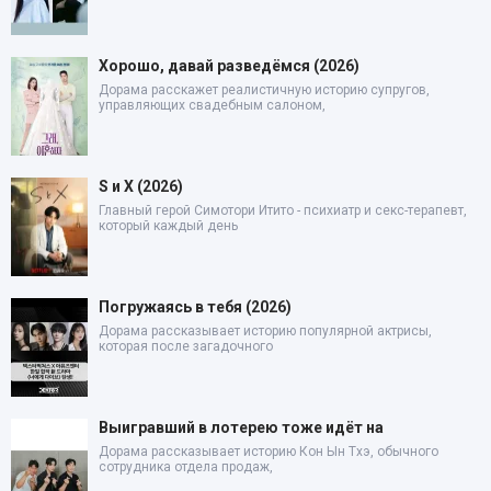
Хорошо, давай разведёмся (2026)
Дорама расскажет реалистичную историю супругов,
управляющих свадебным салоном,
S и X (2026)
Главный герой Симотори Итито - психиатр и секс-терапевт,
который каждый день
Погружаясь в тебя (2026)
Дорама рассказывает историю популярной актрисы,
которая после загадочного
Выигравший в лотерею тоже идёт на
Дорама рассказывает историю Кон Ын Тхэ, обычного
сотрудника отдела продаж,