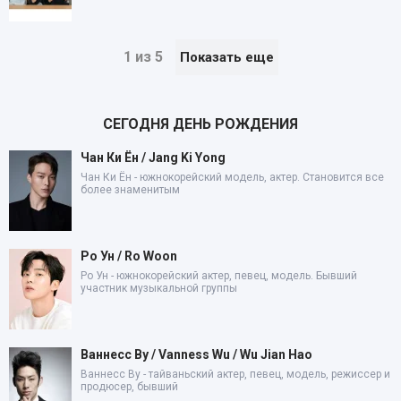
1 из 5
Показать еще
СЕГОДНЯ ДЕНЬ РОЖДЕНИЯ
Чан Ки Ён / Jang Ki Yong
Чан Ки Ён - южнокорейский модель, актер. Становится все
более знаменитым
Ро Ун / Ro Woon
Ро Ун - южнокорейский актер, певец, модель. Бывший
участник музыкальной группы
Ваннесс Ву / Vanness Wu / Wu Jian Hao
Ваннесс Ву - тайваньский актер, певец, модель, режиссер и
продюсер, бывший