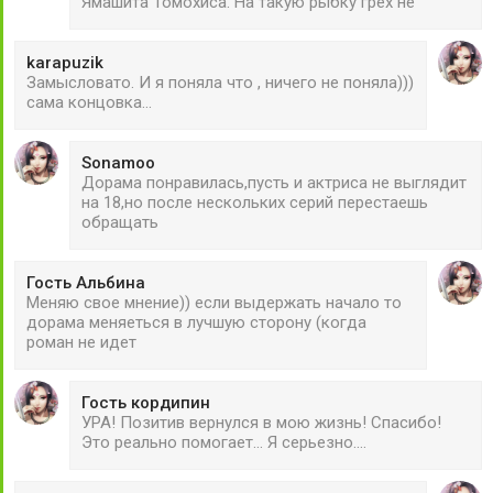
Ямашита Томохиса. На такую рыбку грех не
karapuzik
Замысловато. И я поняла что , ничего не поняла)))
сама концовка...
Sonamoo
Дорама понравилась,пусть и актриса не выглядит
на 18,но после нескольких серий перестаешь
обращать
Гость Альбина
Меняю свое мнение)) если выдержать начало то
дорама меняеться в лучшую сторону (когда
роман не идет
Гость кордипин
УРА! Позитив вернулся в мою жизнь! Спасибо!
Это реально помогает... Я серьезно....