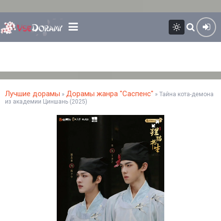
Лучшие дорамы
Дорамы жанра "Саспенс"
»
» Тайна кота-демона
из академии Циншань (2025)