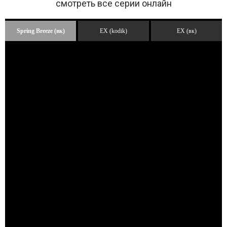
смотреть все серии онлайн
Spring Breeze (вк)
ЕХ (kodik)
ЕХ (вк)