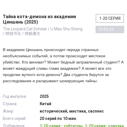
Тайна кота-демона из академии
1-20 СЕРИЯ
Циншань (2025)
The Leopard Cat Scholar / Li Mao Shu Sheng
23.05.25
/ 狸猫书生 / 狸貓書生
В академии Циншань происходит череда странных
необъяснимых событий, а потом происходит жестокое
убийство. Кто виноват? Может бедный затравленный студент? А
может жаждущий славы глава академии? А может все это
проделки жуткого кота-демона? Два студента берутся за
расследование и раскрывают шокирующие тайны.
Год выпуска:
2025
Страна:
Китай
Жанр:
исторический, мистика, саспенс
Всего серий:
20 серий по 10 мин.
Добавлена:
1-20 серия - субтитры, 1-20 серия- озвучка