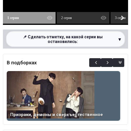
1 серия
2 серия
3 серия
📌 Сделать отметку, на какой серии вы
▾
остановились:
0%
В подборках
Призраки, демоны и сверхъестественное