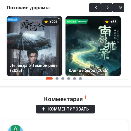
Похожие дорамы
+221
+55
Легенда о Темной реке
И
(2025)
Южное бюро (2026)
(
1
Комментарии
КОММЕНТИРОВАТЬ