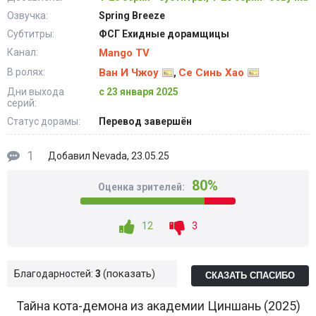
Озвучка:
Spring Breeze
Субтитры:
ФСГ Ехидные дорамщицы
Канал:
Mango TV
В ролях:
Ван И Чжоу
Се Синь Хао
,
Дни выхода
с 23 января 2025
серий:
Статус дорамы:
Перевод завершён
1
Nevada
Добавил
, 23.05.25
80%
Оценка зрителей:
12
3
показать
Благодарностей:
3
СКАЗАТЬ СПАСИБО
Тайна кота-демона из академии Циншань (2025)