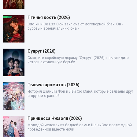
Птичья кость (2026)
Сяо Уи и Се Цзя Сюй заключают договорной брак. Он -
суровый военачальник, она -
Супруг (2026)
Смотрите корейскую дораму "Супруг" (2026) и вы увидите
историю отчаянную борьбу
Тысяча ароматов (2026)
История Цзян Ли Фэй и Лэй Сю Юаня, которые связаны друг
с другом с ранней
Принцесса Чжаоян (2026)
Молодой человек из бедной семьи Шэнь Сяо после одной
проведенной вместе ночи