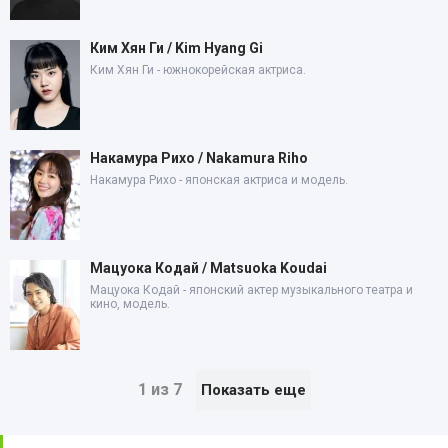
Ким Хян Ги / Kim Hyang Gi
Ким Хян Ги - южнокорейская актриса.
Накамура Рихо / Nakamura Riho
Накамура Рихо - японская актриса и модель.
Мацуока Кодай / Matsuoka Koudai
Мацуока Кодай - японский актер музыкального театра и
кино, модель.
1 из 7
Показать еще