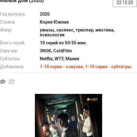
Милый дом (2020)
22.12.20
Год выпуска:
2020
Страна:
Корея Южная
Жанр:
ужасы, саспенс, триллер, мистика,
психология
Всего серий:
10 серий по 50-55 мин.
Озвучка:
3NOK, ColdFilm
Субтитры:
Netflix, WTF, Мания
Добавлена:
1-10 серия - озвучка, 1-10 серия - субтитры
22
+231