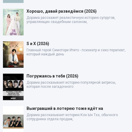
Хорошо, давай разведёмся (2026)
Дорама расскажет реалистичную историю супругов,
управляющих свадебным салоном,
S и X (2026)
Главный герой Симотори Итито - психиатр и секс-терапевт,
который каждый день
Погружаясь в тебя (2026)
Дорама рассказывает историю популярной актрисы,
которая после загадочного
Выигравший в лотерею тоже идёт на
Дорама рассказывает историю Кон Ын Тхэ, обычного
сотрудника отдела продаж,