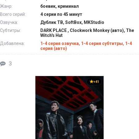
Жанр:
боевик, криминал
Всего серий:
4 серии по 45 минут
Озвучка:
Дублик ТВ, SoftBox, MKStudio
Субтитры:
DARK PLACE , Clockwork Monkey (авто), The
Witch's Hut
Добавлена:
1-4 серия озвучка, 1-4 серия субтитры, 1-4
серия (авто)
3
+41