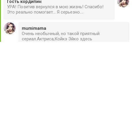
Гость кордипин
УРА! Позитив вернулся в мою жизнь! Спасибо!
Это реально помогает... Я серьезно....
mumimama
Очень необычный, но такой приятный
сериал.Актриса,Койкэ Эйко здесь
блещет.Последние переведенные
Ekaterina2515Ekaterinana
nadechka, Вам ещё многое предстоит пережить😢
Все комментарии
Главная
Политика в отношении файлов cookie
18+
Соглашение
Правообладателям
Правила сайта
Обратная связь