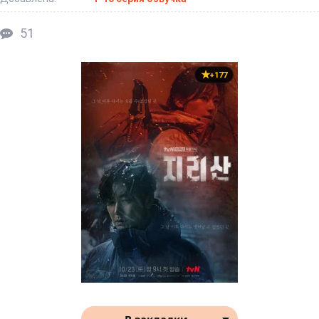
51
+177