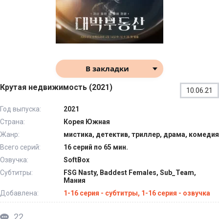
В закладки
Крутая недвижимость (2021)
10.06.21
Год выпуска:
2021
Страна:
Корея Южная
Жанр:
мистика, детектив, триллер, драма, комедия
Всего серий:
16 серий по 65 мин.
Озвучка:
SoftBox
Субтитры:
FSG Nasty, Baddest Females, Sub_Team,
Мания
Добавлена:
1-16 серия - субтитры, 1-16 серия - озвучка
22