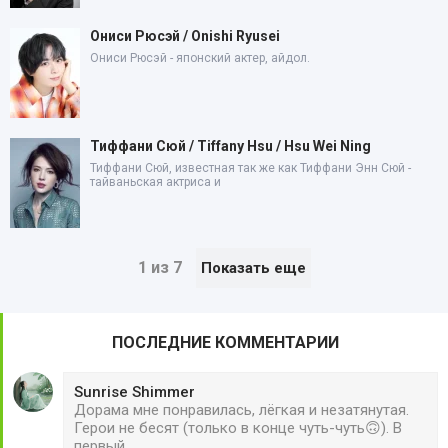
Ониси Рюсэй / Onishi Ryusei
Ониси Рюсэй - японский актер, айдол.
Тиффани Сюй / Tiffany Hsu / Hsu Wei Ning
Тиффани Сюй, известная так же как Тиффани Энн Сюй -
тайваньская актриса и
1 из 7
Показать еще
ПОСЛЕДНИЕ КОММЕНТАРИИ
Sunrise Shimmer
Дорама мне понравилась, лёгкая и незатянутая.
Герои не бесят (только в конце чуть-чуть🙃). В
первый