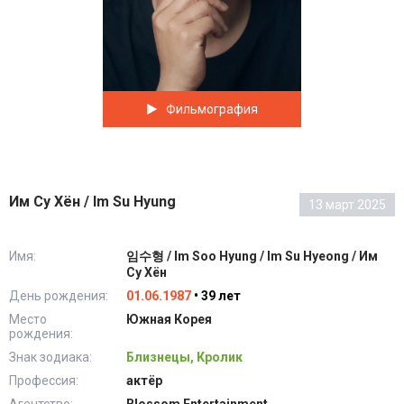
Фильмография
Им Су Хён / Im Su Hyung
13 март 2025
Имя:
임수형 / Im Soo Hyung / Im Su Hyeong / Им
Су Хён
День рождения:
01.06.1987
• 39 лет
Место
Южная Корея
рождения:
Знак зодиака:
Близнецы, Кролик
Профессия:
актёр
Агентство:
Blossom Entertainment