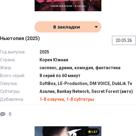
В закладки
Ньютопия (2025)
20.05.26
Год выпуска:
2025
Страна:
Корея Южная
Жанр:
саспенс, драма, комедия, фантастика
Всего серий:
8 серий по 60 минут
Озвучка:
SoftBox, LE-Production, DM VOICE, DubLik.Tv
Субтитры:
Азалия, Bankay Network, Secret Forest (авто)
Добавлена:
1-8 озвучка, 1-8 субтитры
8
+47