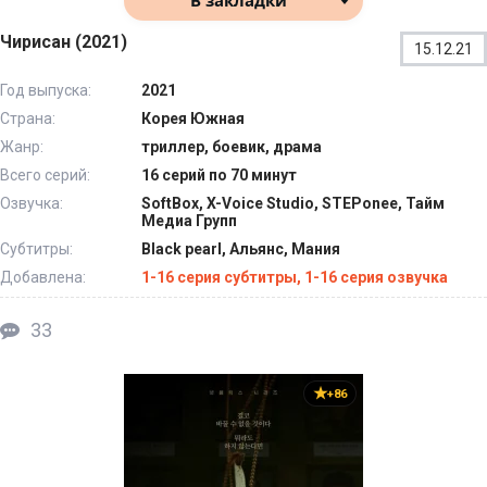
В закладки
Чирисан (2021)
15.12.21
Год выпуска:
2021
Страна:
Корея Южная
Жанр:
триллер, боевик, драма
Всего серий:
16 серий по 70 минут
Озвучка:
SoftBox, X-Voice Studio, STEPonee, Тайм
Медиа Групп
Субтитры:
Black pearl, Альянс, Мания
Добавлена:
1-16 серия субтитры, 1-16 серия озвучка
33
+86