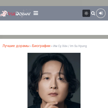
Лучшие дорамы
Биографии
»
» Им Су Хён / Im Su Hyung