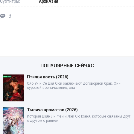
Субтитры:
АрхиАзия
3
ПОПУЛЯРНЫЕ СЕЙЧАС
Птичья кость (2026)
Сяо Уи и Се Цзя Сюй заключают договорной брак. Он -
суровый военачальник, она -
Тысяча ароматов (2026)
История Цзян Ли Фэй и Лэй Сю Юаня, которые связаны друг
с другом с ранней