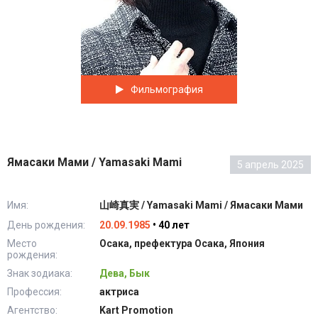
Фильмография
Ямасаки Мами / Yamasaki Mami
5 апрель 2025
Имя:
山崎真実 / Yamasaki Mami / Ямасаки Мами
День рождения:
20.09.1985
• 40 лет
Место
Осака, префектура Осака, Япония
рождения:
Знак зодиака:
Дева, Бык
Профессия:
актриса
Агентство:
Kart Promotion