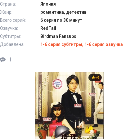
Страна:
Япония
Жанр:
романтика, детектив
Всего серий:
6 серия по 30 минут
Озвучка:
RedTail
Субтитры:
Birdman Fansubs
Добавлена:
1-6 серия субтитры, 1-6 серия озвучка
1
+9