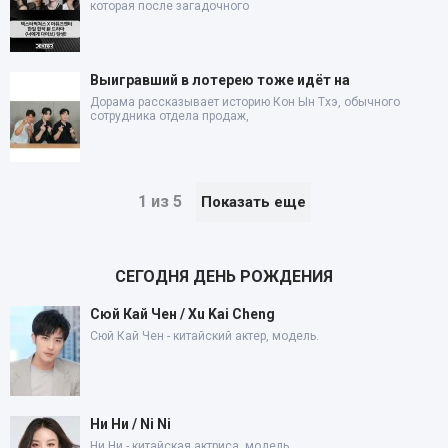
которая после загадочного
Выигравший в лотерею тоже идёт на
Дорама рассказывает историю Кон Ын Тхэ, обычного
сотрудника отдела продаж,
1 из 5
Показать еще
СЕГОДНЯ ДЕНЬ РОЖДЕНИЯ
Сюй Кай Чен / Xu Kai Cheng
Сюй Кай Чен - китайский актер, модель.
Ни Ни / Ni Ni
Ни Ни - китайская актриса, модель.