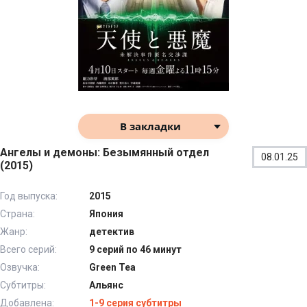
В закладки
Ангелы и демоны: Безымянный отдел
08.01.25
(2015)
Год выпуска:
2015
Страна:
Япония
Жанр:
детектив
Всего серий:
9 серий по 46 минут
Озвучка:
Green Tea
Субтитры:
Альянс
Добавлена:
1-9 серия субтитры