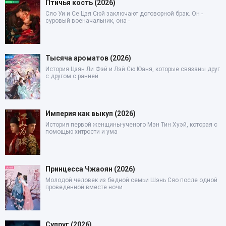
Птичья кость (2026)
Сяо Уи и Се Цзя Сюй заключают договорной брак. Он -
суровый военачальник, она -
Тысяча ароматов (2026)
История Цзян Ли Фэй и Лэй Сю Юаня, которые связаны друг
с другом с ранней
Империя как выкуп (2026)
История первой женщины-ученого Мэн Тин Хуэй, которая с
помощью хитрости и ума
Принцесса Чжаоян (2026)
Молодой человек из бедной семьи Шэнь Сяо после одной
проведенной вместе ночи
Супруг (2026)