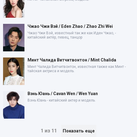
Чжао Чжи Вэй / Eden Zhao / Zhao Zhi Wei
Чжао Чжи Вэй, известный так же как Иден Чжао, -
китайский актёр, певец, танцор
Минт Чалида Витчитвонтон / Mint Chalida
Минт Чалида Витчитвонтон, известная также как Минт -
тайская актриса и модель.
Вэнь Юань / Cavan Wen / Wen Yuan
Вэнь Юань - китайский актер и модель.
1 из 11
Показать еще