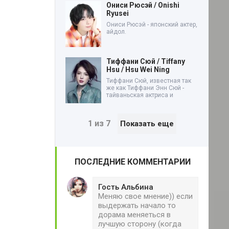
Ониси Рюсэй / Onishi
Ryusei
Ониси Рюсэй - японский актер,
айдол.
Тиффани Сюй / Tiffany
Hsu / Hsu Wei Ning
Тиффани Сюй, известная так
же как Тиффани Энн Сюй -
тайваньская актриса и
1 из 7
Показать еще
ПОСЛЕДНИЕ КОММЕНТАРИИ
Гость Альбина
Меняю свое мнение)) если
выдержать начало то
дорама меняеться в
лучшую сторону (когда