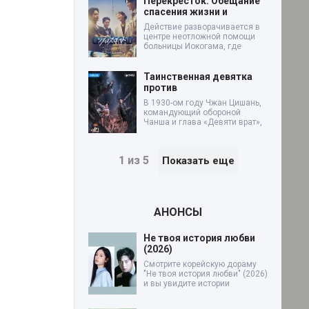
Перекресток: Обещание
спасения жизни и
Действие разворачивается в
центре неотложной помощи
больницы Иокогама, где
Таинственная девятка
против
В 1930-ом году Чжан Цишань,
командующий обороной
Чанша и глава «Девяти врат»,
1 из 5
Показать еще
АНОНСЫ
Не твоя история любви
(2026)
Смотрите корейскую дораму
"Не твоя история любви" (2026)
и вы увидите истории