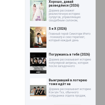
Хорошо, давай
разведёмся (2026)
Дорама расскажет
реалистичную историю
супругов, управляющих
свадебным салоном,
S и X (2026)
Главный герой Симотори Итито
- психиатр и секс-терапевт,
который каждый день
Погружаясь в тебя (2026)
Дорама рассказывает историю
популярной актрисы, которая
после загадочного
Выигравший в лотерею
тоже идёт на
Дорама рассказывает историю
Кон Ын Тхэ, обычного
сотрудника отдела продаж,