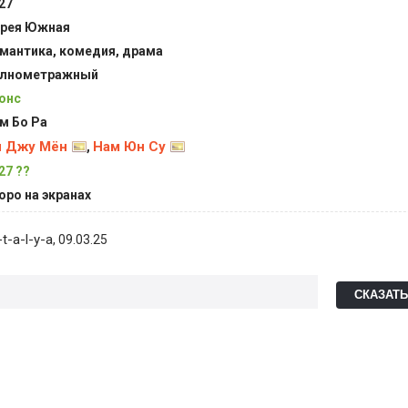
27
рея Южная
мантика, комедия, драма
лнометражный
онс
м Бо Ра
и Джу Мён
Нам Юн Су
,
27 ??
оро на экранах
t-a-l-y-a
, 09.03.25
СКАЗАТ