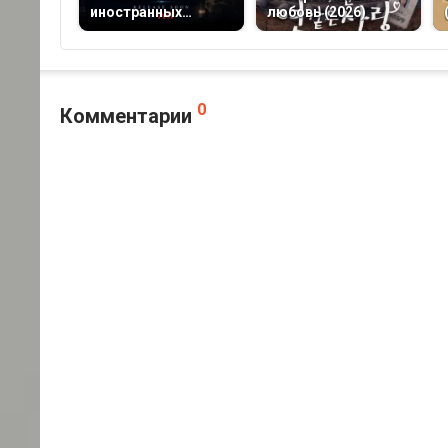
иностранных
любовь (2026)
монстров в Корее
(2027)
0
Комментарии