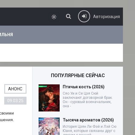
Авторизация
ИЛЬНЯ
ПОПУЛЯРНЫЕ СЕЙЧАС
Птичья кость (2026)
АНОНС
Сяо Уи и Се Цзя Сюй
заключают договорной брак.
09.03.25
Он - суровый военачальник,
она -
 своими
ошения.
Тысяча ароматов (2026)
История Цзян Ли Фэй и Лэй Сю
Юаня, которые связаны друг с