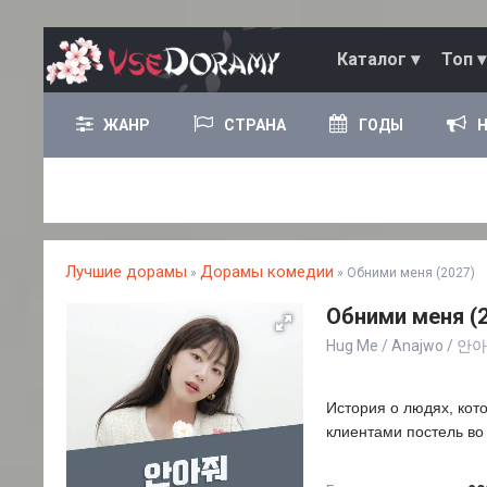
Каталог ▾
Топ ▾
ЖАНР
СТРАНА
ГОДЫ
Лучшие дорамы
Дорамы комедии
»
» Обними меня (2027)
Обними меня (2
Hug Me / Anajwo / 안
История о людях, ко
клиентами постель во