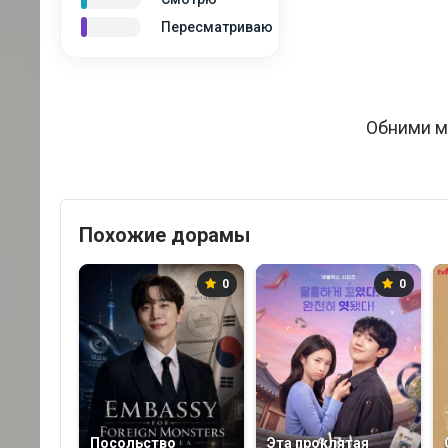
Пересматриваю
Обними м
Похожие дорамы
0
0
Посольство
Эта проклятая