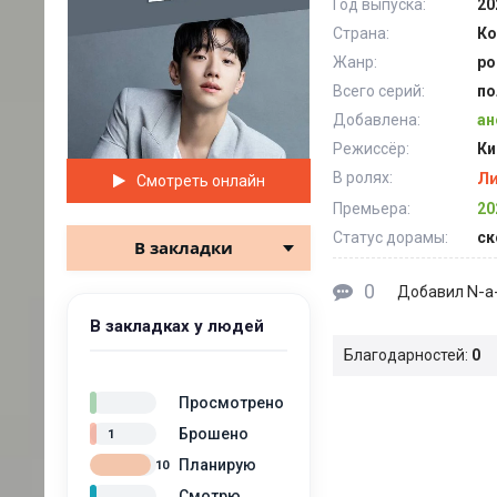
Год выпуска:
20
Страна:
Ко
Жанр:
ро
Всего серий:
по
Добавлена:
ан
Режиссёр:
Ки
В ролях:
Л
Смотреть онлайн
Премьера:
20
Статус дорамы:
ск
В закладки
0
N-a-
Добавил
В закладках у людей
Благодарностей:
0
Просмотрено
Брошено
1
Планирую
10
Смотрю