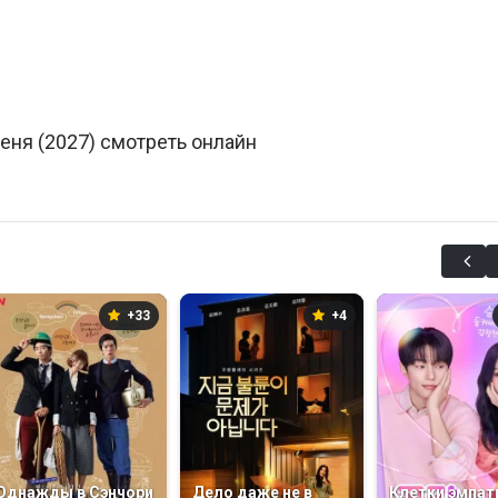
еня (2027) смотреть онлайн
+33
+4
Однажды в Сэнчори
Дело даже не в
Клетки эмпат