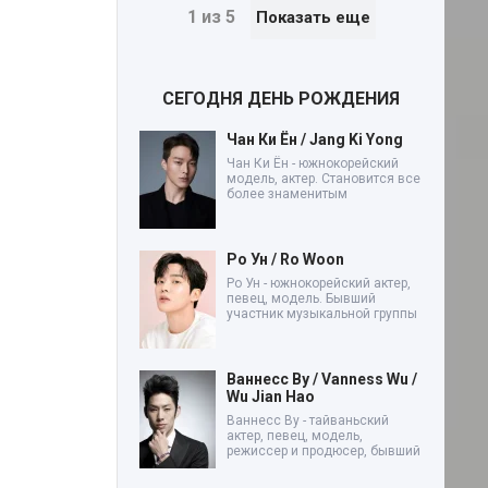
1 из 5
Показать еще
СЕГОДНЯ ДЕНЬ РОЖДЕНИЯ
Чан Ки Ён / Jang Ki Yong
Чан Ки Ён - южнокорейский
модель, актер. Становится все
более знаменитым
Ро Ун / Ro Woon
Ро Ун - южнокорейский актер,
певец, модель. Бывший
участник музыкальной группы
Ваннесс Ву / Vanness Wu /
Wu Jian Hao
Ваннесс Ву - тайваньский
актер, певец, модель,
режиссер и продюсер, бывший