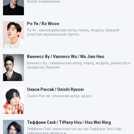
более знаменитым
Ро Ун / Ro Woon
Ро Ун - южнокорейский актер, певец, модель. Бывший
участник музыкальной группы
Ваннесс Ву / Vanness Wu / Wu Jian Hao
Ваннесс Ву - тайваньский актер, певец, модель, режиссер и
продюсер, бывший
Ониси Рюсэй / Onishi Ryusei
Ониси Рюсэй - японский актер, айдол.
Тиффани Сюй / Tiffany Hsu / Hsu Wei Ning
Тиффани Сюй, известная так же как Тиффани Энн Сюй -
тайваньская актриса и