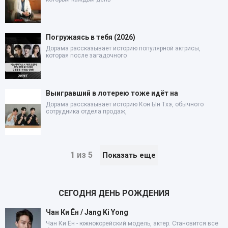
Погружаясь в тебя (2026)
Дорама рассказывает историю популярной актрисы,
которая после загадочного
Выигравший в лотерею тоже идёт на
Дорама рассказывает историю Кон Ын Тхэ, обычного
сотрудника отдела продаж,
1 из 5
Показать еще
СЕГОДНЯ ДЕНЬ РОЖДЕНИЯ
Чан Ки Ён / Jang Ki Yong
Чан Ки Ён - южнокорейский модель, актер. Становится все