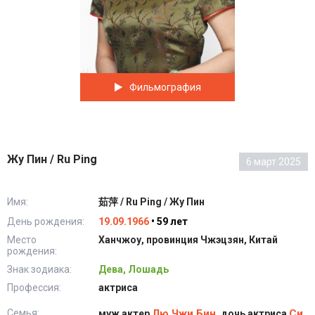
Фильмография
Жу Пин / Ru Ping
6 март 2025
Имя:
茹萍 / Ru Ping / Жу Пин
День рождения:
19.09.1966
• 59 лет
Место
Ханчжоу, провинция Чжэцзян, Китай
рождения:
Знак зодиака:
Дева, Лошадь
Профессия:
актриса
Семья:
Лю Чжи Бин
Си
муж актер
, дочь актриса