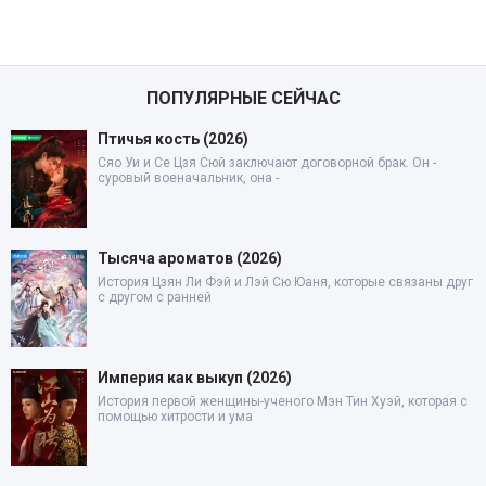
ПОПУЛЯРНЫЕ СЕЙЧАС
Птичья кость (2026)
Сяо Уи и Се Цзя Сюй заключают договорной брак. Он -
суровый военачальник, она -
Тысяча ароматов (2026)
История Цзян Ли Фэй и Лэй Сю Юаня, которые связаны друг
с другом с ранней
Империя как выкуп (2026)
История первой женщины-ученого Мэн Тин Хуэй, которая с
помощью хитрости и ума