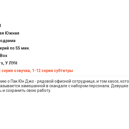
3
ея Южная
одрама
ерий по 55 мин.
tBox
rs, У ЛУН
2 серия озвучка, 1-12 серия субтитры
ию о Пак Юн Джо - рядовой офисной сотруднице, и том хаосе, кот
оказывается замешанной в скандале с набором персонала. Девушке
 и сохранить свою работу.