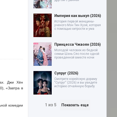
другом с ранней
Империя как выкуп (2026)
История первой женщины-
ученого Мэн Тин Хуэй, которая
с помощью хитрости и ума
Принцесса Чжаоян (2026)
Молодой человек из бедной
семьи Шэнь Сяо после одной
проведенной вместе ночи
Супруг (2026)
Смотрите корейскую дораму
тах. Джи Хён
"Супруг" (2026) и вы увидите
историю отчаянную борьбу
), «Завтра в
1 из 5
Показать еще
ьной комедии