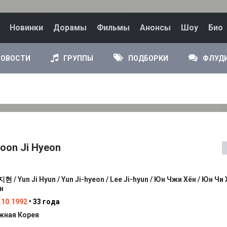
Новинки
Дорамы
Фильмы
Анонсы
Шоу
Био
НОВОСТИ
ГРУППЫ
ПОДБОРКИ
ФЛУД
oon Ji Hyeon
현 / Yun Ji Hyun / Yun Ji-hyeon / Lee Ji-hyun / Юн Чжи Хён / Юн Чи
н
.10.1992
• 33 года
ная Корея