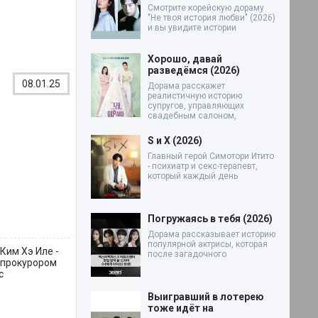
Смотрите корейскую дораму
"Не твоя история любви" (2026)
и вы увидите истории
Хорошо, давай
разведёмся (2026)
08.01.25
Дорама расскажет
реалистичную историю
супругов, управляющих
свадебным салоном,
S и X (2026)
Главный герой Симотори Итито
- психиатр и секс-терапевт,
который каждый день
Погружаясь в тебя (2026)
Дорама рассказывает историю
популярной актрисы, которая
Ким Хэ Иле -
после загадочного
 прокурором
с
Выигравший в лотерею
тоже идёт на