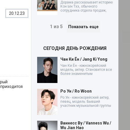
Дорама рассказывает историю
Кон Ын Тхэ, обычного
сотрудника отдела продаж,
20.12.23
1 из 5
Показать еще
СЕГОДНЯ ДЕНЬ РОЖДЕНИЯ
Чан Ки Ён / Jang Ki Yong
Чан Ки Ён - южнокорейский
модель, актер. Становится все
более знаменитым
орый
 приходится
Ро Ун / Ro Woon
Ро Ун - южнокорейский актер,
певец, модель. Бывший
участник музыкальной группы
Ваннесс Ву / Vanness Wu /
Wu Jian Hao