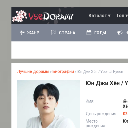
Каталог ▾
Топ ▾
ЖАНР
СТРАНА
ГОДЫ
Лучшие дорамы
Биографии
»
» Юн Джи Хён / Yoon Ji Hyeon
Юн Джи Хён / Y
Имя:
윤지
Хё
День рождения:
02
Место
Юж
рождения: