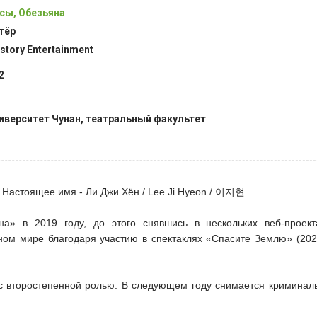
сы, Обезьяна
тёр
lstory Entertainment
2
иверситет Чунан, театральный факультет
 Настоящее имя - Ли Джи Хён / Lee Ji Hyeon / 이지현.
а» в 2019 году, до этого снявшись в нескольких веб-проек
ном мире благодаря участию в спектаклях «Спасите Землю» (2020
 с второстепенной ролью. В следующем году снимается криминал