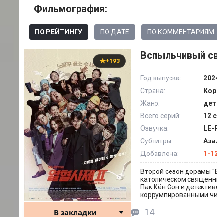
Фильмография:
ПО РЕЙТИНГУ
ПО ДАТЕ
ПО КОММЕНТАРИЯМ
Вспыльчивый св
+193
Год выпуска:
202
Страна:
Кор
Жанр:
дет
Всего серий:
12 
Озвучка:
LE-
Субтитры:
Азал
Добавлена:
1-1
Второй сезон дорамы "В
католическом священни
Пак Кён Сон и детектив
коррумпированными чи
14
В закладки