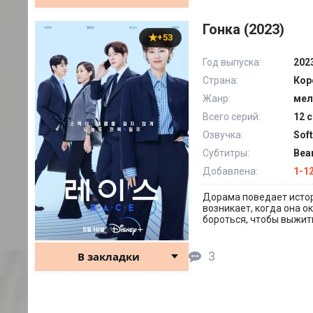
Гонка (2023)
+53
Год выпуска:
202
Страна:
Кор
Жанр:
мел
Всего серий:
12 с
Озвучка:
Sof
Субтитры:
Bea
Добавлена:
1-1
Дорама поведает истор
возникает, когда она 
бороться, чтобы выжить
3
В закладки