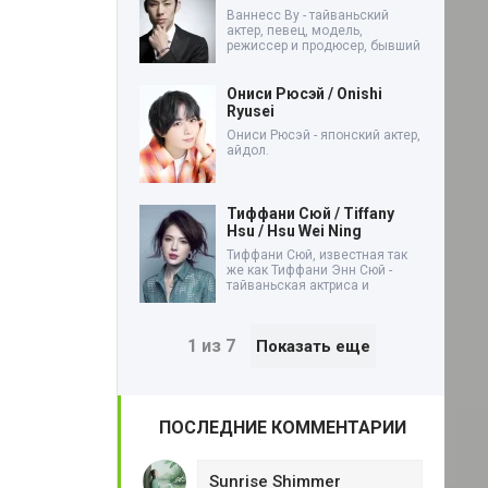
Ваннесс Ву - тайваньский
актер, певец, модель,
режиссер и продюсер, бывший
Ониси Рюсэй / Onishi
Ryusei
Ониси Рюсэй - японский актер,
айдол.
Тиффани Сюй / Tiffany
Hsu / Hsu Wei Ning
Тиффани Сюй, известная так
же как Тиффани Энн Сюй -
тайваньская актриса и
1 из 7
Показать еще
ПОСЛЕДНИЕ КОММЕНТАРИИ
Sunrise Shimmer