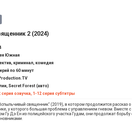
ященник 2 (2024)
4
ея Южная
ектив, криминал, комедия
серий по 60 минут
Production.TV
ии, Secret Forest (авто)
2 серия озвучка, 1-12 серия субтитры
спыльчивый священник" (2019), в котором продолжится рассказ о 
ке, у которого большая проблема с управлением гневом. Вместе с
ом Гу Дэ Ён из полицейского участка Гудам, они продолжат борьбу 
новниками.