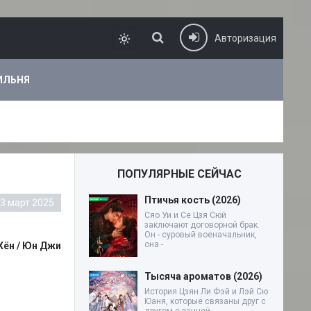
Авторизация
ИЛЬНЯ
ПОПУЛЯРНЫЕ СЕЙЧАС
Птичья кость (2026)
3 март 2025
Сяо Уи и Се Цзя Сюй
заключают договорной брак.
Он - суровый военачальник,
она -
 Хён / Юн Джи
Тысяча ароматов (2026)
История Цзян Ли Фэй и Лэй Сю
Юаня, которые связаны друг с