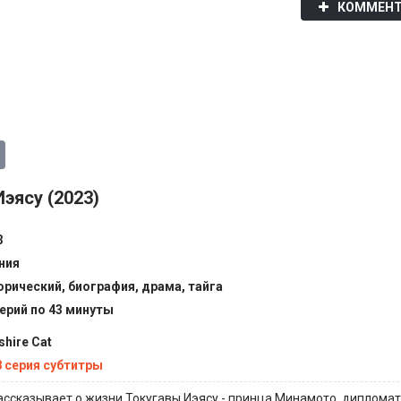
КОММЕНТ
эясу (2023)
3
ния
орический, биография, драма, тайга
серий по 43 минуты
shire Cat
8 серия субтитры
ассказывает о жизни Токугавы Иэясу - принца Минамото, дипломат