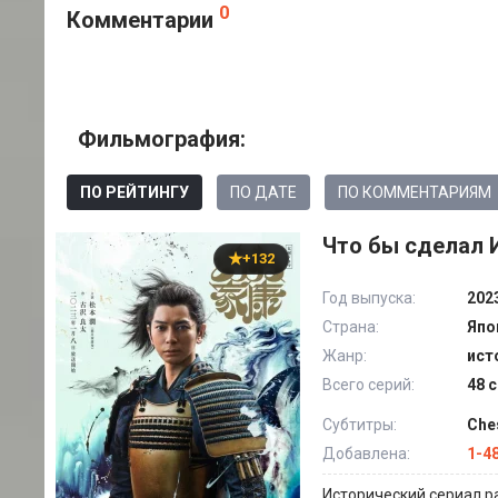
0
Комментарии
Фильмография:
ПО РЕЙТИНГУ
ПО ДАТЕ
ПО КОММЕНТАРИЯМ
Что бы сделал И
+132
Год выпуска:
202
Страна:
Япо
Жанр:
ист
Всего серий:
48 
Субтитры:
Che
Добавлена:
1-4
Исторический сериал р