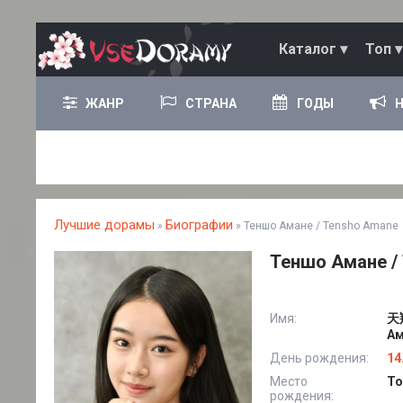
Каталог ▾
Топ ▾
ЖАНР
СТРАНА
ГОДЫ
Лучшие дорамы
Биографии
»
» Теншо Амане / Tensho Amane
Теншо Амане /
Имя:
天翔
Ам
День рождения:
14
Место
То
рождения: