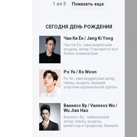
1 из 5
Показать еще
СЕГОДНЯ ДЕНЬ РОЖДЕНИЯ
Чан Ки Ён / Jang Ki Yong
Чан Ки Ён - южнокорейский
модель, актер. Становится все
более знаменитым
Ро Ун / Ro Woon
Ро Ун - южнокорейский актер,
певец, модель. Бывший
участник музыкальной группы
Ваннесс Ву / Vanness Wu /
Wu Jian Hao
Ваннесс Ву - тайваньский
актер, певец, модель,
режиссер и продюсер, бывший