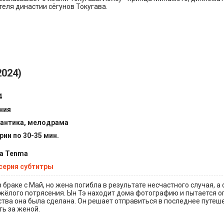
еля династии сёгунов Токугава.
2024)
4
ния
антика, мелодрама
рии по 30-35 мин.
ra Tenma
 серия субтитры
в браке с Май, но жена погибла в результате несчастного случая, а
яжёлого потрясения. Ын Тэ находит дома фотографию и пытается о
ства она была сделана. Он решает отправиться в последнее путеш
ь за женой.