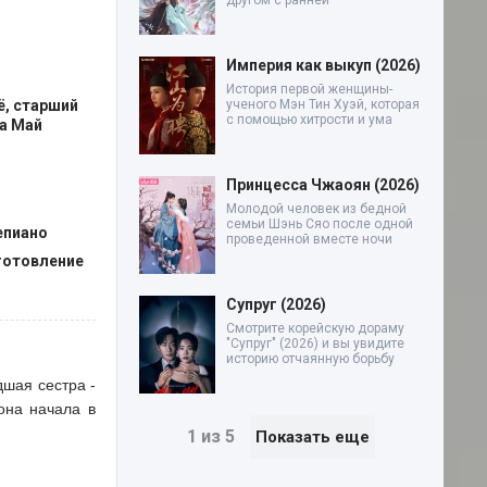
другом с ранней
Империя как выкуп (2026)
История первой женщины-
сё, старший
ученого Мэн Тин Хуэй, которая
с помощью хитрости и ума
са Май
Принцесса Чжаоян (2026)
Молодой человек из бедной
семьи Шэнь Сяо после одной
епиано
проведенной вместе ночи
зготовление
Супруг (2026)
Смотрите корейскую дораму
"Супруг" (2026) и вы увидите
историю отчаянную борьбу
дшая сестра -
она начала в
1 из 5
Показать еще