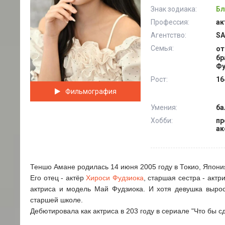
Знак зодиака:
Бл
Профессия:
ак
Агентство:
SA
Семья:
от
бр
Фу
Рост:
16
Фильмография
Умения:
ба
Хобби:
пр
ак
Теншо Амане родилась 14 июня 2005 году в Токио, Япони
Его отец - актёр
Хироси Фудзиока
, старшая сестра - актр
актриса и модель Май Фудзиока. И хотя девушка вырос
старшей школе.
Дебютировала как актриса в 203 году в сериале "Что бы с