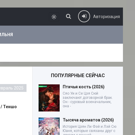
Авторизация
ИЛЬНЯ
ПОПУЛЯРНЫЕ СЕЙЧАС
Птичья кость (2026)
евраль 2025
Сяо Уи и Се Цзя Сюй
заключают договорной брак.
Он - суровый военачальник,
она -
/ Теншо
Тысяча ароматов (2026)
История Цзян Ли Фэй и Лэй Сю
Юаня, которые связаны друг с