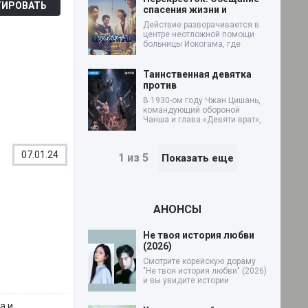
ИРОВАТЬ
спасения жизни и
Действие разворачивается в
центре неотложной помощи
больницы Иокогама, где
Таинственная девятка
против
В 1930-ом году Чжан Цишань,
командующий обороной
Чанша и глава «Девяти врат»,
07.01.24
1 из 5
Показать еще
АНОНСЫ
Не твоя история любви
(2026)
Смотрите корейскую дораму
"Не твоя история любви" (2026)
и вы увидите истории
а и