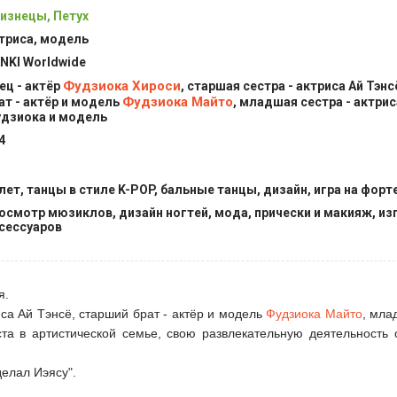
изнецы, Петух
триса, модель
NKI Worldwide
Фудзиока Хироси
ец - актёр
, старшая сестра - актриса Ай Тэн
Фудзиока Майто
ат - актёр и модель
, младшая сестра - актри
дзиока и модель
4
лет, танцы в стиле K-POP, бальные танцы, дизайн, игра на форт
осмотр мюзиклов, дизайн ногтей, мода, прически и макияж, и
сессуаров
я.
иса Ай Тэнсё, старший брат - актёр и модель
Фудзиока Майто
, мла
та в артистической семье, свою развлекательную деятельность 
делал Иэясу".