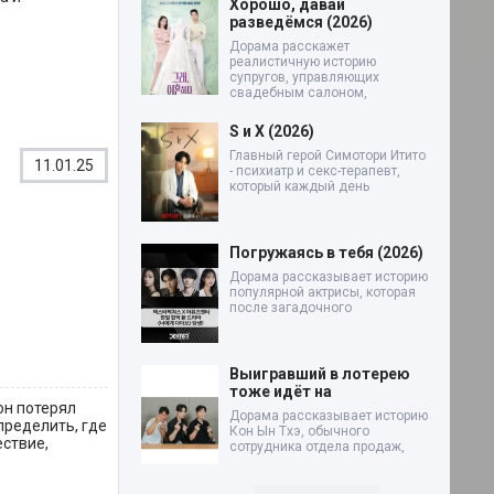
Хорошо, давай
разведёмся (2026)
Дорама расскажет
реалистичную историю
супругов, управляющих
свадебным салоном,
S и X (2026)
Главный герой Симотори Итито
11.01.25
- психиатр и секс-терапевт,
который каждый день
Погружаясь в тебя (2026)
Дорама рассказывает историю
популярной актрисы, которая
после загадочного
Выигравший в лотерею
тоже идёт на
 он потерял
Дорама рассказывает историю
пределить, где
Кон Ын Тхэ, обычного
ествие,
сотрудника отдела продаж,