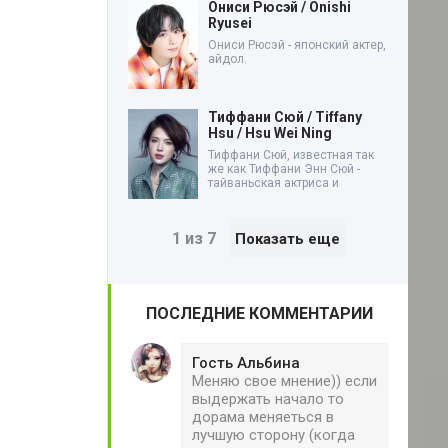
Ониси Рюсэй / Onishi
Ryusei
Ониси Рюсэй - японский актер,
айдол.
Тиффани Сюй / Tiffany
Hsu / Hsu Wei Ning
Тиффани Сюй, известная так
же как Тиффани Энн Сюй -
тайваньская актриса и
1 из 7
Показать еще
ПОСЛЕДНИЕ КОММЕНТАРИИ
Гость Альбина
Меняю свое мнение)) если
выдержать начало то
дорама меняеться в
лучшую сторону (когда