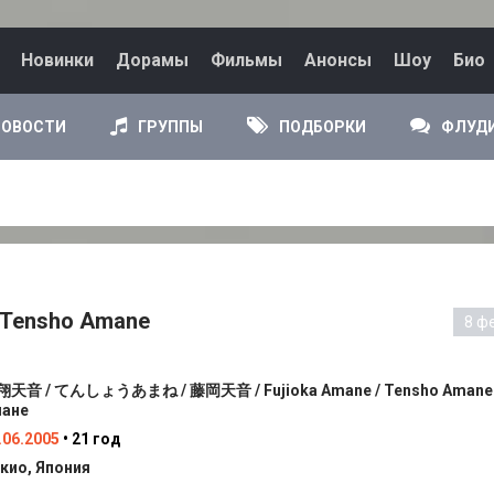
Новинки
Дорамы
Фильмы
Анонсы
Шоу
Био
НОВОСТИ
ГРУППЫ
ПОДБОРКИ
ФЛУД
 Tensho Amane
8 ф
天音 / てんしょうあまね / 藤岡天音 / Fujioka Amane / Tensho Amane 
ане
.06.2005
• 21 год
кио, Япония