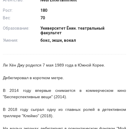
Агентство:
Neul Entertainment
Рост:
180
Вес:
70
Образование:
Университет Ёнин. театральный
факультет
Умения:
бокс, экшн, вокал
Ли Хён Джу родился 7 мая 1989 года в Южной Корее.
Дебютировал в коротком метре.
В 2014 году впервые снимается в коммерческом кино
"Бесперспективные вещи" (2014).
В 2018 году сыграл одну из главных ролей в детективном
триллере "Клеймо" (2018).
На малых экранах дебютирует в романтическом фэнтези "Мой