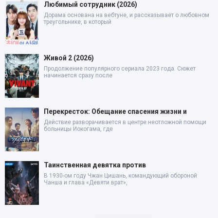
Любимый сотрудник (2026)
Дорама основана на вебтуне, и рассказывает о любовном
треугольнике, в который
Живой 2 (2026)
Продолжение популярного сериала 2023 года. Сюжет
начинается сразу после
Перекресток: Обещание спасения жизни и
Действие разворачивается в центре неотложной помощи
больницы Иокогама, где
Таинственная девятка против
В 1930-ом году Чжан Цишань, командующий обороной
Чанша и глава «Девяти врат»,