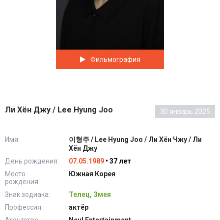
Фильмография
Ли Хён Джу / Lee Hyung Joo
30 январь 2025
Имя:
이형주 / Lee Hyung Joo / Ли Хён Чжу / Ли
Хён Джу
День рождения:
07.05.1989
• 37 лет
Место
Южная Корея
рождения:
Знак зодиака:
Телец, Змея
Профессия:
актёр