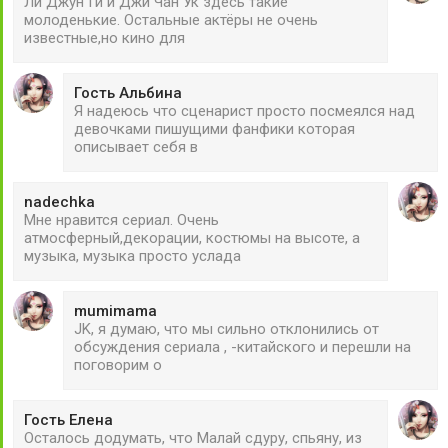
Ли Джун Ги и Джи Чан Ук здесь такие
молоденькие. Остальные актёры не очень
известные,но кино для
Гость Альбина
Я надеюсь что сценарист просто посмеялся над
девочками пишущими фанфики которая
описывает себя в
nadechka
Мне нравится сериал. Очень
атмосферный,декорации, костюмы на высоте, а
музыка, музыка просто услада
mumimama
JK, я думаю, что мы сильно отклонились от
обсуждения сериала , -китайского и перешли на
поговорим о
Гость Елена
Осталось додумать, что Малай сдуру, спьяну, из