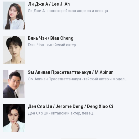
Ли Джи А / Lee Ji Ah
Ли Джи А - южнокорейская актриса и певица.
Бянь Чэн / Bian Cheng
Бянь Чэн - китайский актер.
Эм Апинан Прасетваттанакун / M Apinun
Эм Апинан Прасетваттанакун - тайский актер и модель.
Дэн Сяо Ци / Jerome Deng / Deng Xiao Ci
Дэн Сяо Ци - китайский актер, певец.