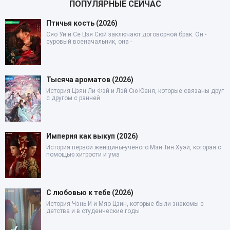
ПОПУЛЯРНЫЕ СЕЙЧАС
Птичья кость (2026)
Сяо Уи и Се Цзя Сюй заключают договорной брак. Он -
суровый военачальник, она -
Тысяча ароматов (2026)
История Цзян Ли Фэй и Лэй Сю Юаня, которые связаны друг
с другом с ранней
Империя как выкуп (2026)
История первой женщины-ученого Мэн Тин Хуэй, которая с
помощью хитрости и ума
С любовью к тебе (2026)
История Чэнь И и Мяо Цзин, которые были знакомы с
детства и в студенческие годы