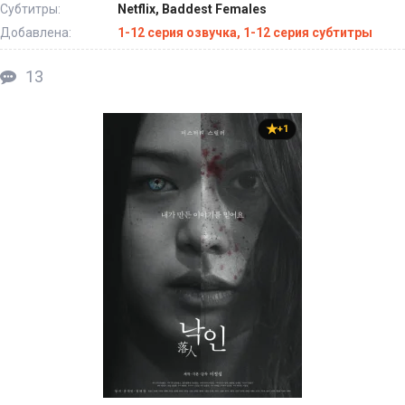
Субтитры:
Netflix, Baddest Females
Добавлена:
1-12 серия озвучка, 1-12 серия субтитры
13
+1