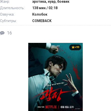
Жанр:
эротика, нуар, боевик
Длительность:
138 мин./ 02:18
Озвучка:
Колобок
Субтитры:
COMEBACK
16
+99