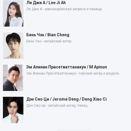
Ли Джи А / Lee Ji Ah
Ли Джи А - южнокорейская актриса и певица.
Бянь Чэн / Bian Cheng
Бянь Чэн - китайский актер.
Эм Апинан Прасетваттанакун / M Apinun
Эм Апинан Прасетваттанакун - тайский актер и модель.
Дэн Сяо Ци / Jerome Deng / Deng Xiao Ci
Дэн Сяо Ци - китайский актер, певец.