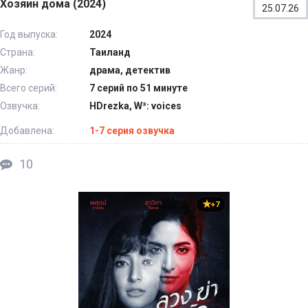
Хозяин дома (2024)
25.07.26
Год выпуска:
2024
Страна:
Таиланд
Жанр:
драма, детектив
Всего серий:
7 серий по 51 минуте
Озвучка:
HDrezka, W³: voices
Добавлена:
1-7 серия озвучка
10
+7