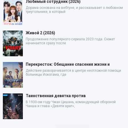
Любимый сотрудник (2026)
Дорама основана на вебтуне, и рассказывает о любовном
треугольнике, в который
Живой 2 (2026)
Продолжение популярного сериала 2023 года. Сюжет
начинается сразу после
Перекресток: Обещание спасения жизни и
Действие разворачивается в центре неотложной помощи
больницы Иокогама, где
Таинственная девятка против
В 1930-ом году Чжан Цишань, командующий обороной
Чанша и глава «Девяти врат»,