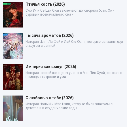
Птичья кость (2026)
Сяо Уи и Се Цзя Сюй заключают договорной брак. Он -
суровый военачальник, она -
Тысяча ароматов (2026)
История Цзян Ли Фэй и Лэй Сю Юаня, которые связаны друг
с другом с ранней
Империя как выкуп (2026)
История первой женщины-ученого Мэн Тин Хуэй, которая с
помощью хитрости и ума
С любовью к тебе (2026)
История Чэнь И и Мяо Цзин, которые были знакомы с
детства и в студенческие годы