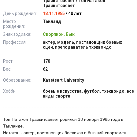
Трайкитсаявет / Топ Натакон
Трайкитсаявет
День рождения:
18.11.1985
• 40 лет
Место
Таиланд
рождения:
Знак зодиака:
Скорпион, Бык
Профессия:
актер, модель, постановщик боевых
сцен, преподаватель тхэквондо
Рост:
178
Вес:
62
Образование:
Kasetsart University
Хобби:
боевые искусства, футбол, тхэквондо, все
виды спорта
Топ Натакон Трайкитсаявет родился 18 ноября 1985 года в
Таиланде.
Натакон - актер, постановщик боевиков и бывший спортсмен