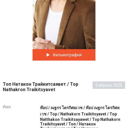
Фильмография
Топ Натакон Трайкитсаявет / Top
5 апрель 2025
Nathakron Traikitsyavet
Имя:
ท๊อป / ณฐกร ไตรกิศยเวช / ท๊อป ณฐกร ไตรกิศย
เวช / Top / Nathakorn Traikitsyavet / Top
Natthakon Traikitsayawet / Top Nathakorn
Traikitsyavet / Топ / Натакон