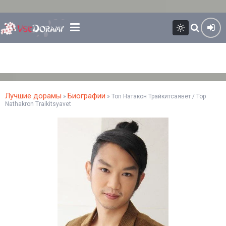
Лучшие дорамы
Биографии
»
» Топ Натакон Трайкитсаявет / Top
Nathakron Traikitsyavet