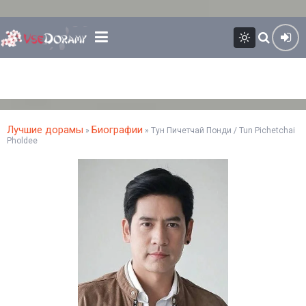
Лучшие дорамы
Биографии
»
» Тун Пичетчай Понди / Tun Pichetchai
Pholdee