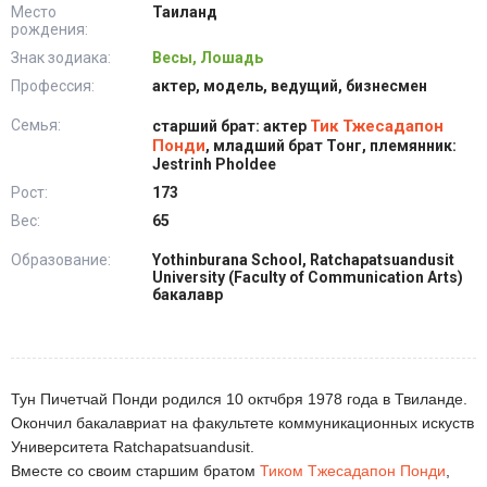
Место
Таиланд
рождения:
Знак зодиака:
Весы, Лошадь
Профессия:
актер, модель, ведущий, бизнесмен
Семья:
Тик Тжесадапон
старший брат: актер
Понди
, младший брат Тонг, племянник:
Jestrinh Pholdee
Рост:
173
Вес:
65
Образование:
Yothinburana School, Ratchapatsuandusit
University (Faculty of Communication Arts)
бакалавр
Тун Пичетчай Понди родился 10 октчбря 1978 года в Твиланде.
Окончил бакалавриат на факультете коммуникационных искуств
Университета Ratchapatsuandusit.
Вместе со своим старшим братом
Тиком Тжесадапон Понди
,