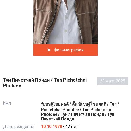
Фильмография
Тун Пичетчай Понди / Tun Pichetchai
29 март 2025
Pholdee
Имя:
พิเชษฐ์ไชย ผลดี / ตั้น พิเชษฐ์ไชย ผลดี / Tun /
Pichetchai Pholdee / Tun Pichetchai
Pholdee / Тун / Пичетчай Понди / Тун
Пичетчай Понди
День рождения:
10.10.1978
• 47 лет