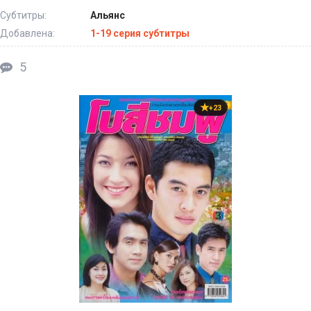
Субтитры:
Альянс
Добавлена:
1-19 серия субтитры
5
+23