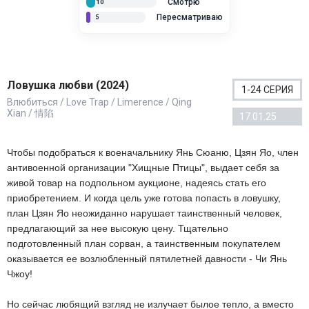
Смотрю
10
Пересматриваю
5
Ловушка любви (2024)
1-24 СЕРИЯ
Влюбиться / Love Trap / Limerence / Qing
Xian / 情陷
17.01.25
Чтобы подобраться к военачальнику Янь Сюаню, Цзян Яо, член
антивоенной организации "Хищные Птицы", выдает себя за
живой товар на подпольном аукционе, надеясь стать его
приобретением. И когда цель уже готова попасть в ловушку,
план Цзян Яо неожиданно нарушает таинственный человек,
предлагающий за нее высокую цену. Тщательно
подготовленный план сорван, а таинственным покупателем
оказывается ее возлюбленный пятилетней давности - Чи Янь
Чжоу!
Но сейчас любящий взгляд не излучает былое тепло, а вместо