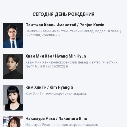
СЕГОДНЯ ДЕНЬ РОЖДЕНИЯ
Пантжан Кавин Иманотай / Panjan Kawin
Пантжан Кавин Иманотай - тайский актер, модель и певец.
Высокий, красивый и
Хван Мин Хён / Hwang Min Hyun
Хван Мин Хён - южнокорейский певец и актёр. Участник
групп Nu'est (2012-2022) и
Ким Хян Ги / Kim Hyang Gi
Ким Хян Ги - южнокорейская актриса.
Накамура Рихо / Nakamura Riho
Накамура Рихо - японская актриса и модель.