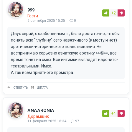
999
+2
Гости
9 сентября 2025 15:25
0
Двух серий, с озабоченным гг, было достаточно,, чтобы
понять всю "глубину" сего навязчивого (к месту и нет)
эротически-исторического повествования. Не
воспринимаю серьезно азиатскую еротику 👀😜👀, все
время тянет на смех. Все интимки выглядят нарочито-
театральными. Имхо.
А так всем приятного промотра.
ОТВЕТИТЬ
ЦИТАТА
ANAARONIA
+4
Дорамщик
11 февраля 2025 18:34
97