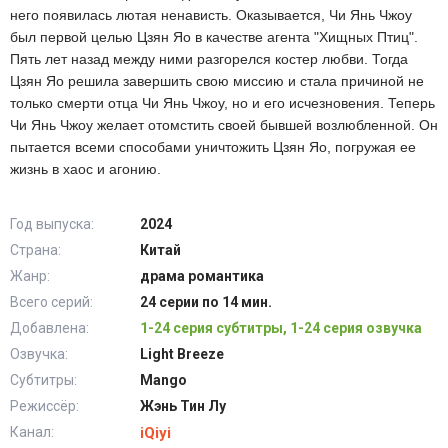
него появилась лютая ненависть. Оказывается, Чи Янь Чжоу
был первой целью Цзян Яо в качестве агента "Хищных Птиц".
Пять лет назад между ними разгорелся костер любви. Тогда
Цзян Яо решила завершить свою миссию и стала причиной не
только смерти отца Чи Янь Чжоу, но и его исчезновения. Теперь
Чи Янь Чжоу желает отомстить своей бывшей возлюбленной. Он
пытается всеми способами уничтожить Цзян Яо, погружая ее
жизнь в хаос и агонию.
Год выпуска:
2024
Страна:
Китай
Жанр:
драма романтика
Всего серий:
24 серии по 14 мин.
Добавлена:
1-24 серия субтитры, 1-24 серия озвучка
Озвучка:
Light Breeze
Субтитры:
Mango
Режиссёр:
Жэнь Тин Лу
Канал:
iQiyi