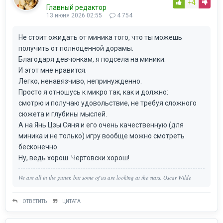
+4
Главный редактор
13 июня 2026 02:55
4 754
Не стоит ожидать от миника того, что ты можешь
получить от полноценной дорамы.
Благодаря девчонкам, я подсела на миники.
И этот мне нравится.
Легко, ненавязчиво, непринужденно.
Просто я отношусь к микро так, как и должно:
смотрю и получаю удовольствие, не требуя сложного
сюжета и глубины мыслей.
А на Янь Цзы Сяня и его очень качественную (для
миника и не только) игру вообще можно смотреть
бесконечно.
Ну, ведь хорош. Чертовски хорош!
We are all in the gutter, but some of us are looking at the stars. Oscar Wilde
ОТВЕТИТЬ
ЦИТАТА