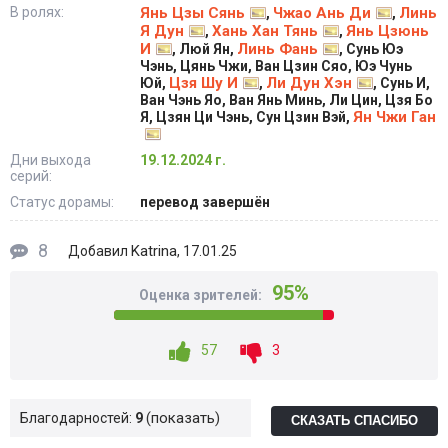
В ролях:
Янь Цзы Сянь
Чжао Ань Ди
Линь
,
,
Я Дун
Хань Хан Тянь
Янь Цзюнь
,
,
И
Линь Фань
, Люй Ян,
, Сунь Юэ
Чэнь, Цянь Чжи, Ван Цзин Сяо, Юэ Чунь
Цзя Шу И
Ли Дун Хэн
Юй,
,
, Сунь И,
Ван Чэнь Яо, Ван Янь Минь, Ли Цин, Цзя Бо
Ян Чжи Ган
Я, Цзян Ци Чэнь, Сун Цзин Вэй,
Дни выхода
19.12.2024 г.
серий:
Статус дорамы:
перевод завершён
8
Katrina
Добавил
, 17.01.25
95%
Оценка зрителей:
57
3
показать
Благодарностей:
9
СКАЗАТЬ СПАСИБО