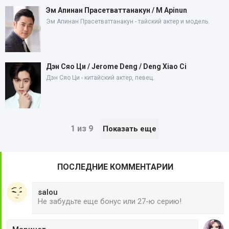
Эм Апинан Прасетваттанакун / M Apinun
Эм Апинан Прасетваттанакун - тайский актер и модель.
Дэн Сяо Ци / Jerome Deng / Deng Xiao Ci
Дэн Сяо Ци - китайский актер, певец.
1 из 9
Показать еще
ПОСЛЕДНИЕ КОММЕНТАРИИ
salou
Не забудьте еще бонус или 27-ю серию!