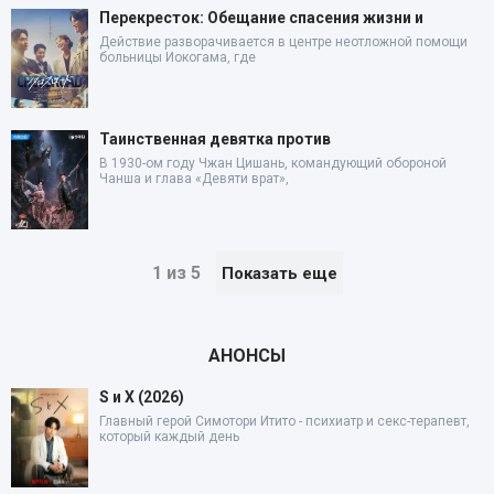
Перекресток: Обещание спасения жизни и
Действие разворачивается в центре неотложной помощи
больницы Иокогама, где
Таинственная девятка против
В 1930-ом году Чжан Цишань, командующий обороной
Чанша и глава «Девяти врат»,
1 из 5
Показать еще
АНОНСЫ
S и X (2026)
Главный герой Симотори Итито - психиатр и секс-терапевт,
который каждый день