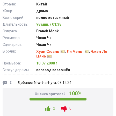
Страна:
Китай
Жанр:
драма
Всего серий:
полнометражный
Длительность:
98 мин. / 01:38
Озвучка:
Franek Monk
Режиссёр:
Чжан Чи
Сценарист:
Чжан Чи
В ролях:
Хуан Сюань
Ли Чэнь
Чжэн Ло
,
,
Цянь
Премьера:
10.07.2008 г.
Статус дорамы:
перевод завершён
0
N-a-t-a-l-y-a
Добавил
, 03.12.24
100%
Оценка зрителей:
2
0