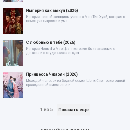
Империя как выкуп (2026)
История первой женщины-ученого Мэн Тин Хуэй, которая с
помощью хитрости и ума
С любовью к тебе (2026)
История Чэнь И и Мяо Цзин, которые были знакомы с
детства и в студенческие годы
Принцесса Чжаоян (2026)
Молодой человек из бедной семьи Шэнь Сяо после одной
проведенной вместе ночи
1 из 5
Показать еще