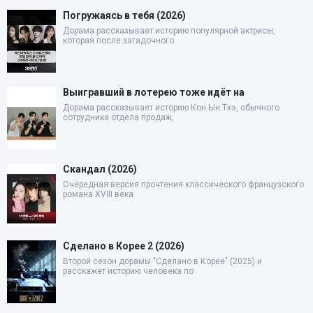
Погружаясь в тебя (2026)
Дорама рассказывает историю популярной актрисы,
которая после загадочного
Выигравший в лотерею тоже идёт на
Дорама рассказывает историю Кон Ын Тхэ, обычного
сотрудника отдела продаж,
Скандал (2026)
Очередная версия прочтения классического французского
романа XVIII века
Сделано в Корее 2 (2026)
Второй сезон дорамы "Сделано в Корее" (2025) и
расскажет историю человека по