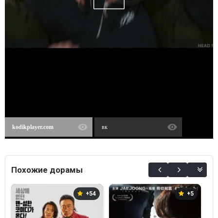
kodikplayer.com
вк
Похожие дорамы
+54
+5