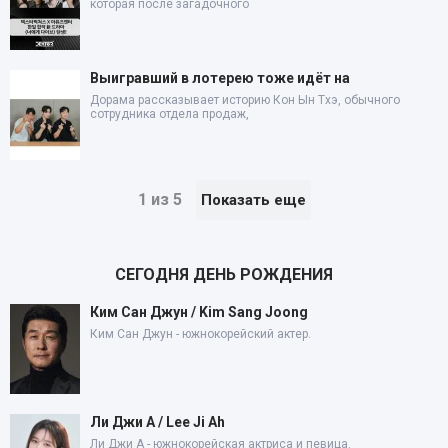
которая после загадочного
Выигравший в лотерею тоже идёт на
Дорама рассказывает историю Кон Ын Тхэ, обычного
сотрудника отдела продаж,
1 из 5
Показать еще
СЕГОДНЯ ДЕНЬ РОЖДЕНИЯ
Ким Сан Джун / Kim Sang Joong
Ким Сан Джун - южнокорейский актер.
Ли Джи А / Lee Ji Ah
Ли Джи А - южнокорейская актриса и певица.