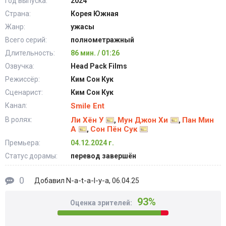
Год выпуска:
2024
Страна:
Корея Южная
Жанр:
ужасы
Всего серий:
полнометражный
Длительность:
86 мин. / 01:26
Озвучка:
Head Pack Films
Режиссёр:
Ким Сон Кук
Сценарист:
Ким Сон Кук
Канал:
Smile Ent
В ролях:
Ли Хён У
Мун Джон Хи
Пан Мин
,
,
А
Сон Пён Сук
,
Премьера:
04.12.2024 г.
Статус дорамы:
перевод завершён
0
N-a-t-a-l-y-a
Добавил
, 06.04.25
93%
Оценка зрителей: