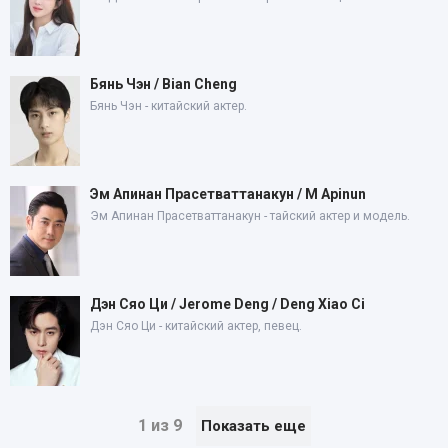
Бянь Чэн / Bian Cheng
Бянь Чэн - китайский актер.
Эм Апинан Прасетваттанакун / M Apinun
Эм Апинан Прасетваттанакун - тайский актер и модель.
Дэн Сяо Ци / Jerome Deng / Deng Xiao Ci
Дэн Сяо Ци - китайский актер, певец.
1 из 9
Показать еще