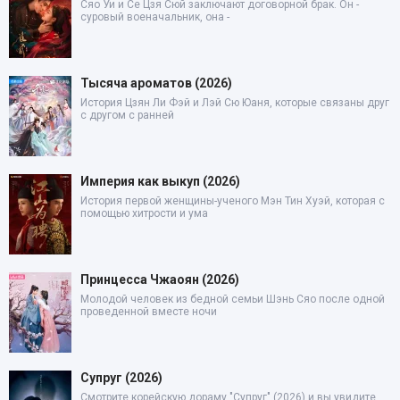
Сяо Уи и Се Цзя Сюй заключают договорной брак. Он -
суровый военачальник, она -
Тысяча ароматов (2026)
История Цзян Ли Фэй и Лэй Сю Юаня, которые связаны друг
с другом с ранней
Империя как выкуп (2026)
История первой женщины-ученого Мэн Тин Хуэй, которая с
помощью хитрости и ума
Принцесса Чжаоян (2026)
Молодой человек из бедной семьи Шэнь Сяо после одной
проведенной вместе ночи
Супруг (2026)
Смотрите корейскую дораму "Супруг" (2026) и вы увидите