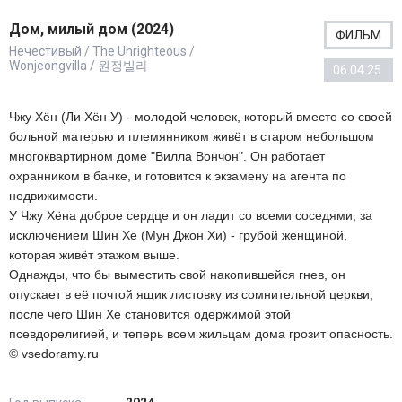
Дом, милый дом (2024)
ФИЛЬМ
Нечестивый / The Unrighteous /
Wonjeongvilla / 원정빌라
06.04.25
Чжу Хён (Ли Хён У) - молодой человек, который вместе со своей
больной матерью и племянником живёт в старом небольшом
многоквартирном доме "Вилла Вончон". Он работает
охранником в банке, и готовится к экзамену на агента по
недвижимости.
У Чжу Хёна доброе сердце и он ладит со всеми соседями, за
исключением Шин Хе (Мун Джон Хи) - грубой женщиной,
которая живёт этажом выше.
Однажды, что бы выместить свой накопившейся гнев, он
опускает в её почтой ящик листовку из сомнительной церкви,
после чего Шин Хе становится одержимой этой
псевдорелигией, и теперь всем жильцам дома грозит опасность.
© vsedoramy.ru