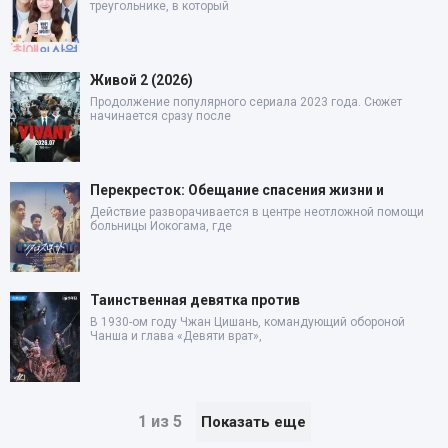
треугольнике, в который
Живой 2 (2026)
Продолжение популярного сериала 2023 года. Сюжет
начинается сразу после
Перекресток: Обещание спасения жизни и
Действие разворачивается в центре неотложной помощи
больницы Иокогама, где
Таинственная девятка против
В 1930-ом году Чжан Цишань, командующий обороной
Чанша и глава «Девяти врат»,
1 из 5
Показать еще