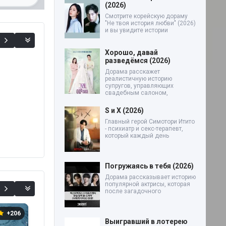
(2026)
Смотрите корейскую дораму
0%
"Не твоя история любви" (2026)
и вы увидите истории
Хорошо, давай
разведёмся (2026)
Дорама расскажет
реалистичную историю
супругов, управляющих
свадебным салоном,
S и X (2026)
Главный герой Симотори Итито
- психиатр и секс-терапевт,
который каждый день
Погружаясь в тебя (2026)
Дорама рассказывает историю
популярной актрисы, которая
после загадочного
+206
0
+181
Выигравший в лотерею