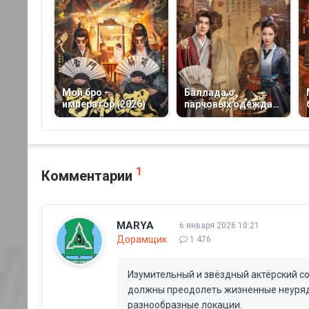
Мой бро -
Баллада о
император (2026)
парчовых одеждах
(2026)
1
Комментарии
MARYA
6 января 2026 10:21
Дорамщик
1 476
Изумительный и звёздный актёрский со
должны преодолеть жизненные неуряди
разнообразные локации.