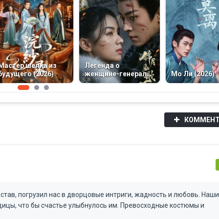
Мастер шелка из
Легенда о
будущего (2026)
женщине-генерале
Мо Ли (2026)
(2025)
КОММЕНТ
став, погрузил нас в дворцовые интриги, жадность и любовь. Наши
цы, что бы счастье улыбнулось им. Превосходные костюмы и