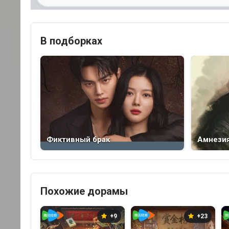
В подборках
Фиктивный брак
Амнези
Похожие дорамы
+9
+23