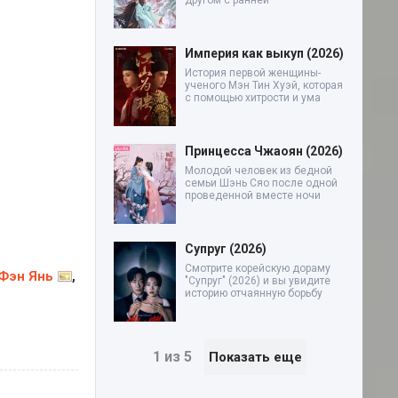
другом с ранней
Империя как выкуп (2026)
История первой женщины-
ученого Мэн Тин Хуэй, которая
с помощью хитрости и ума
Принцесса Чжаоян (2026)
Молодой человек из бедной
семьи Шэнь Сяо после одной
проведенной вместе ночи
Супруг (2026)
Смотрите корейскую дораму
Фэн Янь
,
"Супруг" (2026) и вы увидите
историю отчаянную борьбу
1 из 5
Показать еще