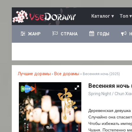
Каталог ▾
Топ ▾
ЖАНР
СТРАНА
ГОДЫ
Лучшие дорамы
Все дорамы
»
» Весенняя ночь (2025)
Весенняя ночь 
Spring Night / Chun Xi
Деревенская девушка 
Случайно она спасает
Чтобы избежать импер
Чуаня. Постепенно ме