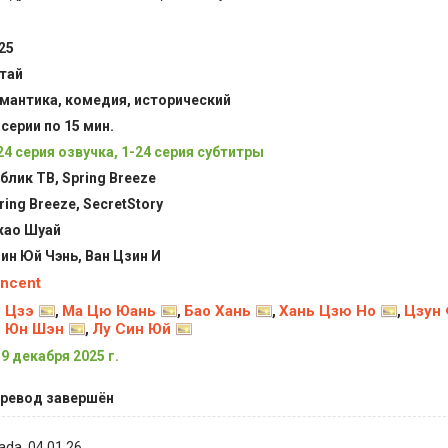
25
тай
мантика, комедия, исторический
 серии по 15 мин.
24 серия озвучка, 1-24 серия субтитры
блик ТВ, Spring Breeze
ring Breeze, SecretStory
ао Шуай
ин Юй Чэнь, Ван Цзин И
ncent
 Цзэ
Ма Цю Юань
Бао Хань
Хань Цзю Но
Цзун 
,
,
,
,
э Юн Шэн
Лу Син Юй
,
19 декабря 2025 г.
ревод завершён
ada
, 04.01.26