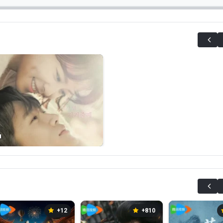
я
+12
+810