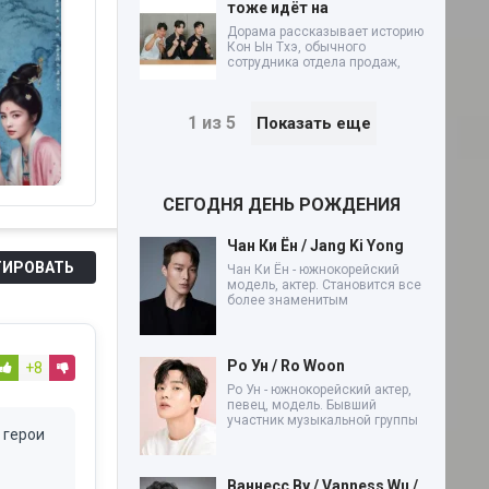
тоже идёт на
Дорама рассказывает историю
Кон Ын Тхэ, обычного
сотрудника отдела продаж,
1 из 5
Показать еще
Давай сразимся!
Расцвет силы
У
(2026)
(2026)
дв
СЕГОДНЯ ДЕНЬ РОЖДЕНИЯ
Чан Ки Ён / Jang Ki Yong
ИРОВАТЬ
Чан Ки Ён - южнокорейский
модель, актер. Становится все
более знаменитым
Ро Ун / Ro Woon
+8
Ро Ун - южнокорейский актер,
певец, модель. Бывший
участник музыкальной группы
 герои
Ваннесс Ву / Vanness Wu /