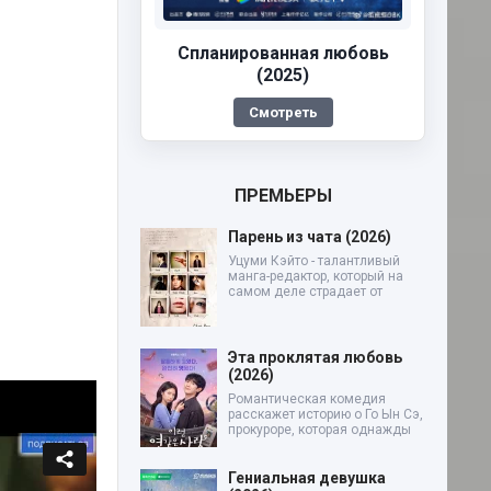
Спланированная любовь
(2025)
Смотреть
ПРЕМЬЕРЫ
Парень из чата (2026)
Уцуми Кэйто - талантливый
манга-редактор, который на
самом деле страдает от
Эта проклятая любовь
(2026)
Романтическая комедия
расскажет историю о Го Ын Сэ,
прокуроре, которая однажды
Гениальная девушка