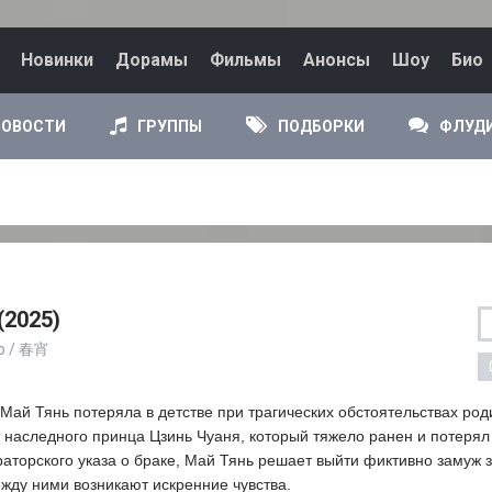
Новинки
Дорамы
Фильмы
Анонсы
Шоу
Био
НОВОСТИ
ГРУППЫ
ПОДБОРКИ
ФЛУД
(2025)
ao / 春宵
Май Тянь потеряла в детстве при трагических обстоятельствах род
 наследного принца Цзинь Чуаня, который тяжело ранен и потерял
аторского указа о браке, Май Тянь решает выйти фиктивно замуж 
жду ними возникают искренние чувства.