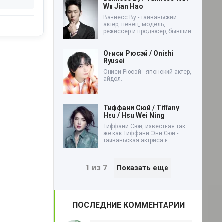
Wu Jian Hao
Ваннесс Ву - тайваньский
актер, певец, модель,
режиссер и продюсер, бывший
Ониси Рюсэй / Onishi
Ryusei
Ониси Рюсэй - японский актер,
айдол.
Тиффани Сюй / Tiffany
Hsu / Hsu Wei Ning
Тиффани Сюй, известная так
же как Тиффани Энн Сюй -
тайваньская актриса и
1 из 7
Показать еще
ПОСЛЕДНИЕ КОММЕНТАРИИ