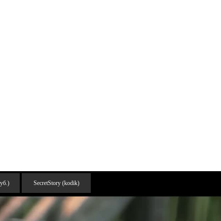
уб.)
SecretStory (kodik)