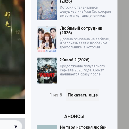
(2026)
История о талантливой
девушке Линь Чжи Ся, которая
вместе с лучшим учеником
Любимый сотрудник
(2026)
Дорама основана на вебтуне,
и рассказывает о любовном
треугольнике, в который
Живой 2 (2026)
Продолжение популярного
сериала 2023 года. Сюжет
начинается сразу после
1 из 5
Показать еще
АНОНСЫ
▾
Не твоя история любви