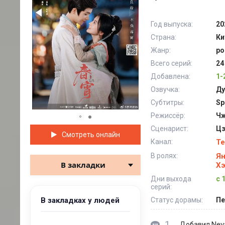
Год выпуска:
20
Страна:
Ки
Жанр:
ро
Всего серий:
24
Добавлена:
1-
Озвучка:
Ду
Субтитры:
Sp
Режиссёр:
Чж
Сценарист:
Цз
Смотреть онлайн
Канал:
Te
В ролях:
Ян
В закладки
Х
Дни выхода
с 
серий:
В закладках у людей
Статус дорамы:
Пе
1
Nev
Добавил