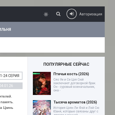
Авторизация
ИЛЬНЯ
ПОПУЛЯРНЫЕ СЕЙЧАС
Птичья кость (2026)
1-24 СЕРИЯ
Сяо Уи и Се Цзя Сюй
заключают договорной брак.
04.01.26
Он - суровый военачальник,
она -
ителей.
 память.
Тысяча ароматов (2026)
за Цзинь
История Цзян Ли Фэй и Лэй Сю
Юаня, которые связаны друг с