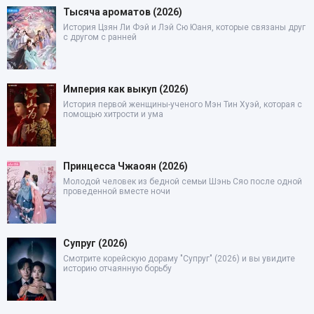
Тысяча ароматов (2026)
История Цзян Ли Фэй и Лэй Сю Юаня, которые связаны друг
с другом с ранней
Империя как выкуп (2026)
История первой женщины-ученого Мэн Тин Хуэй, которая с
помощью хитрости и ума
Принцесса Чжаоян (2026)
Молодой человек из бедной семьи Шэнь Сяо после одной
проведенной вместе ночи
Супруг (2026)
Смотрите корейскую дораму "Супруг" (2026) и вы увидите
историю отчаянную борьбу