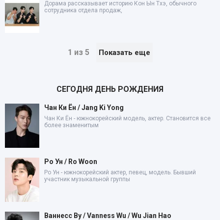
Дорама рассказывает историю Кон Ын Тхэ, обычного
сотрудника отдела продаж,
1 из 5
Показать еще
СЕГОДНЯ ДЕНЬ РОЖДЕНИЯ
Чан Ки Ён / Jang Ki Yong
Чан Ки Ён - южнокорейский модель, актер. Становится все
более знаменитым
Ро Ун / Ro Woon
Ро Ун - южнокорейский актер, певец, модель. Бывший
участник музыкальной группы
Ваннесс Ву / Vanness Wu / Wu Jian Hao