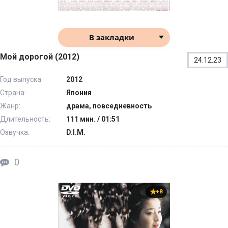
В закладки
Мой дорогой (2012)
24.12.23
Год выпуска:
2012
Страна:
Япония
Жанр:
драма, повседневность
Длительность:
111 мин. / 01:51
Озвучка:
D.I.M.
0
+8