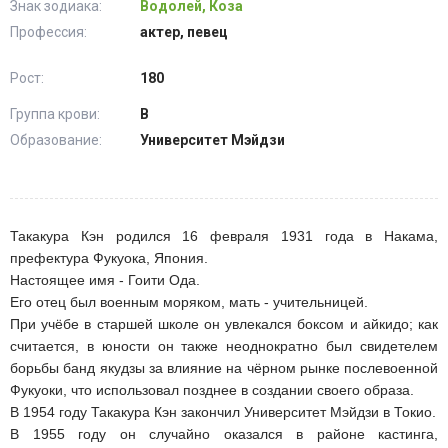
Знак зодиака:
Водолей, Коза
Профессия:
актер, певец
Рост:
180
Группа крови:
В
Образование:
Университет Мэйдзи
Такакура Кэн родился 16 февраля 1931 года в Накама,
префектура Фукуока, Япония.
Настоящее имя - Гоити Ода.
Его отец был военным моряком, мать - учительницей.
При учёбе в старшей школе он увлекался боксом и айкидо; как
считается, в юности он также неоднократно был свидетелем
борьбы банд якудзы за влияние на чёрном рынке послевоенной
Фукуоки, что использовал позднее в создании своего образа.
В 1954 году Такакура Кэн закончил Университет Мэйдзи в Токио.
В 1955 году он случайно оказался в районе кастинга,