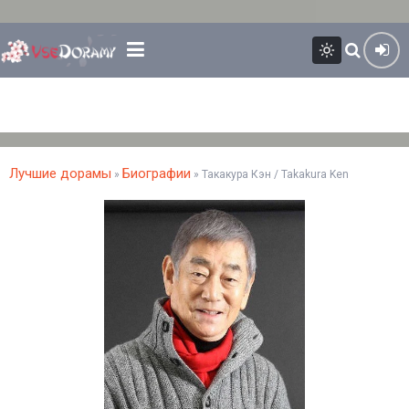
Лучшие дорамы
Биографии
»
» Такакура Кэн / Takakura Ken