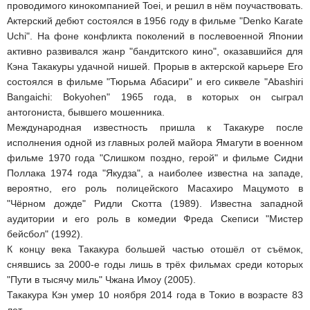
проводимого кинокомпанией Toei, и решил в нём поучаствовать.
Актерский дебют состоялся в 1956 году в фильме "Denko Karate
Uchi". На фоне конфликта поколений в послевоенной Японии
активно развивался жанр "бандитского кино", оказавшийся для
Кэна Такакуры удачной нишей. Прорыв в актерской карьере Его
состоялся в фильме "Тюрьма Абасири" и его сиквеле "Abashiri
Bangaichi: Bokyohen" 1965 года, в которых он сыграл
антогониста, бывшего мошенника.
Международная известность пришла к Такакуре после
исполнения одной из главных ролей майора Ямагути в военном
фильме 1970 года "Слишком поздно, герой" и фильме Сидни
Поллака 1974 года "Якудза", а наиболее известна на западе,
вероятно, его роль полицейского Масахиро Мацумото в
"Чёрном дожде" Ридли Скотта (1989). Известна западной
аудитории и его роль в комедии Фреда Скеписи "Мистер
бейсбол" (1992).
К концу века Такакура большей частью отошёл от съёмок,
снявшись за 2000-е годы лишь в трёх фильмах среди которых
"Пути в тысячу миль" Чжана Имоу (2005).
Такакура Кэн умер 10 ноября 2014 года в Токио в возрасте 83