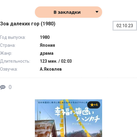
В закладки
Зов далеких гор (1980)
02.10.23
Год выпуска:
1980
Страна:
Япония
Жанр:
драма
Длительность:
123 мин. / 02:03
Озвучка:
А.Яковлев
0
+6