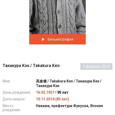
Фильмография
Такакура Кэн / Takakura Ken
9 февраль 2024
Имя:
高倉健 / Takakura Ken / Такакура Кен /
Такакура Кэн
День рождения:
16.02.1931
• 95 лет
Дата смерти:
10.11.2014 (83 лет)
Место
Накама, префектура Фукуока, Япония
рождения: