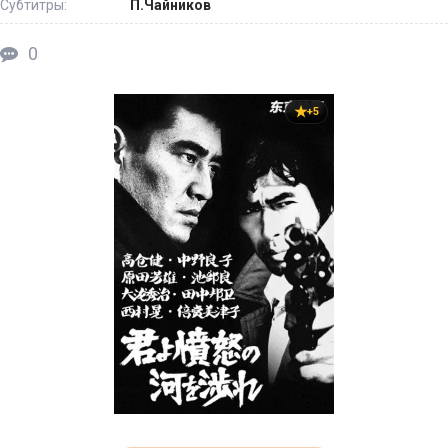
Субтитры:
П.Чайников
0
+5