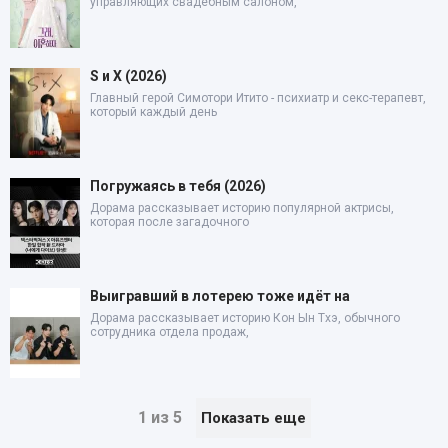
управляющих свадебным салоном,
S и X (2026)
Главный герой Симотори Итито - психиатр и секс-терапевт,
который каждый день
Погружаясь в тебя (2026)
Дорама рассказывает историю популярной актрисы,
которая после загадочного
Выигравший в лотерею тоже идёт на
Дорама рассказывает историю Кон Ын Тхэ, обычного
сотрудника отдела продаж,
1 из 5
Показать еще