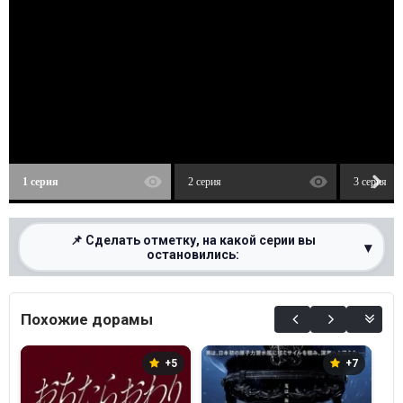
1 серия
2 серия
3 серия
📌 Сделать отметку, на какой серии вы
▾
остановились:
0%
Похожие дорамы
+5
+7