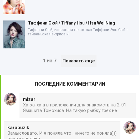
Тиффани Сюй / Tiffany Hsu / Hsu Wei Ning
Тиффани Сюй, известная так же как Тиффани Энн Сюй -
тайваньская актриса и
1 из 7
Показать еще
ПОСЛЕДНИЕ КОММЕНТАРИИ
mizar
Ха-ха-ха а в приложении для знакомств на 2-01
Ямашита Томохиса. На такую рыбку грех не
karapuzik
Замысловато. И я поняла что , ничего не поняла)))
сама концовка...