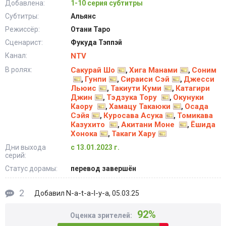
Добавлена:
1-10 серия субтитры
Субтитры:
Альянс
Режиссёр:
Отани Таро
Сценарист:
Фукуда Тэппэй
Канал:
NTV
В ролях:
Сакурай Шо
Хига Манами
Соним
,
,
Гунпи
Сираиси Сэй
Джесси
,
,
,
Льюис
Такиути Куми
Катагири
,
,
Джин
Тэдзука Тору
Окунуки
,
,
Каору
Хамацу Такаюки
Осада
,
,
Сэйя
Куросава Асука
Томикава
,
,
Казухито
Акитани Моне
Ёшида
,
,
Хонока
Такаги Хару
,
Дни выхода
с 13.01.2023 г.
серий:
Статус дорамы:
перевод завершён
2
N-a-t-a-l-y-a
Добавил
, 05.03.25
92%
Оценка зрителей: