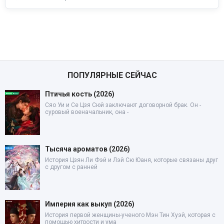
ПОПУЛЯРНЫЕ СЕЙЧАС
Птичья кость (2026)
Сяо Уи и Се Цзя Сюй заключают договорной брак. Он -
суровый военачальник, она -
Тысяча ароматов (2026)
История Цзян Ли Фэй и Лэй Сю Юаня, которые связаны друг
с другом с ранней
Империя как выкуп (2026)
История первой женщины-ученого Мэн Тин Хуэй, которая с
помощью хитрости и ума