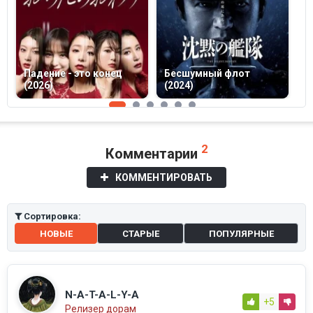
Падение - это конец
Бесшумный флот
(2026)
(2024)
Н
2
Комментарии
КОММЕНТИРОВАТЬ
Сортировка:
НОВЫЕ
СТАРЫЕ
ПОПУЛЯРНЫЕ
N-A-T-A-L-Y-A
+5
Релизер дорам