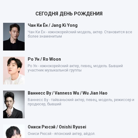
СЕГОДНЯ ДЕНЬ РОЖДЕНИЯ
Чан Ки Ён / Jang Ki Yong
Чан Ки Ён - южнокорейский модель, актер. Становится все
более знаменитым
Ро Ун / Ro Woon
Ро Ун - южнокорейский актер, певец, модель. Бывший
участник музыкальной группы
Ваннесс Ву / Vanness Wu / Wu Jian Hao
Ваннесс Ву - тайваньский актер, певец, модель, режиссер и
продюсер, бывший
Ониси Рюсэй / Onishi Ryusei
Ониси Рюсэй - японский актер, айдол.