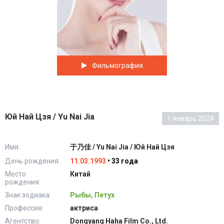
Фильмография
Юй Най Цзя / Yu Nai Jia
1 январь 2024
Имя:
于乃佳 / Yu Nai Jia / Юй Най Цзя
День рождения:
11.03.1993
• 33 года
Место
Китай
рождения:
Знак зодиака:
Рыбы, Петух
Профессия:
актриса
Агентство:
Dongyang Haha Film Co., Ltd.