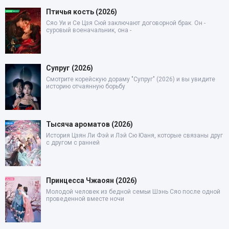
Птичья кость (2026)
Сяо Уи и Се Цзя Сюй заключают договорной брак. Он -
суровый военачальник, она -
Супруг (2026)
Смотрите корейскую дораму "Супруг" (2026) и вы увидите
историю отчаянную борьбу
Тысяча ароматов (2026)
История Цзян Ли Фэй и Лэй Сю Юаня, которые связаны друг
с другом с ранней
Принцесса Чжаоян (2026)
Молодой человек из бедной семьи Шэнь Сяо после одной
проведенной вместе ночи