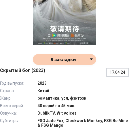
В закладки
Скрытый бог (2023)
17.04.24
Год выпуска:
2023
Страна:
Китай
Жанр:
романтика, уся, фэнтэзи
Всего серий:
40 серий по 45 мин.
Озвучка:
DublikTV, W³: voices
Субтитры:
FSG Jade Fox, Clockwork Monkey, FSG Be Mine
& FSG Mango