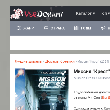
Каталог ▾
Топ ▾
ЖАНР
СТРАНА
ГОДЫ
Лучшие дорамы
Дорамы боевики
»
» Миссия "Крест" (2024)
Миссия "Крест"
Mission Cross / Keur
Трудолюбивый домохоз
от жены Ми Сон (
Ём Д
Однажды рядом с Кан