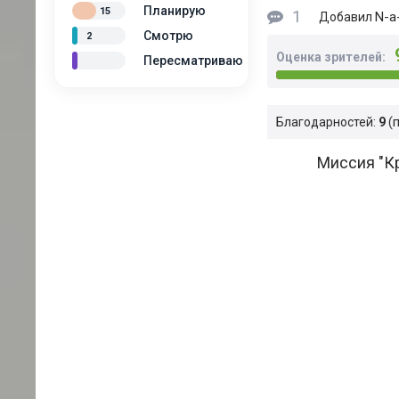
Планирую
15
1
N-a-
Добавил
Смотрю
2
Оценка зрителей:
Пересматриваю
Благодарностей:
9
Миссия "Кр