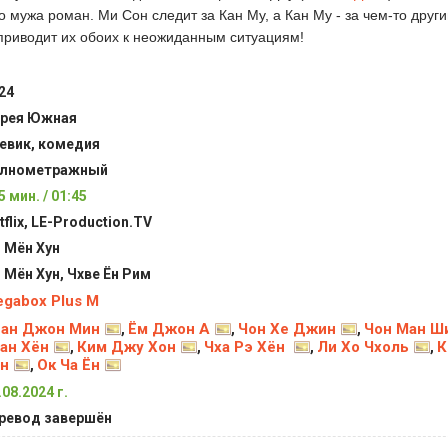
го мужа роман. Ми Сон следит за Кан Му, а Кан Му - за чем-то други
 приводит их обоих к неожиданным ситуациям!
24
рея Южная
евик, комедия
лнометражный
5 мин. / 01:45
tflix, LE-Production.TV
 Мён Хун
 Мён Хун, Чхве Ён Рим
gabox Plus M
ван Джон Мин
Ём Джон А
Чон Хе Джин
Чон Ман Ш
,
,
,
ан Хён
Ким Джу Хон
Чха Рэ Хён
Ли Хо Чхоль
К
,
,
,
,
н
Ок Ча Ён
,
.08.2024 г.
ревод завершён