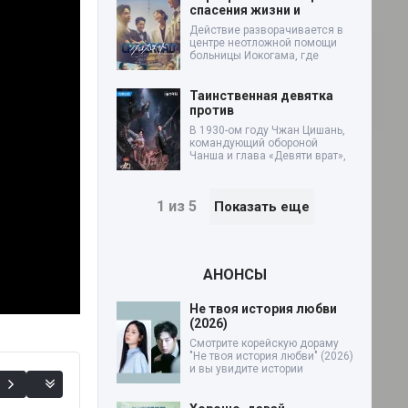
спасения жизни и
Действие разворачивается в
центре неотложной помощи
больницы Иокогама, где
Таинственная девятка
против
В 1930-ом году Чжан Цишань,
командующий обороной
Чанша и глава «Девяти врат»,
1 из 5
Показать еще
АНОНСЫ
Не твоя история любви
(2026)
Смотрите корейскую дораму
"Не твоя история любви" (2026)
и вы увидите истории