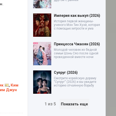
другом с ранней
м.
Империя как выкуп (2026)
История первой женщины-
ученого Мэн Тин Хуэй, которая
с помощью хитрости и ума
Принцесса Чжаоян (2026)
Молодой человек из бедной
семьи Шэнь Сяо после одной
проведенной вместе ночи
Супруг (2026)
Смотрите корейскую дораму
"Супруг" (2026) и вы увидите
ик
Ким
,
историю отчаянную борьбу
им Джун
1 из 5
Показать еще