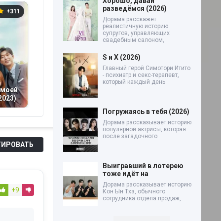
Хорошо, давай
разведёмся (2026)
+311
0
+149
Дорама расскажет
реалистичную историю
супругов, управляющих
свадебным салоном,
S и X (2026)
Главный герой Симотори Итито
- психиатр и секс-терапевт,
который каждый день
 моей
Я открыто мечтаю
П
2023)
Стажер (2026)
о Золушке (2024)
(2
Погружаясь в тебя (2026)
Дорама рассказывает историю
популярной актрисы, которая
после загадочного
ИРОВАТЬ
Выигравший в лотерею
тоже идёт на
Дорама рассказывает историю
+9
Кон Ын Тхэ, обычного
сотрудника отдела продаж,