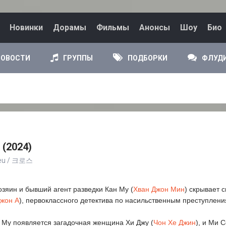
Новинки
Дорамы
Фильмы
Анонсы
Шоу
Био
НОВОСТИ
ГРУППЫ
ПОДБОРКИ
ФЛУД
 (2024)
oseu / 크로스
яин и бывший агент разведки Кан Му (
Хван Джон Мин
) скрывает 
жон А
), первоклассного детектива по насильственным преступлени
 Му появляется загадочная женщина Хи Джу (
Чон Хе Джин
), и Ми 