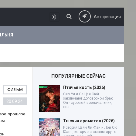
Авторизация
ИЛЬНЯ
ПОПУЛЯРНЫЕ СЕЙЧАС
Птичья кость (2026)
ФИЛЬМ
Сяо Уи и Се Цзя Сюй
заключают договорной брак.
20.09.24
Он - суровый военачальник,
она -
свое прошлое
ям.
Тысяча ароматов (2026)
История Цзян Ли Фэй и Лэй Сю
Юаня, которые связаны друг с
Сон