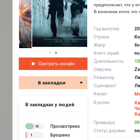
предполагает, что у е
В конечном итоге это
Год выпуска:
20
Страна:
Ко
Жанр:
бо
Всего серий:
по
Длительность:
10
Смотреть онлайн
Озвучка:
Ze
Режиссёр:
Ли
В закладки
Сценарист:
Ли
Канал:
Me
В ролях:
Х
В закладках у людей
Чх
Ха
Премьера:
09
Просмотрено
15
Статус дорамы:
пе
Брошено
1