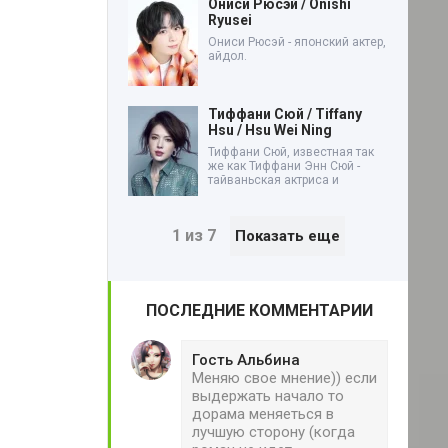
Ониси Рюсэй / Onishi
Ryusei
Ониси Рюсэй - японский актер,
айдол.
Тиффани Сюй / Tiffany
Hsu / Hsu Wei Ning
Тиффани Сюй, известная так
же как Тиффани Энн Сюй -
тайваньская актриса и
1 из 7
Показать еще
ПОСЛЕДНИЕ КОММЕНТАРИИ
Гость Альбина
Меняю свое мнение)) если
выдержать начало то
дорама меняеться в
лучшую сторону (когда