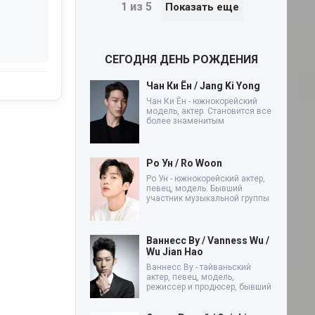
1 из 5
Показать еще
СЕГОДНЯ ДЕНЬ РОЖДЕНИЯ
Чан Ки Ён / Jang Ki Yong
Чан Ки Ён - южнокорейский
модель, актер. Становится все
более знаменитым
Ро Ун / Ro Woon
Ро Ун - южнокорейский актер,
певец, модель. Бывший
участник музыкальной группы
Ваннесс Ву / Vanness Wu /
Wu Jian Hao
Ваннесс Ву - тайваньский
актер, певец, модель,
режиссер и продюсер, бывший