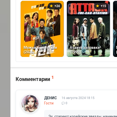
+24
+15
Мужья в действии
Атакуй заправки!
(2026)
(1999)
1
Комментарии
ДЕНИС
16 августа 2024 18:15
Гости
0
Эх, стареют корейские звезды, начина