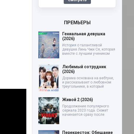
ПРЕМЬЕРЫ
Гениальная девушка
(2026)
История о талантливой
девушке Линь Чжи Ся, которая
вместе с лучшим учеником
Любимый сотрудник
(2026)
Дорама основана на вебтуне,
и рассказывает о любовном
треугольнике, в который
Живой 2 (2026)
Продолжение популярного
сериала 2023 года. Сюжет
начинается сразу после
Перекресток: Обещание