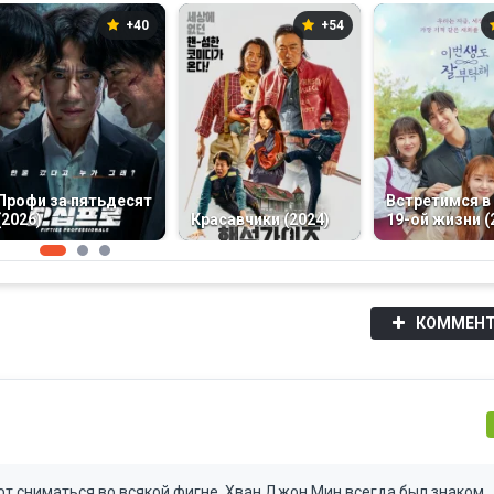
+40
+54
Профи за пятьдесят
Встретимся в
(2026)
Красавчики (2024)
19-ой жизни (
КОММЕНТ
ют сниматься во всякой фигне. Хван Джон Мин всегда был знаком