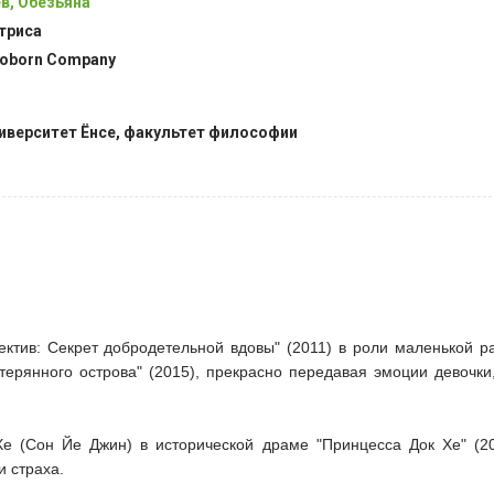
в, Обезьяна
триса
oborn Company
иверситет Ёнсе, факультет философии
ектив: Секрет добродетельной вдовы" (2011) в роли маленькой р
атерянного острова" (2015), прекрасно передавая эмоции девочк
е (Сон Йе Джин) в исторической драме "Принцесса Док Хе" (20
 страха.