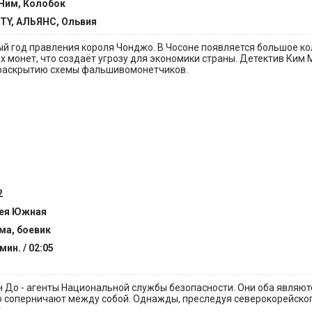
Ним, Колобок
TY, АЛЬЯНС, Ольвия
ый год правления короля Чонджо. В Чосоне появляется большое к
 монет, что создаёт угрозу для экономики страны. Детектив Ким 
 раскрытию схемы фальшивомонетчиков.
2
ея Южная
ма, боевик
мин. / 02:05
н До - агенты Национальной службы безопасности. Они оба являют
о соперничают между собой. Однажды, преследуя северокорейског
.