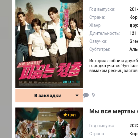
Год выпуска:
201
Страна:
Кор
Жанр:
дру
Длительность:
121 
Озвучка:
Gre
Субтитры:
Аль
История любви и дружб
городка учится Чун Ги
взмахом ресниц застав
9
В закладки
Мы все мертвы 
+341
Год выпуска:
202
Страна:
Кор