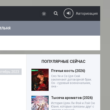
Авторизация
ИЛЬНЯ
ПОПУЛЯРНЫЕ СЕЙЧАС
Птичья кость (2026)
ктябрь 2023
Сяо Уи и Се Цзя Сюй
заключают договорной брак.
Он - суровый военачальник,
она -
Тысяча ароматов (2026)
История Цзян Ли Фэй и Лэй Сю
Юаня, которые связаны друг с