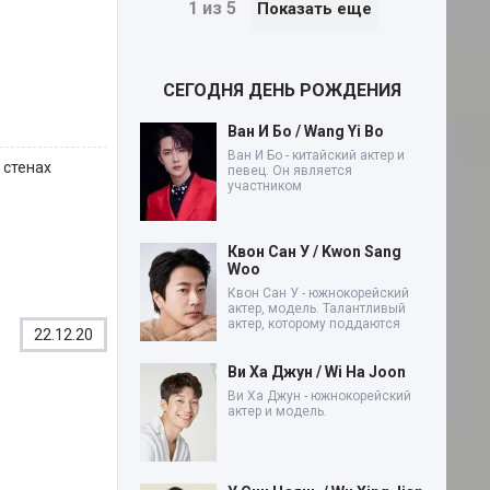
1 из 5
Показать еще
СЕГОДНЯ ДЕНЬ РОЖДЕНИЯ
Ван И Бо / Wang Yi Bo
Ван И Бо - китайский актер и
 стенах
певец. Он является
участником
Квон Сан У / Kwon Sang
Woo
Квон Сан У - южнокорейский
актер, модель. Талантливый
актер, которому поддаются
22.12.20
Ви Ха Джун / Wi Ha Joon
Ви Ха Джун - южнокорейский
актер и модель.