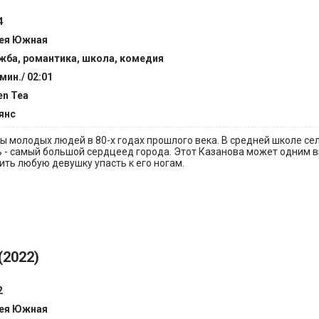
4
ея Южная
жба, романтика, школа, комедия
мин./ 02:01
en Tea
янс
ы молодых людей в 80-х годах прошлого века. В средней школе се
ль - самый большой сердцеед города. Этот Казанова может одним 
ить любую девушку упасть к его ногам.
(2022)
2
ея Южная