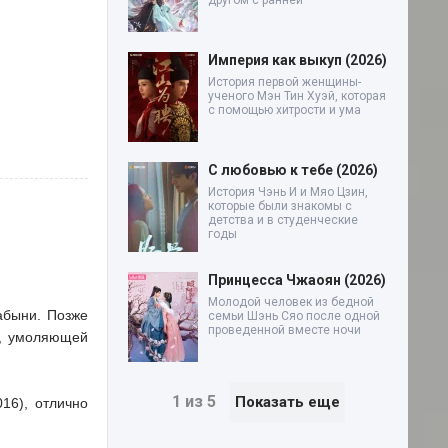
другом с ранней
Империя как выкуп (2026)
История первой женщины-
ученого Мэн Тин Хуэй, которая
с помощью хитрости и ума
С любовью к тебе (2026)
История Чэнь И и Мяо Цзин,
которые были знакомы с
детства и в студенческие
годы
Принцесса Чжаоян (2026)
Молодой человек из бедной
абыни. Позже
семьи Шэнь Сяо после одной
проведенной вместе ночи
и, умоляющей
1 из 5
Показать еще
16), отлично