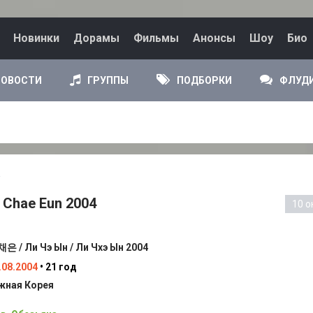
Новинки
Дорамы
Фильмы
Анонсы
Шоу
Био
НОВОСТИ
ГРУППЫ
ПОДБОРКИ
ФЛУД
 Chae Eun 2004
10 о
은 / Ли Чэ Ын / Ли Чхэ Ын 2004
.08.2004
• 21 год
ная Корея