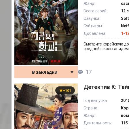
Жанр:
сас
Всего серий:
12 
Озвучка:
Sof
Субтитры:
Net
Добавлена:
1-12
Смотрите корейскую дор
средней школы эпидем
17
В закладки
Детектив К: Тай
+101
Год выпуска:
201
Страна:
Кор
Жанр:
ком
Длительность:
115 