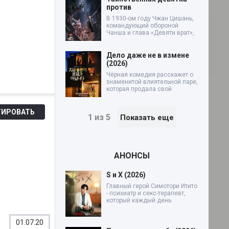
против
В 1930-ом году Чжан Цишань,
командующий обороной
Чанша и глава «Девяти врат»,
Дело даже не в измене
(2026)
Чёрная комедия расскажет о
знаменитой влиятельной паре,
которая продала свой
ИРОВАТЬ
1 из 5
Показать еще
АНОНСЫ
S и X (2026)
Главный герой Симотори Итито
- психиатр и секс-терапевт,
который каждый день
01.07.20