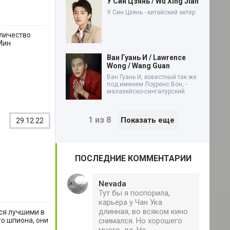
У Син Цзянь / Wu Xing Jian
У Син Цзянь - китайский актер.
оличество
Мин
Ван Гуань И / Lawrence
Wong / Wang Guan
Ван Гуань И, известный так же
под именем Лоуренс Вон, -
малазийско-сингапурский
1 из 8
Показать еще
29.12.22
ПОСЛЕДНИЕ КОММЕНТАРИИ
Nevada
Тут бы я поспорила,
карьера у Чан Ука
длинная, во всяком кино
ся лучшими в
снимался. Но хорошего
о шпиона, они
много, да. На