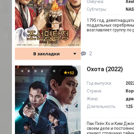
Озвучка:
Хён
Субтитры:
NAS
1795 год, девятнадцат
поддельных серебряных
возглавляет группу по
2
В закладки
Охота (2022)
+52
Год выпуска:
202
Страна:
Кор
Жанр:
дра
Длительность:
125 
Пак Пхён Хо и Ким Джо
своем деле и постоянн
узнают страшную тайну