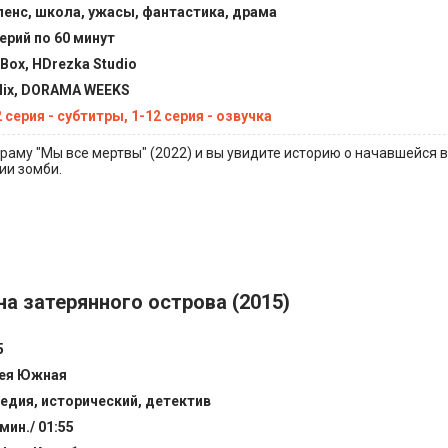
пенс, школа, ужасы, фантастика, драма
серий по 60 минут
tBox, HDrezka Studio
flix, DORAMA WEEKS
 серия - субтитры, 1-12 серия - озвучка
аму "Мы все мертвы" (2022) и вы увидите историю о начавшейся в
ии зомби.
на затерянного острова (2015)
5
ея Южная
едия, исторический, детектив
мин./ 01:55