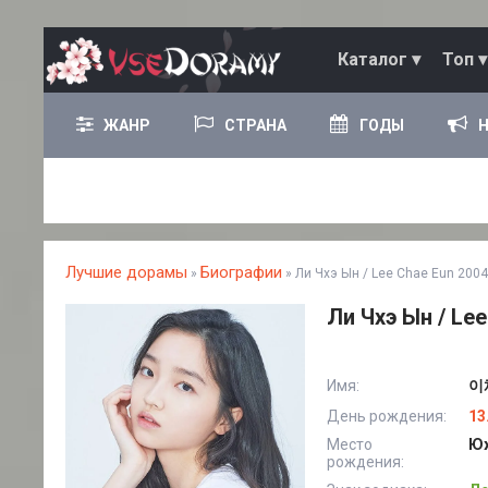
Каталог ▾
Топ ▾
ЖАНР
СТРАНА
ГОДЫ
Лучшие дорамы
Биографии
»
» Ли Чхэ Ын / Lee Chae Eun 2004
Ли Чхэ Ын / Lee
Имя:
이채
День рождения:
13
Место
Юж
рождения: