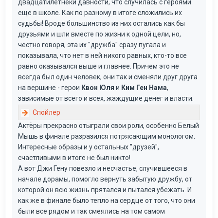
двадцатилетнекй давности, что случилась с героями
ещё в школе. Как по разному в итоге сложились их
судьбы! Вроде большинство из них остались как бы
друзьями и шли вместе по жизни к одной цели, но,
честно говоря, эта их "дружба" сразу пугала и
показывала, что нет в ней никого равных, кто-то все
равно оказывался выше и главнее. Причем это не
всегда был один человек, они так и сменяли друг друга
на вершине - герои
Квон Юля
и
Ким Ген Нама
,
зависимые от всего и всех, жаждущие денег и власти.
Актёры прекрасно отыграли свои роли, особенно Белый
Мышь в финале разразился потрясающим монологом.
Интересные образы и у остальных "друзей",
счастливыми в итоге не был никто!
А вот Джи Гену повезло и несчастье, случившееся в
начале дорамы, помогло вернуть забытую дружбу, от
которой он всю жизнь прятался и пытался убежать. И
как же в финале было тепло на сердце от того, что они
были все рядом и так смеялись на том самом