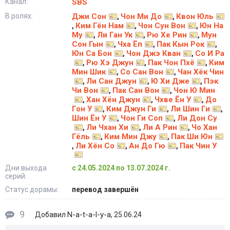
Канал:
SBS
В ролях:
Джи Сон
Чон Ми До
Квон Юль
,
,
Ким Гён Нам
Чон Сун Вон
Юн На
,
,
,
Му
Ли Ган Ук
Рю Хе Рин
Мун
,
,
,
Сон Гын
Чха Ёп
Пак Кын Рок
,
,
,
Юн Са Бон
Чон Джэ Кван
Со И Ра
,
,
Рю Хэ Джун
Пак Чон Пхё
Ким
,
,
,
Мин Шик
Со Сан Вон
Чан Хёк Чин
,
,
Ли Сан Джун
Ю Хи Дже
Пэк
,
,
,
Чи Вон
Пак Сан Вон
Чон Ю Мин
,
,
Хан Хён Джун
Чхве Ён У
До
,
,
,
Гон У
Ким Джун Ги
Ли Шин Ги
,
,
,
Шин Ён У
Чон Ги Соп
Ли Дон Су
,
,
Ли Чхан Хи
Ли A Рин
Чо Хан
,
,
,
Гёль
Ким Мин Джу
Пак Ши Юн
,
,
Ли Хён Со
Ан До Гю
Пак Чин У
,
,
,
Дни выхода
с 24.05.2024 по 13.07.2024 г.
серий:
Статус дорамы:
перевод завершён
9
N-a-t-a-l-y-a
Добавил
, 25.06.24