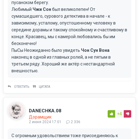
пусанском берегу.
Любимый
Чжи Сон
был великолепен! От
сумасшедшего, сурового детектива в начале - к
зависимому, усталому, опустошенному человеку в
середине дорамы и такому спокойному и счастливому в
конце. Красавец, мы с камерой любовались бы им
бесконечно!
ПыСы Неожиданно было увидеть
Чон Сун Вона
наконец в одной из главных ролей, а не пятым в
третьем ряду. Хороший же актёр с нестандартной
внешностью.
ОТВЕТИТЬ
ЦИТАТА
DANECHKA.08
+4
Дорамщик
2 июня 2024 17:01
2 336
С огромным удовольствием тоже присоединяюсь к