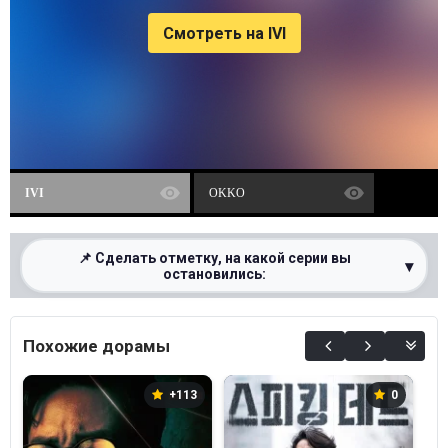
Смотреть на IVI
IVI
OKKO
📌 Сделать отметку, на какой серии вы
▾
остановились:
0%
Похожие дорамы
+113
0