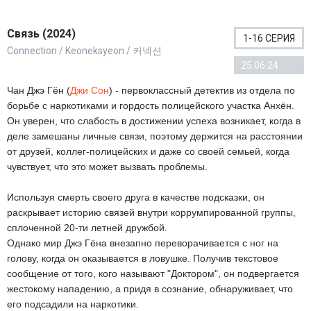
Связь (2024)
1-16 СЕРИЯ
Connection / Keoneksyeon / 커넥션
25.06.24
Чан Джэ Гён (
Джи Сон
) - первоклассный детектив из отдела по
борьбе с наркотиками и гордость полицейского участка Анхён.
Он уверен, что слабость в достижении успеха возникает, когда в
деле замешаны личные связи, поэтому держится на расстоянии
от друзей, коллег-полицейских и даже со своей семьей, когда
чувствует, что это может вызвать проблемы.
Используя смерть своего друга в качестве подсказки, он
раскрывает историю связей внутри коррумпированной группы,
сплоченной 20-ти летней дружбой.
Однако мир Джэ Гёна внезапно переворачивается с ног на
голову, когда он оказывается в ловушке. Получив текстовое
сообщение от того, кого называют "Доктором", он подвергается
жестокому нападению, а придя в сознание, обнаруживает, что
его подсадили на наркотики.