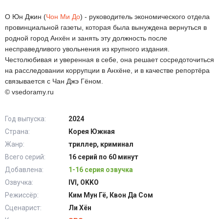
О Юн Джин (
Чон Ми До
) - руководитель экономического отдела
провинциальной газеты, которая была вынуждена вернуться в
родной город Анхён и занять эту должность после
несправедливого увольнения из крупного издания.
Честолюбивая и уверенная в себе, она решает сосредоточиться
на расследовании коррупции в Анхёне, и в качестве репортёра
связывается с Чан Джэ Гёном.
© vsedoramy.ru
Год выпуска:
2024
Страна:
Корея Южная
Жанр:
триллер, криминал
Всего серий:
16 серий по 60 минут
Добавлена:
1-16 серия озвучка
Озвучка:
IVI, OKKO
Режиссёр:
Ким Мун Гё, Квон Да Сом
Сценарист:
Ли Хён