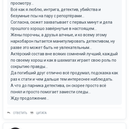
просмотру...
Всё как я люблю, интрига, детектив, убийства и
безумные псы на пару с репортёрами...
Согласна, сюжет захватывает с первых минут и дела
прошлого хорошо завёрнутые в настоящем...
Жены порочны, а друзья алчные, и ко всему этому
наркобарон пытается манипулировать детективом, ну
разве это может быть не увлекательным...
Актёрский состав вне всяких сомнений лучший, каждый
по своему хорош и как в шахматах играет свою роль по
сокрытию правды...
Да погибший друг отлично всё продумал, подсказка как
раз к стати и чем дальше тем интереснее наблюдать.
А что до парника детектива, он скорее просто всё
понял и просто помогает замести следы...
Жду продолжение...
ОТВЕТИТЬ
ЦИТАТА