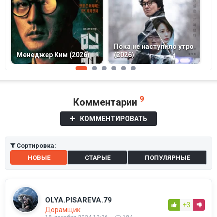
Пока не наступило утро
Д
Менеджер Ким (2026)
(2026)
(
9
Комментарии
КОММЕНТИРОВАТЬ
Сортировка:
НОВЫЕ
СТАРЫЕ
ПОПУЛЯРНЫЕ
OLYA.PISAREVA.79
+3
Дорамщик