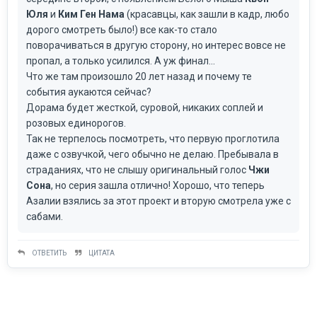
Юля
и
Ким Ген Нама
(красавцы, как зашли в кадр, любо
дорого смотреть было!) все как-то стало
поворачиваться в другую сторону, но интерес вовсе не
пропал, а только усилился. А уж финал...
Что же там произошло 20 лет назад и почему те
события аукаются сейчас?
Дорама будет жесткой, суровой, никаких соплей и
розовых единорогов.
Так не терпелось посмотреть, что первую проглотила
даже с озвучкой, чего обычно не делаю. Пребывала в
страданиях, что не слышу оригинальный голос
Чжи
Сона
, но серия зашла отлично! Хорошо, что теперь
Азалии взялись за этот проект и вторую смотрела уже с
сабами.
ОТВЕТИТЬ
ЦИТАТА