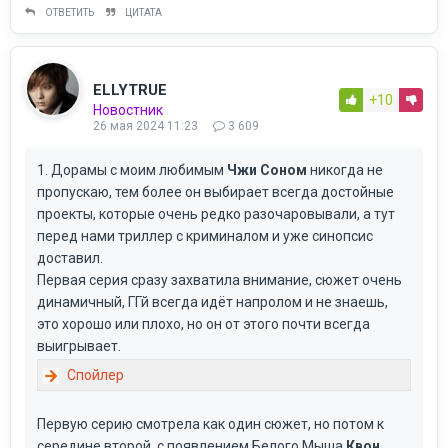
ОТВЕТИТЬ
ЦИТАТА
ELLYTRUE
+10
Новостник
26 мая 2024 11:23
3 609
1. Дорамы с моим любимым
Чжи Соном
никогда не
пропускаю, тем более он выбирает всегда достойные
проекты, которые очень редко разочаровывали, а тут
перед нами триллер с криминалом и уже синопсис
доставил.
Первая серия сразу захватила внимание, сюжет очень
динамичный, ГГй всегда идёт напролом и не знаешь,
это хорошо или плохо, но он от этого почти всегда
выигрывает.
Первую серию смотрела как один сюжет, но потом к
середине второй, с появлением Белого Мыша
Квон