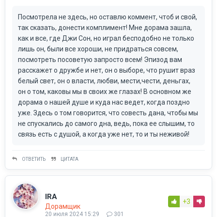
Посмотрела не здесь, но оставлю коммент, чтоб и свой,
так сказать, донести комплимент! Мне дорама зашла,
как и все, где Джи Сон, но играл бесподобно не только
лишь он, были все хороши, не придраться совсем,
посмотреть посоветую запросто всем! Эпизод вам
расскажет о дружбе и нет, он о выборе, что рушит враз
белый свет, он о власти, любви, мести,чести, деньгах,
он о том, каковы мы в своих же глазах! В основном же
дорама о нашей душе и куда нас ведет, когда поздно
уже. Здесь о том говорится, что совесть дана, чтобы мы
не спускались до самого дна, ведь, пока ее слышим, то
связь есть с душой, а когда уже нет, то и ты неживой!
ОТВЕТИТЬ
ЦИТАТА
IRA
+3
Дорамщик
20 июля 2024 15:29
301