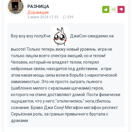
РАЗНИЦА
+6
Дорамщик
2 июня 2024 12:33
339
Воу воу воу полуХче
ДжиСон ожидаемо на
высоте! Только теперь вижу новый уровень: игра не
только лицом всего спектра эмоций, но и телом!
Человек, который не владеет телом, потерял
нейронные связи, находится под действием... и при
этом какая мощь силы воли в борьбе с наркотической
зависимостью. Это не просто сыграть пьяного
(шаблонно милого с красными щечками) героя,
которого на спине доставляют домой. Пости физически
ощущается, что у него "отключились" ноги,сбилось
сознание. Браво Джи Сону! Мегафон мегафон респект.
Серьёзная роль, за гранью привычного брутала с
драками.