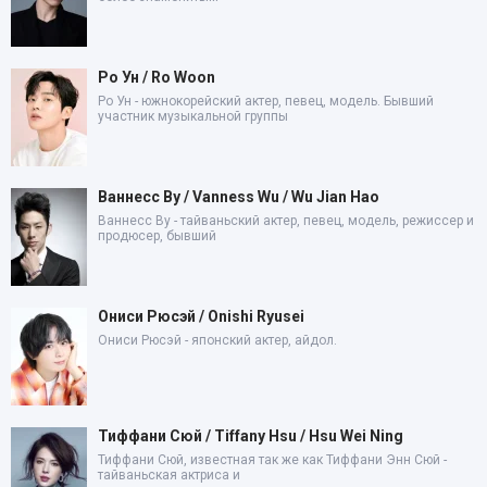
Ро Ун / Ro Woon
Ро Ун - южнокорейский актер, певец, модель. Бывший
участник музыкальной группы
Ваннесс Ву / Vanness Wu / Wu Jian Hao
Ваннесс Ву - тайваньский актер, певец, модель, режиссер и
продюсер, бывший
Ониси Рюсэй / Onishi Ryusei
Ониси Рюсэй - японский актер, айдол.
Тиффани Сюй / Tiffany Hsu / Hsu Wei Ning
Тиффани Сюй, известная так же как Тиффани Энн Сюй -
тайваньская актриса и