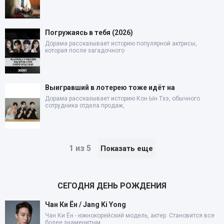
Погружаясь в тебя (2026)
Дорама рассказывает историю популярной актрисы,
которая после загадочного
Выигравший в лотерею тоже идёт на
Дорама рассказывает историю Кон Ын Тхэ, обычного
сотрудника отдела продаж,
1 из 5
Показать еще
СЕГОДНЯ ДЕНЬ РОЖДЕНИЯ
Чан Ки Ён / Jang Ki Yong
Чан Ки Ён - южнокорейский модель, актер. Становится все
более знаменитым