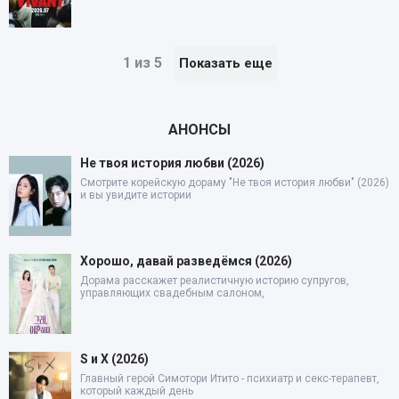
1 из 5
Показать еще
АНОНСЫ
Не твоя история любви (2026)
Смотрите корейскую дораму "Не твоя история любви" (2026)
и вы увидите истории
Хорошо, давай разведёмся (2026)
Дорама расскажет реалистичную историю супругов,
управляющих свадебным салоном,
S и X (2026)
Главный герой Симотори Итито - психиатр и секс-терапевт,
который каждый день