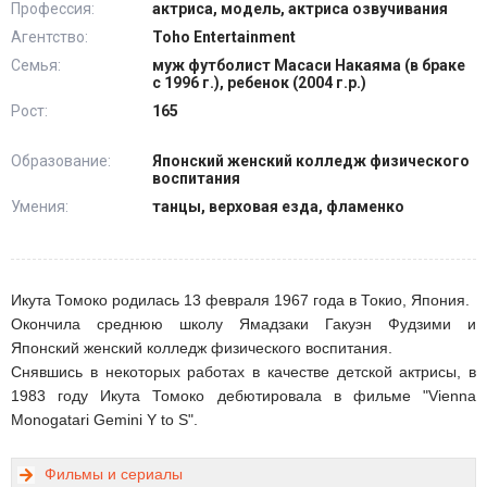
Профессия:
актриса, модель, актриса озвучивания
Агентство:
Toho Entertainment
Семья:
муж футболист Масаси Накаяма (в браке
с 1996 г.), ребенок (2004 г.р.)
Рост:
165
Образование:
Японский женский колледж физического
воспитания
Умения:
танцы, верховая езда, фламенко
Икута Томоко родилась 13 февраля 1967 года в Токио, Япония.
Окончила среднюю школу Ямадзаки Гакуэн Фудзими и
Японский женский колледж физического воспитания.
Снявшись в некоторых работах в качестве детской актрисы, в
1983 году Икута Томоко дебютировала в фильме "Vienna
Monogatari Gemini Y to S".
Фильмы и сериалы