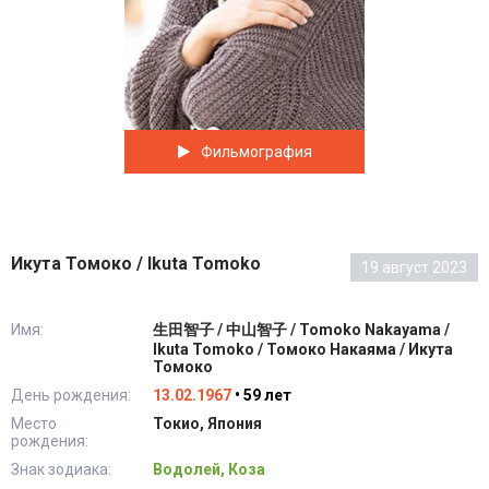
Фильмография
Икута Томоко / Ikuta Tomoko
19 август 2023
Имя:
生田智子 / 中山智子 / Tomoko Nakayama /
Ikuta Tomoko / Томоко Накаяма / Икута
Томоко
День рождения:
13.02.1967
• 59 лет
Место
Токио, Япония
рождения:
Знак зодиака:
Водолей, Коза