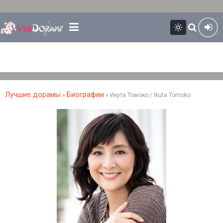
Лучшие дорамы
Биографии
»
» Икута Томоко / Ikuta Tomoko