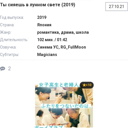
Ты сияешь в лунном свете (2019)
27.10.21
Год выпуска:
2019
Страна:
Япония
Жанр:
романтика, драма, школа
Длительность:
102 мин. / 01:42
Озвучка:
Синема УС, RG_FullMoon
Субтитры:
Magicians
2
+10