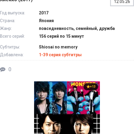
12.05.26
Год выпуска:
2017
Страна:
Япония
Жанр:
повседневность, семейный, дружба
Всего серий:
156 серий по 15 минут
Субтитры:
Shiosai no memory
Добавлена:
1-39 серия субтитры
0
+13