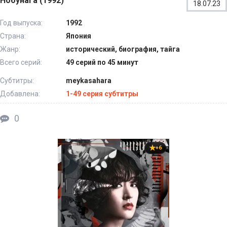
Нобунага (1992)
18.07.23
Год выпуска:
1992
Страна:
Япония
Жанр:
исторический, биография, тайга
Всего серий:
49 серий по 45 минут
Субтитры:
meykasahara
Добавлена:
1-49 серия субтитры
0
+6