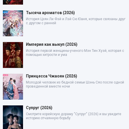
Тысяча ароматов (2026)
История Цзян Ли Фэй и Лэй Сю Юаня, которые связаны друг
с другом с ранней
Империя как выкуп (2026)
История первой женщины-ученого Мэн Тин Хуэй, которая с
помощью хитрости и ума
Принцесса Чжаоян (2026)
Молодой человек из бедной семьи Шэнь Сяо после одной
проведенной вместе ночи
Супруг (2026)
Смотрите корейскую дораму "Супруг" (2026) и вы увидите
историю отчаянную борьбу