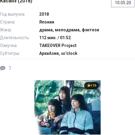
Касанэ (2018)
10.05.20
Год выпуска:
2018
Страна:
Япония
Жанр:
драма, мелодрама, фэнтези
Длительность:
112 мин. / 01:52
Озвучка:
TAKEOVER Project
Субтитры:
АрхиАзия, ∞'clock
1
+16