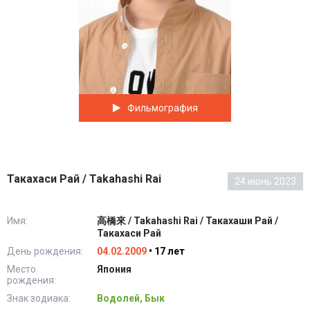
Фильмография
Такахаси Рай / Takahashi Rai
24 июнь 2023
Имя:
高橋來 / Takahashi Rai / Такахаши Рай /
Такахаси Рай
День рождения:
04.02.2009
• 17 лет
Место
Япония
рождения:
Знак зодиака:
Водолей, Бык