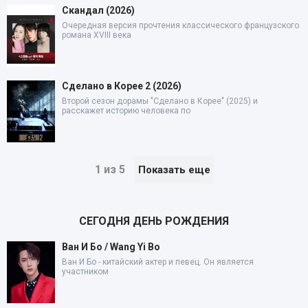
Скандал (2026)
Очередная версия прочтения классического французского
романа XVIII века
Сделано в Корее 2 (2026)
Второй сезон дорамы "Сделано в Корее" (2025) и
расскажет историю человека по
1 из 5
Показать еще
СЕГОДНЯ ДЕНЬ РОЖДЕНИЯ
Ван И Бо / Wang Yi Bo
Ван И Бо - китайский актер и певец. Он является
участником