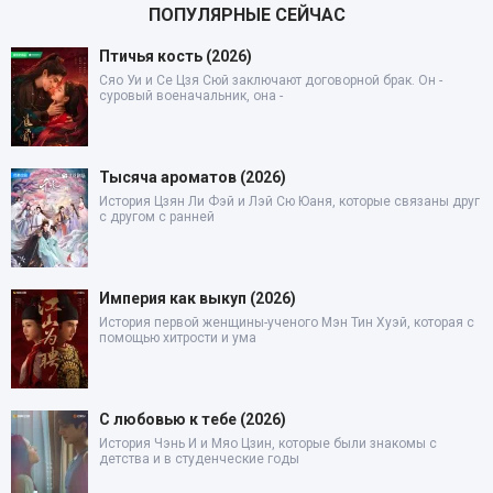
ПОПУЛЯРНЫЕ СЕЙЧАС
Птичья кость (2026)
Сяо Уи и Се Цзя Сюй заключают договорной брак. Он -
суровый военачальник, она -
Тысяча ароматов (2026)
История Цзян Ли Фэй и Лэй Сю Юаня, которые связаны друг
с другом с ранней
Империя как выкуп (2026)
История первой женщины-ученого Мэн Тин Хуэй, которая с
помощью хитрости и ума
С любовью к тебе (2026)
История Чэнь И и Мяо Цзин, которые были знакомы с
детства и в студенческие годы