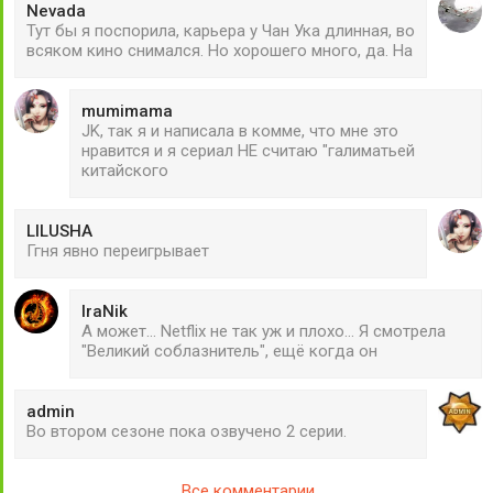
Nevada
Тут бы я поспорила, карьера у Чан Ука длинная, во
всяком кино снимался. Но хорошего много, да. На
mumimama
JK, так я и написала в комме, что мне это
нравится и я сериал НЕ считаю "галиматьей
китайского
LILUSHA
Ггня явно переигрывает
IraNik
А может... Netflix не так уж и плохо... Я смотрела
"Великий соблазнитель", ещё когда он
admin
Во втором сезоне пока озвучено 2 серии.
Все комментарии