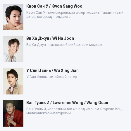
Квон Сан У / Kwon Sang Woo
Квон Сан У - южнокорейский актер, модель. Талантливый
актер, которому поддаются
Ви Ха Джун / Wi Ha Joon
Ви Ха Джун - южнокорейский актер и модель.
У Син Цзянь / Wu Xing Jian
У Син Цзянь - китайский актер.
Ван Гуань И / Lawrence Wong / Wang Guan
Ван Гуань И, известный так же под именем Лоуренс Вон, -
малазийско-сингапурский