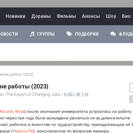
Новинки
Дорамы
Фильмы
Анонсы
Шоу
Био
НОВОСТИ
ГРУППЫ
ПОДБОРКИ
ФЛУД
смене работы (2023)
не работы (2023)
a / The Expert of Changing Jobs / 転職の魔王様
Косиба Фука
) после окончания университета устроилась на работу
но через три года была вынуждена уволиться из-за домогательств.
нает работать в агентстве по трудоустройству, принадлежащем её т
Араши (
Нарита Рё
), консультантом по вопросам карьеры.