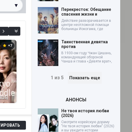
▾
Перекресток: Обещание
спасения жизни и
0%
Действие разворачивается в
центре неотложной помощи
больницы Иокогама, где
Таинственная девятка
+7
+7
+15
против
В 1930-ом году Чжан Цишань,
командующий обороной
Чанша и глава «Девяти врат»,
1 из 5
Показать еще
Нелюбимые:
Учитель Миками
026)
Скрытые одиночки
(2025)
Сп
АНОНСЫ
(2025)
Не твоя история любви
(2026)
Смотрите корейскую дораму
ИРОВАТЬ
"Не твоя история любви" (2026)
и вы увидите истории