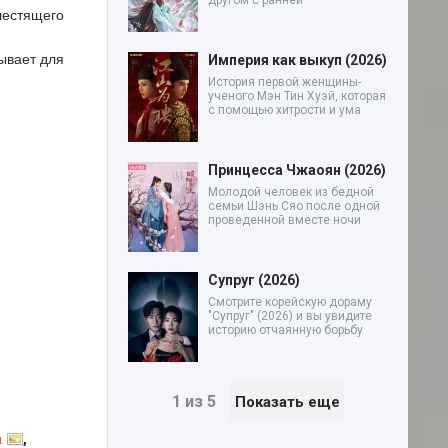
другом с ранней
лестящего
ывает для
Империя как выкуп (2026)
История первой женщины-
ученого Мэн Тин Хуэй, которая
с помощью хитрости и ума
Принцесса Чжаоян (2026)
Молодой человек из бедной
семьи Шэнь Сяо после одной
проведенной вместе ночи
Супруг (2026)
Смотрите корейскую дораму
"Супруг" (2026) и вы увидите
историю отчаянную борьбу
1 из 5
Показать еще
а
,