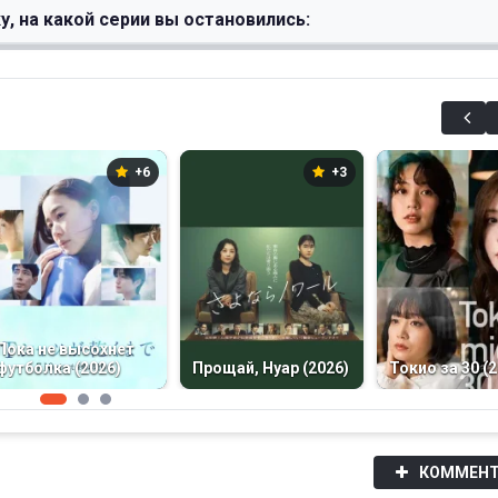
у, на какой серии вы остановились:
+6
+3
Пока не высохнет
футболка (2026)
Прощай, Нуар (2026)
Токио за 30 (2
КОММЕНТ