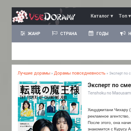
Каталог ▾
Топ ▾
ЖАНР
СТРАНА
ГОДЫ
Лучшие дорамы
Дорамы повседневность
»
» Эксперт по 
Эксперт по сме
Tenshoku no Maousam
Хицуджитани Чихару (
рекламное агентство, 
После этого, она начи
знакомится с Курусу 