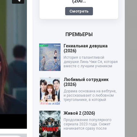
(200...
Смотреть
ПРЕМЬЕРЫ
Гениальная девушка
(2026)
История о талантливой
девушке Линь Чжи Ся, которая
вместе с лучшим учеником
Любимый сотрудник
(2026)
Дорама основана на вебтуне,
и рассказывает о любовном
треугольнике, в который
Живой 2 (2026)
Продолжение популярного
сериала 2023 года. Сюжет
начинается сразу после