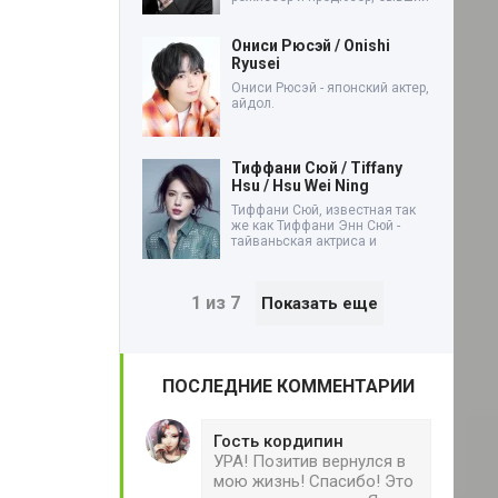
Ониси Рюсэй / Onishi
Ryusei
Ониси Рюсэй - японский актер,
айдол.
Тиффани Сюй / Tiffany
Hsu / Hsu Wei Ning
Тиффани Сюй, известная так
же как Тиффани Энн Сюй -
тайваньская актриса и
1 из 7
Показать еще
ПОСЛЕДНИЕ КОММЕНТАРИИ
Гость кордипин
УРА! Позитив вернулся в
мою жизнь! Спасибо! Это