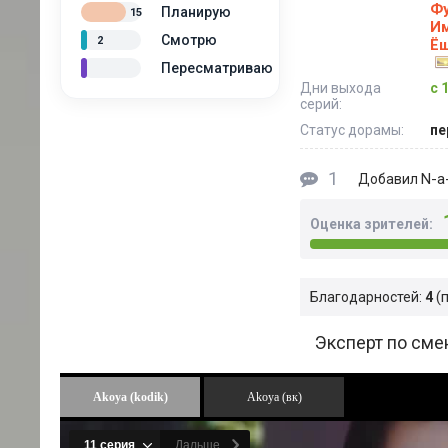
Фу
Планирую
15
Им
Смотрю
2
Ё
Пересматриваю
Дни выхода
с 
серий:
Статус дорамы:
пе
1
N-a-
Добавил
Оценка зрителей:
Благодарностей:
4
Эксперт по сме
Akoya (kodik)
Akoya (вк)