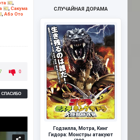
ота
,
а
Сакума
,
СЛУЧАЙНАЯ ДОРАМА
Абэ Ото
,
7
0
Ь СПАСИБО
Годзилла, Мотра, Кинг
Гидора: Монстры атакуют