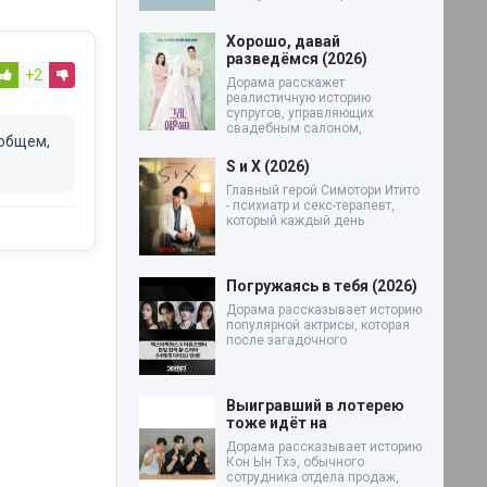
Хорошо, давай
разведёмся (2026)
+2
Дорама расскажет
реалистичную историю
супругов, управляющих
свадебным салоном,
 общем,
S и X (2026)
Главный герой Симотори Итито
- психиатр и секс-терапевт,
который каждый день
Погружаясь в тебя (2026)
Дорама рассказывает историю
популярной актрисы, которая
после загадочного
Выигравший в лотерею
тоже идёт на
Дорама рассказывает историю
Кон Ын Тхэ, обычного
сотрудника отдела продаж,