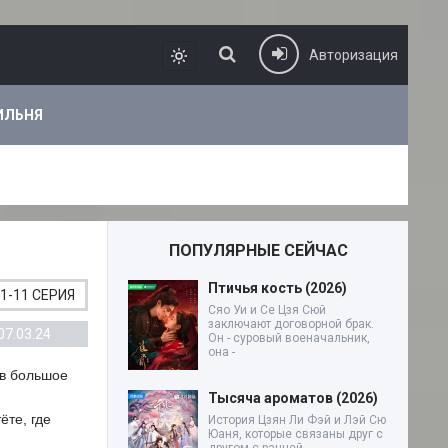
Авторизация
ИЛЬНЯ
ПОПУЛЯРНЫЕ СЕЙЧАС
Птичья кость (2026)
1-11 СЕРИЯ
Сяо Уи и Се Цзя Сюй
заключают договорной брак.
07.03.24
Он - суровый военачальник,
она -
 в большое
Тысяча ароматов (2026)
ёте, где
История Цзян Ли Фэй и Лэй Сю
Юаня, которые связаны друг с