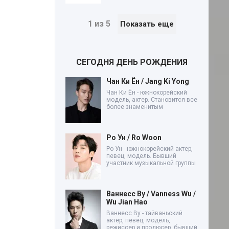
1 из 5
Показать еще
СЕГОДНЯ ДЕНЬ РОЖДЕНИЯ
Чан Ки Ён / Jang Ki Yong
Чан Ки Ён - южнокорейский
модель, актер. Становится все
более знаменитым
Ро Ун / Ro Woon
Ро Ун - южнокорейский актер,
певец, модель. Бывший
участник музыкальной группы
Ваннесс Ву / Vanness Wu /
Wu Jian Hao
Ваннесс Ву - тайваньский
актер, певец, модель,
режиссер и продюсер, бывший