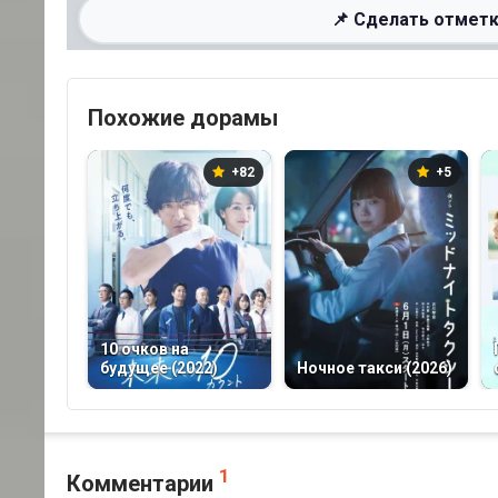
📌 Сделать отметк
Похожие дорамы
+82
+5
10 очков на
будущее (2022)
Ночное такси (2026)
1
Комментарии