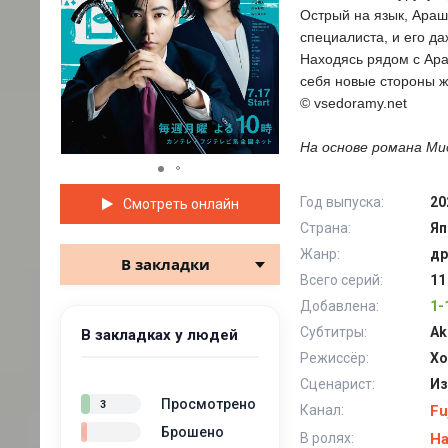
Острый на язык, Араш
специалиста, и его д
Находясь рядом с Ара
себя новые стороны ж
© vsedoramy.net
На основе романа Мио
Год выпуска:
20
Смотреть онлайн
Страна:
Яп
Жанр:
др
В закладки
Всего серий:
11
Добавлена:
1-
Субтитры:
Ak
В закладках у людей
Режиссёр:
Хо
Сценарист:
Из
Просмотрено
3
Канал:
Fu
Брошено
В ролях:
На