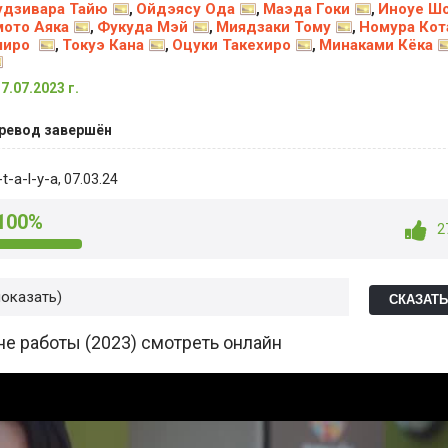
дзивара Тайю
Ойдэясу Ода
Маэда Гоки
Иноуе Ш
,
,
,
ото Аяка
Фукуда Мэй
Миядзаки Тому
Номура Кот
,
,
,
широ
Токуэ Кана
Оцуки Такехиро
Минаками Кёка
,
,
,
17.07.2023 г.
ревод завершён
t-a-l-y-a
, 07.03.24
100%
2
показать
СКАЗАТ
не работы (2023) смотреть онлайн