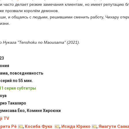
и часто делает резкие замечания клиентам, но имеет репутацию б
аже прозвали королём демонов.
ши, и общаясь с людьми, решившими сменить работу, Чихару откр
изни.
 Нукага "Tenshoku no Maousama" (2021).
23
ония
ама, повседневность
 серий по 55 мин.
11 серия субтитры
oya
риэ Такахиро
умисава Ёко, Комине Хироюки
ji TV
рита Рё
Косиба Фука
Исида Юрико
Ямагути Саяк
,
,
,