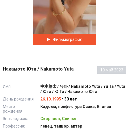
Фильмография
Накамото Юта / Nakamoto Yuta
10 май 2023
Имя:
中本悠太 / 유타 / Nakamoto Yuta / Yu Ta / Yuta
/ Юта / Ю Та / Накамото Юта
День рождения:
26.10.1995
• 30 лет
Место
Кадома, префектура Осака, Япония
рождения:
Знак зодиака:
Скорпион, Свинья
Профессия:
певец, танцор, актер