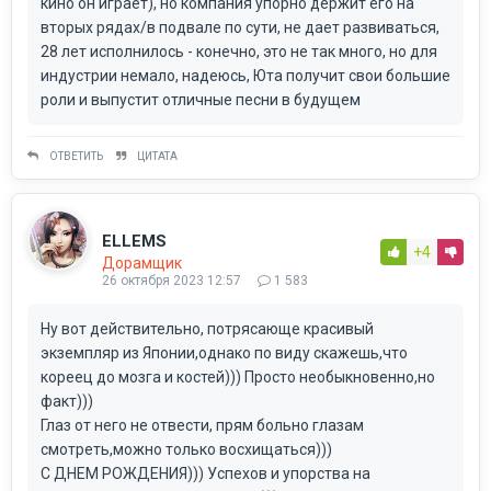
кино он играет), но компания упорно держит его на
вторых рядах/в подвале по сути, не дает развиваться,
28 лет исполнилось - конечно, это не так много, но для
индустрии немало, надеюсь, Юта получит свои большие
роли и выпустит отличные песни в будущем
ОТВЕТИТЬ
ЦИТАТА
ELLEMS
+4
Дорамщик
26 октября 2023 12:57
1 583
Ну вот действительно, потрясающе красивый
экземпляр из Японии,однако по виду скажешь,что
кореец до мозга и костей))) Просто необыкновенно,но
факт)))
Глаз от него не отвести, прям больно глазам
смотреть,можно только восхищаться)))
С ДНЕМ РОЖДЕНИЯ))) Успехов и упорства на