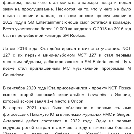
фанатом, после чего стал мечтать о карьере певца и подал
завку на прослушивание. Несмотря на то, что у него не было
опыта в пении и танцах, на своем первом прослушивании в
2012 году в SM Entertainment юноша смог остаться в команде.
Всего участвовало более 10 000 кандидатов. С 2013 по 2016 год
был в пре-дебютной команде SM Rookies.
Летом 2016 года Юта дебютировал в качестве участника NCT
127 с их первым мини-альбомом
NCT 127
и стал первым
японским айдолом, дебютировавшим в SM Entertainment. Чуть
позже стал приглашенным МС музыкальной программы M
Countdown.
В сентябре 2020 года Юта присоединился к проекту NCT. Позже
вышел второй японский мини-альбом
Loveholic
в Японии,
который вскоре занял 1-е место в Oricon.
В апреле 2021 года было объявлено о первых сольных
фотосессиях Накамуто Юты в японских журналах PMC и Ginger.
Актерский дебют состоялся в 2022 году. Одну из первых
ведущих ролей сыграл в этом же в году в школьном боевике