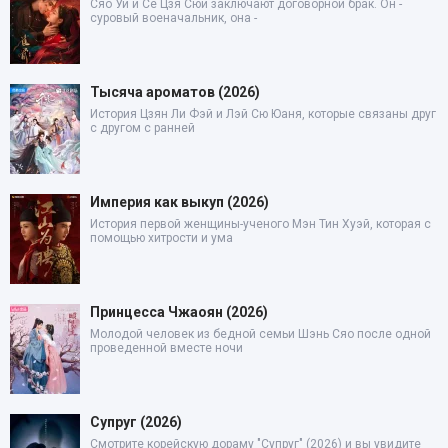
Сяо Уи и Се Цзя Сюй заключают договорной брак. Он -
суровый военачальник, она -
Тысяча ароматов (2026)
История Цзян Ли Фэй и Лэй Сю Юаня, которые связаны друг
с другом с ранней
Империя как выкуп (2026)
История первой женщины-ученого Мэн Тин Хуэй, которая с
помощью хитрости и ума
Принцесса Чжаоян (2026)
Молодой человек из бедной семьи Шэнь Сяо после одной
проведенной вместе ночи
Супруг (2026)
Смотрите корейскую дораму "Супруг" (2026) и вы увидите