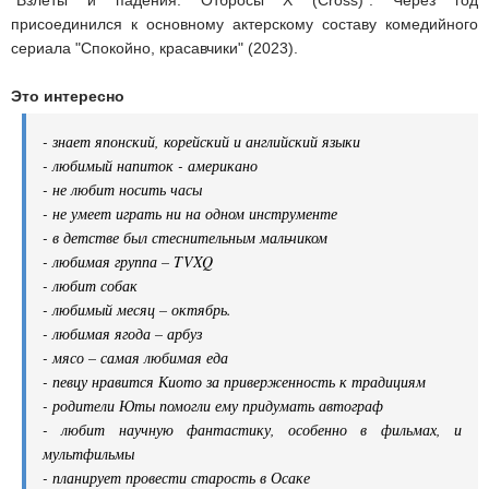
"Взлеты и падения: Отбросы X (Cross)". Через год
присоединился к основному актерскому составу комедийного
сериала "Спокойно, красавчики" (2023).
Это интересно
- знает японский, корейский и английский языки
- любимый напиток - американо
- не любит носить часы
- не умеет играть ни на одном инструменте
- в детстве был стеснительным мальчиком
- любимая группа – TVXQ
- любит собак
- любимый месяц – октябрь.
- любимая ягода – арбуз
- мясо – самая любимая еда
- певцу нравится Киото за приверженность к традициям
- родители Юты помогли ему придумать автограф
- любит научную фантастику, особенно в фильмах, и
мультфильмы
- планирует провести старость в Осаке