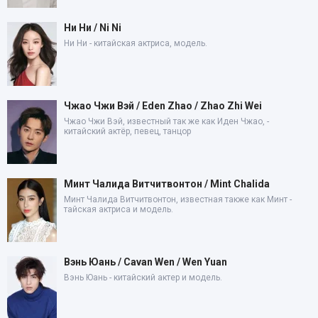
Ни Ни / Ni Ni
Ни Ни - китайская актриса, модель.
Чжао Чжи Вэй / Eden Zhao / Zhao Zhi Wei
Чжао Чжи Вэй, известный так же как Иден Чжао, -
китайский актёр, певец, танцор
Минт Чалида Витчитвонтон / Mint Chalida
Минт Чалида Витчитвонтон, известная также как Минт -
тайская актриса и модель.
Вэнь Юань / Cavan Wen / Wen Yuan
Вэнь Юань - китайский актер и модель.