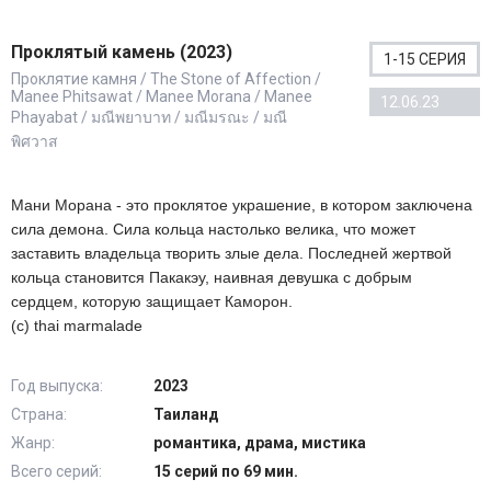
Проклятый камень (2023)
1-15 СЕРИЯ
Проклятие камня / The Stone of Affection /
Manee Phitsawat / Manee Morana / Manee
12.06.23
Phayabat / มณีพยาบาท / มณีมรณะ / มณี
พิศวาส
Мани Морана - это проклятое украшение, в котором заключена
сила демона. Сила кольца настолько велика, что может
заставить владельца творить злые дела. Последней жертвой
кольца становится Пакакэу, наивная девушка с добрым
сердцем, которую защищает Каморон.
(с) thai marmalade
Год выпуска:
2023
Страна:
Таиланд
Жанр:
романтика, драма, мистика
Всего серий:
15 серий по 69 мин.