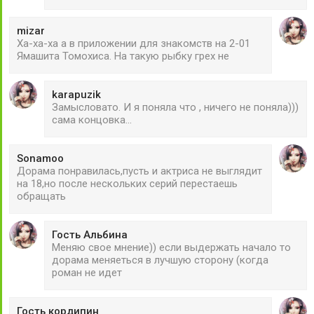
mizar
Ха-ха-ха а в приложении для знакомств на 2-01
Ямашита Томохиса. На такую рыбку грех не
karapuzik
Замысловато. И я поняла что , ничего не поняла)))
сама концовка...
Sonamoo
Дорама понравилась,пусть и актриса не выглядит
на 18,но после нескольких серий перестаешь
обращать
Гость Альбина
Меняю свое мнение)) если выдержать начало то
дорама меняеться в лучшую сторону (когда
роман не идет
Гость кордипин