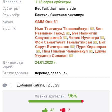
Добавлена:
1-15 серия субтитры
Субтитры:
RedTail, thai marmalade
Режиссёр:
Бантчон Синтанамонконкун
Канал:
GMM One 31
В ролях:
Нью Тхитипум Течаапайкхун
Бен
,
Равиянан Такед
Буа Налинтип
,
Сакунонампай
Чопен Нучинтра
,
,
Фон Санантачат Танапатписан
Биг
,
Сарут Вичитранон
Пури Хиранпрак
,
Пим Пимпан Чалайнакуп
Джум
,
,
Утумпон Силапан
Дни выхода
24.01.2023 г.
серий:
Статус дорамы:
перевод завершен
1
Katrina
Добавил
, 12.06.23
96%
Оценка зрителей:
43
2