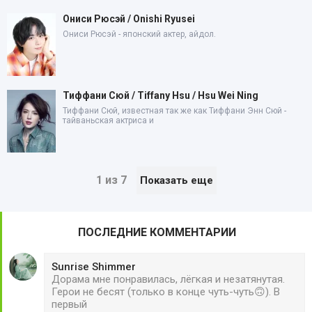
Ониси Рюсэй / Onishi Ryusei
Ониси Рюсэй - японский актер, айдол.
Тиффани Сюй / Tiffany Hsu / Hsu Wei Ning
Тиффани Сюй, известная так же как Тиффани Энн Сюй -
тайваньская актриса и
1 из 7
Показать еще
ПОСЛЕДНИЕ КОММЕНТАРИИ
Sunrise Shimmer
Дорама мне понравилась, лёгкая и незатянутая.
Герои не бесят (только в конце чуть-чуть🙃). В
первый