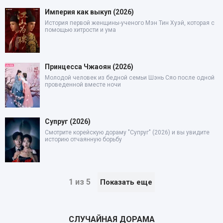
Империя как выкуп (2026)
История первой женщины-ученого Мэн Тин Хуэй, которая с
помощью хитрости и ума
Принцесса Чжаоян (2026)
Молодой человек из бедной семьи Шэнь Сяо после одной
проведенной вместе ночи
Супруг (2026)
Смотрите корейскую дораму "Супруг" (2026) и вы увидите
историю отчаянную борьбу
1 из 5
Показать еще
СЛУЧАЙНАЯ ДОРАМА