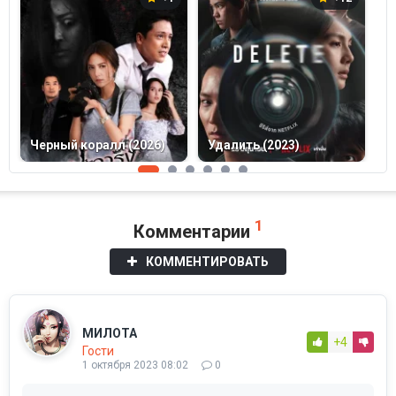
Черный коралл (2026)
Удалить (2023)
Л
1
Комментарии
КОММЕНТИРОВАТЬ
МИЛОТА
+4
Гости
1 октября 2023 08:02
0