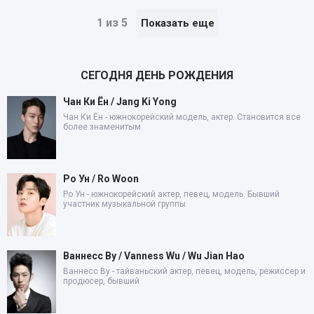
1 из 5
Показать еще
СЕГОДНЯ ДЕНЬ РОЖДЕНИЯ
Чан Ки Ён / Jang Ki Yong
Чан Ки Ён - южнокорейский модель, актер. Становится все
более знаменитым
Ро Ун / Ro Woon
Ро Ун - южнокорейский актер, певец, модель. Бывший
участник музыкальной группы
Ваннесс Ву / Vanness Wu / Wu Jian Hao
Ваннесс Ву - тайваньский актер, певец, модель, режиссер и
продюсер, бывший