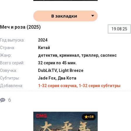
В закладки
Меч и роза (2025)
19.08.25
Год выпуска:
2024
Страна:
Китай
Жанр:
детектив, криминал, триллер, саспенс
Всего серий:
32 серии по 45 мин.
Озвучка:
DubLikTV, Light Breeze
Субтитры:
Jade Fox, Два Кота
Добавлена:
1-32 серия озвучка, 1-32 серия субтитры
6
+58