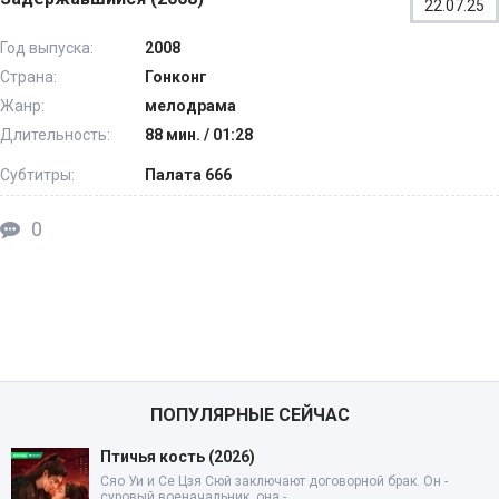
22.07.25
Год выпуска:
2008
Страна:
Гонконг
Жанр:
мелодрама
Длительность:
88 мин. / 01:28
Субтитры:
Палата 666
0
ПОПУЛЯРНЫЕ СЕЙЧАС
Птичья кость (2026)
Сяо Уи и Се Цзя Сюй заключают договорной брак. Он -
суровый военачальник, она -