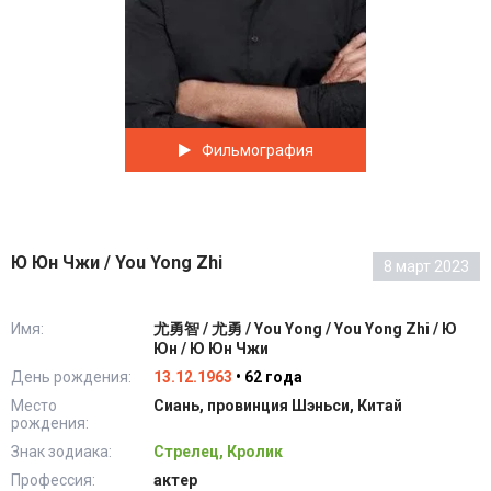
Фильмография
Ю Юн Чжи / You Yong Zhi
8 март 2023
Имя:
尤勇智 / 尤勇 / You Yong / You Yong Zhi / Ю
Юн / Ю Юн Чжи
День рождения:
13.12.1963
• 62 года
Место
Сиань, провинция Шэньси, Китай
рождения:
Знак зодиака:
Стрелец, Кролик
Профессия:
актер