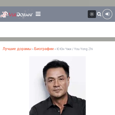
Лучшие дорамы
Биографии
»
» Ю Юн Чжи / You Yong Zhi