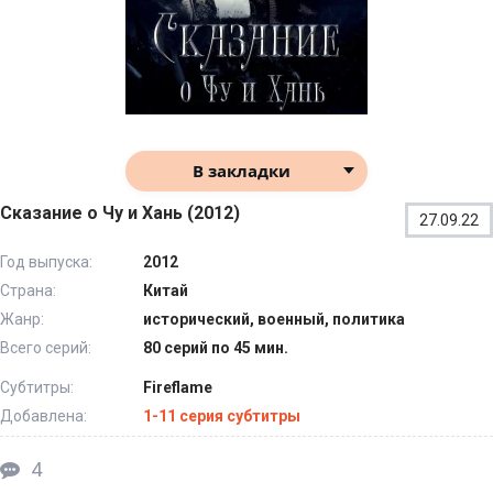
В закладки
Сказание о Чу и Хань (2012)
27.09.22
Год выпуска:
2012
Страна:
Китай
Жанр:
исторический, военный, политика
Всего серий:
80 серий по 45 мин.
Субтитры:
Fireflame
Добавлена:
1-11 серия субтитры
4