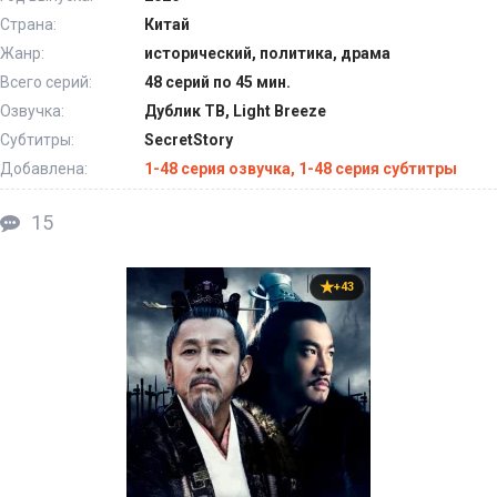
Страна:
Китай
Жанр:
исторический, политика, драма
Всего серий:
48 серий по 45 мин.
Озвучка:
Дублик ТВ, Light Breeze
Субтитры:
SecretStory
Добавлена:
1-48 серия озвучка, 1-48 серия субтитры
15
+43