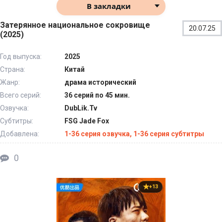
В закладки
Затерянное национальное сокровище
20.07.25
(2025)
Год выпуска:
2025
Страна:
Китай
Жанр:
драма исторический
Всего серий:
36 серий по 45 мин.
Озвучка:
DubLik.Tv
Субтитры:
FSG Jade Fox
Добавлена:
1-36 серия озвучка, 1-36 серия субтитры
0
+13