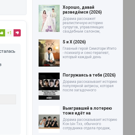
Хорошо, давай
разведёмся (2026)
Дорама расскажет
реалистичную историю
супругов, управляющих
свадебным салоном,
+1
S и X (2026)
Главный герой Симотори Итито
осталась
- психиатр и секс-терапевт,
который каждый день
з
Погружаясь в тебя (2026)
Дорама рассказывает историю
популярной актрисы, которая
после загадочного
Выигравший в лотерею
тоже идёт на
Дорама рассказывает историю
Кон Ын Тхэ, обычного
сотрудника отдела продаж,