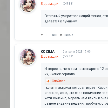
Дорамщик
5 331
Отличный умиротворяющий финал, отвеча
делается к лучшему.
ОТВЕТИТЬ
ЦИТАТА
KOZIMA
6 апреля 2023 17:00
Дорамщик
5 331
Интересно, чего там насценарят в 12 с
их, - конек сериала.
. кстати, актриса, которая играет Каор
японцев, ясно, что свое понимание про
хотя, конечно, мораль нам явили и она
разное видение решения проблем, страх