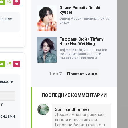
+5
Ониси Рюсэй / Onishi
Ryusei
о, все
Ониси Рюсэй - японский актер,
айдол.
Тиффани Сюй / Tiffany
Hsu / Hsu Wei Ning
Тиффани Сюй, известная так
же как Тиффани Энн Сюй -
тайваньская актриса и
+5
1 из 7
Показать еще
уемость
ПОСЛЕДНИЕ КОММЕНТАРИИ
 у
Sunrise Shimmer
Дорама мне понравилась,
японцами
лёгкая и незатянутая.
Герои не бесят (только в