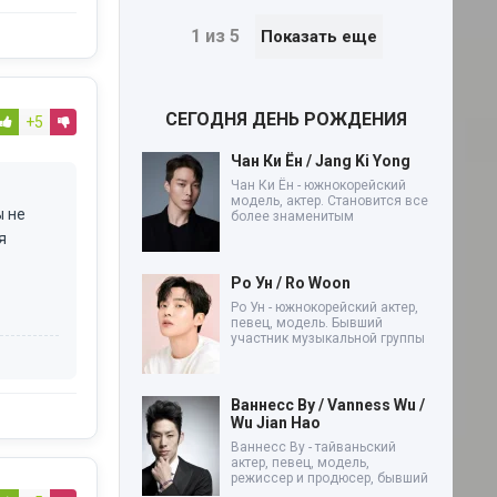
1 из 5
Показать еще
СЕГОДНЯ ДЕНЬ РОЖДЕНИЯ
+5
Чан Ки Ён / Jang Ki Yong
Чан Ки Ён - южнокорейский
модель, актер. Становится все
ы не
более знаменитым
я
Ро Ун / Ro Woon
Ро Ун - южнокорейский актер,
певец, модель. Бывший
участник музыкальной группы
Ваннесс Ву / Vanness Wu /
Wu Jian Hao
Ваннесс Ву - тайваньский
актер, певец, модель,
режиссер и продюсер, бывший