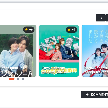
+6
+4
Последняя нота
Клуб любви к
Ночь, когда я
(2026)
милому (2026)
забеременела
президента (2
КОММЕНТ