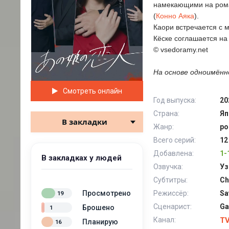
намекающими на рома
(
Конно Аяка
).
Каори встречается с 
Кёске соглашается на 
© vsedoramy.net
На основе одноимённ
Смотреть онлайн
Год выпуска:
20
Страна:
Яп
В закладки
Жанр:
ро
Всего серий:
12
Добавлена:
1-
В закладках у людей
Озвучка:
Уз
Субтитры:
Ch
Просмотрено
Режиссёр:
Sa
19
Сценарист:
Ga
Брошено
1
Канал:
TV
Планирую
16