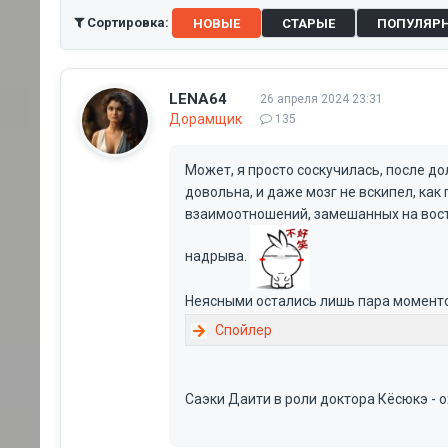
Сортировка:
НОВЫЕ
СТАРЫЕ
ПОПУЛЯР
LENA64
26 апреля 2024 23:31
Дорамщик
135
Может, я просто соскучилась, после д
довольна, и даже мозг не вскипел, ка
взаимоотношений, замешанных на вост
надрыва.
Неясными остались лишь пара моменто
Саэки Даити в роли доктора Кёсюкэ - 