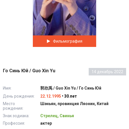
Фильмография
Го Синь Юй / Guo Xin Yu
14 декабрь 2022
Имя:
郭欣禹 / Guo Xin Yu / Го Синь Юй
День рождения:
22.12.1995
• 30 лет
Место
Шэньян, провинция Ляонин, Китай
рождения:
Знак зодиака:
Стрелец, Свинья
Профессия:
актер