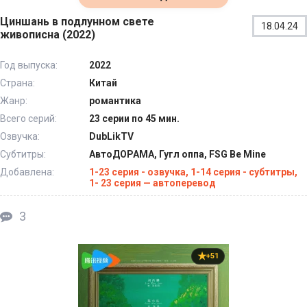
Циншань в подлунном свете
18.04.24
живописна (2022)
Год выпуска:
2022
Страна:
Китай
Жанр:
романтика
Всего серий:
23 серии по 45 мин.
Озвучка:
DubLikTV
Субтитры:
АвтоДОРАМА, Гугл оппа, FSG Be Mine
Добавлена:
1-23 серия - озвучка, 1-14 серия - субтитры,
1- 23 серия — автоперевод
3
+51