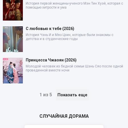
История первой женщины-ученого Мэн Тин Хуэй, которая с
помощью хитрости и ума
С любовью к тебе (2026)
История Чэнь И и Мяо Цзин, которые были знакомы с
детства и в студенческие годы
Принцесса Чжаоян (2026)
Молодой человек из бедной семьи Шэнь Сяо после одной
проведенной вместе ночи
1 из 5
Показать еще
СЛУЧАЙНАЯ ДОРАМА