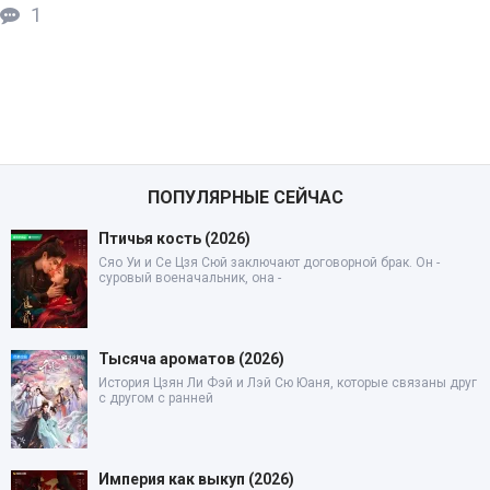
1
ПОПУЛЯРНЫЕ СЕЙЧАС
Птичья кость (2026)
Сяо Уи и Се Цзя Сюй заключают договорной брак. Он -
суровый военачальник, она -
Тысяча ароматов (2026)
История Цзян Ли Фэй и Лэй Сю Юаня, которые связаны друг
с другом с ранней
Империя как выкуп (2026)