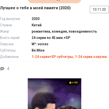
Лучшее о тебе в моей памяти (2020)
10.11.20
Год выпуска:
2020
Страна:
Китай
Жанр:
романтика, комедия, повседневность
Всего серий:
24 серии по 45 мин.+SP
Озвучка:
W³: voices
Субтитры:
Be Mine
Добавлена:
1-24 серия+SP субтитры, 1-24 серия озвучка
4
+143