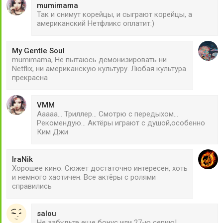
mumimama
Так и снимут корейцы, и сыграют корейцы, а
американский Нетфликс оплатит:)
My Gentle Soul
mumimama, Не пытаюсь демонизировать ни
Netflix, ни американскую культуру. Любая культура
прекрасна
VMM
Ааааа... Триллер... Смотрю с передыхом...
Рекомендую... Актёры играют с душой,особенно
Ким Джи
IraNik
Хорошее кино. Сюжет достаточно интересен, хоть
и немного хаотичен. Все актёры с ролями
справились
salou
Не забудьте еще бонус или 27-ю серию!