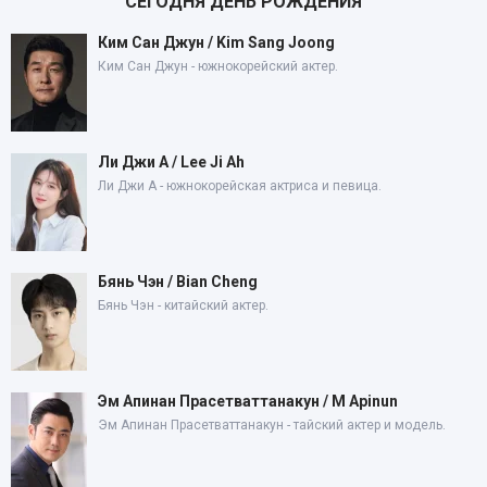
СЕГОДНЯ ДЕНЬ РОЖДЕНИЯ
Ким Сан Джун / Kim Sang Joong
Ким Сан Джун - южнокорейский актер.
Ли Джи А / Lee Ji Ah
Ли Джи А - южнокорейская актриса и певица.
Бянь Чэн / Bian Cheng
Бянь Чэн - китайский актер.
Эм Апинан Прасетваттанакун / M Apinun
Эм Апинан Прасетваттанакун - тайский актер и модель.