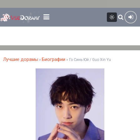
Лучшие дорамы
Биографии
»
» Го Синь Юй / Guo Xin Yu