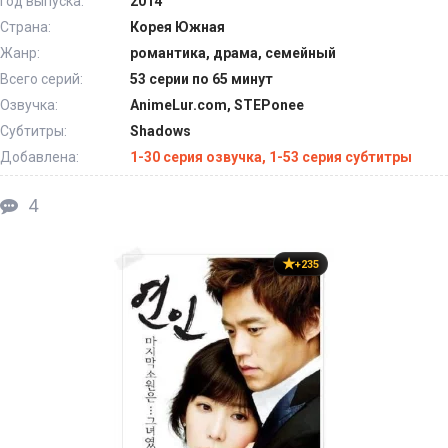
Год выпуска:
2014
Страна:
Корея Южная
Жанр:
романтика, драма, семейный
Всего серий:
53 серии по 65 минут
Озвучка:
AnimeLur.com, STEPoneе
Субтитры:
Shadows
Добавлена:
1-30 серия озвучка, 1-53 серия субтитры
4
+235