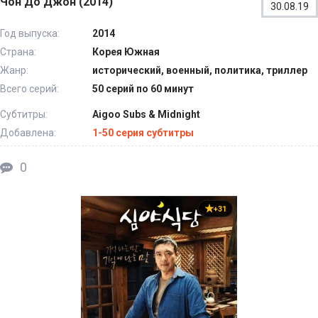
Чон До Джон (2014)
30.08.19
Год выпуска:
2014
Страна:
Корея Южная
Жанр:
исторический, военный, политика, триллер
Всего серий:
50 серий по 60 минут
Субтитры:
Aigoo Subs & Midnight
Добавлена:
1-50 серия субтитры
0
+31