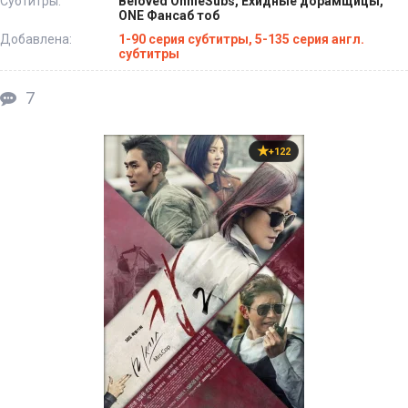
Субтитры:
Beloved OnnieSubs, Ехидные дорамщицы,
ONE Фансаб тоб
Добавлена:
1-90 серия субтитры, 5-135 серия англ.
субтитры
7
+122