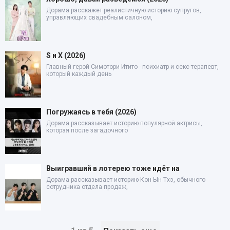
Дорама расскажет реалистичную историю супругов,
управляющих свадебным салоном,
S и X (2026)
Главный герой Симотори Итито - психиатр и секс-терапевт,
который каждый день
Погружаясь в тебя (2026)
Дорама рассказывает историю популярной актрисы,
которая после загадочного
Выигравший в лотерею тоже идёт на
Дорама рассказывает историю Кон Ын Тхэ, обычного
сотрудника отдела продаж,