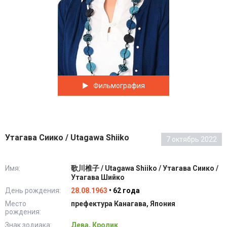
Фильмография
Утагава Сиико / Utagawa Shiiko
7 октябрь 2022
Имя:
歌川椎子 / Utagawa Shiiko / Утагава Сиико /
Утагава Шийко
День рождения:
28.08.1963
• 62 года
Место
префектура Канагава, Япония
рождения:
Знак зодиака:
Дева, Кролик