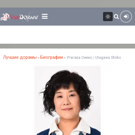
Лучшие дорамы
Биографии
»
» Утагава Сиико / Utagawa Shiiko