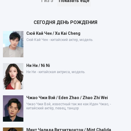
1 из 5
Показать еще
СЕГОДНЯ ДЕНЬ РОЖДЕНИЯ
Сюй Кай Чен / Xu Kai Cheng
Сюй Кай Чен - китайский актер, модель.
Ни Ни / Ni Ni
Ни Ни - китайская актриса, модель.
Чжао Чжи Вэй / Eden Zhao / Zhao Zhi Wei
Чжао Чжи Вэй, известный так же как Иден Чжао, -
китайский актёр, певец, танцор
Минт Чалида Витчитвонтон / Mint Chalida