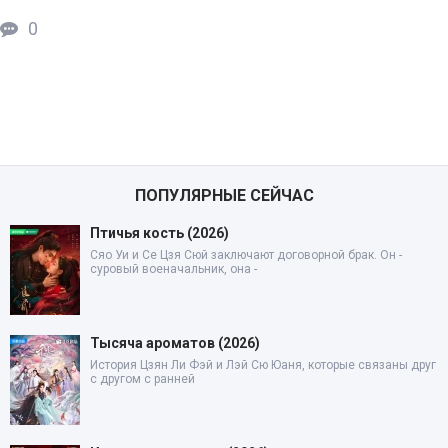
0
ПОПУЛЯРНЫЕ СЕЙЧАС
Птичья кость (2026)
Сяо Уи и Се Цзя Сюй заключают договорной брак. Он -
суровый военачальник, она -
Тысяча ароматов (2026)
История Цзян Ли Фэй и Лэй Сю Юаня, которые связаны друг
с другом с ранней