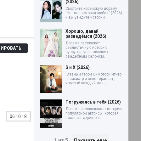
(2026)
Смотрите корейскую дораму
"Не твоя история любви" (2026)
и вы увидите истории
Хорошо, давай
разведёмся (2026)
Дорама расскажет
реалистичную историю
ИРОВАТЬ
супругов, управляющих
свадебным салоном,
S и X (2026)
Главный герой Симотори Итито
- психиатр и секс-терапевт,
который каждый день
Погружаясь в тебя (2026)
Дорама рассказывает историю
популярной актрисы, которая
06.10.18
после загадочного
1 из 5
Показать еще