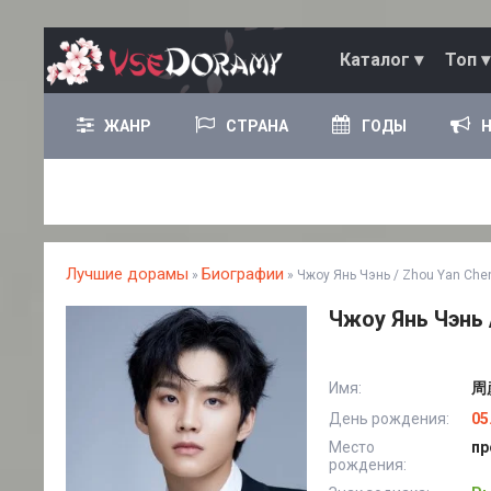
Каталог ▾
Топ ▾
ЖАНР
СТРАНА
ГОДЫ
Лучшие дорамы
Биографии
»
» Чжоу Янь Чэнь / Zhou Yan Che
Чжоу Янь Чэнь 
Имя:
周彦
День рождения:
05
Место
пр
рождения: