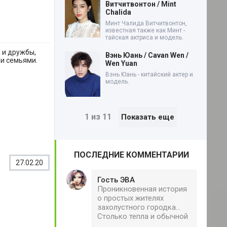
Витчитвонтон / Mint
Chalida
Минт Чалида Витчитвонтон,
известная также как Минт -
тайская актриса и модель.
 и дружбы,
Вэнь Юань / Cavan Wen /
и семьями.
Wen Yuan
Вэнь Юань - китайский актер и
модель.
1 из 11
Показать еще
ПОСЛЕДНИЕ КОММЕНТАРИИ
27.02.20
Гость ЭВА
Проникновенная история
о простых жителях
захолустного городка...
Столько тепла и обычной