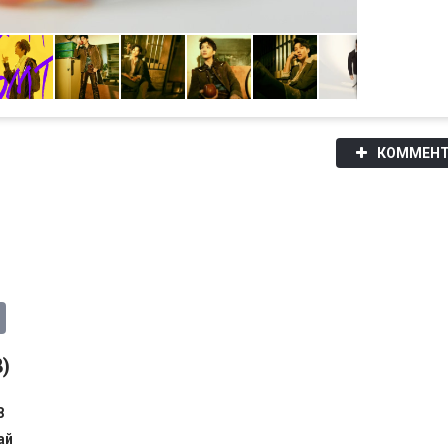
КОММЕНТ
)
8
ай