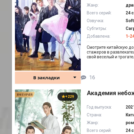
Жанр:
дра
Всего серий:
24 с
Озвучка:
Sof
Субтитры:
Car
Добавлена:
1-24
Смотрите китайскую до
стажеров в развлекате
свой веселый и трогате
16
В закладки
Академия небож
+229
Год выпуска:
202
Страна:
Кит
Жанр:
ром
Всего серий:
24 с