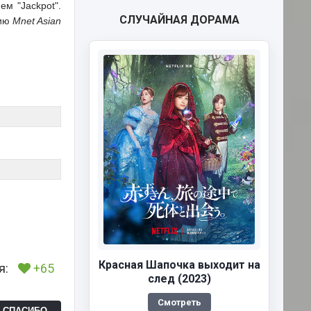
м "Jackpot".
СЛУЧАЙНАЯ ДОРАМА
мию
Mnet Asian
Красная Шапочка выходит на
я:
+65
след (2023)
Смотреть
Ь СПАСИБО