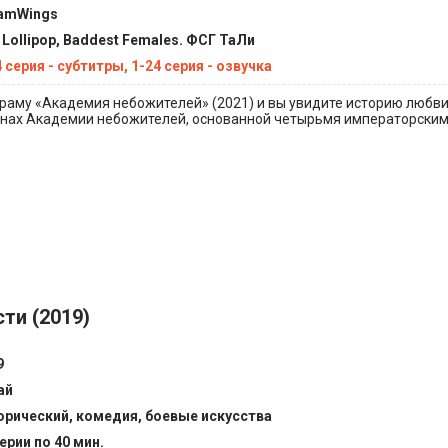
amWings
 Lollipop, Baddest Females. ФСГ ТаЛи
 серия - субтитры, 1-24 серия - озвучка
раму «Академия небожителей» (2021) и вы увидите историю любви
енах Академии небожителей, основанной четырьмя императорским
ти (2019)
9
ай
орический, комедия, боевые искусства
ерии по 40 мин.