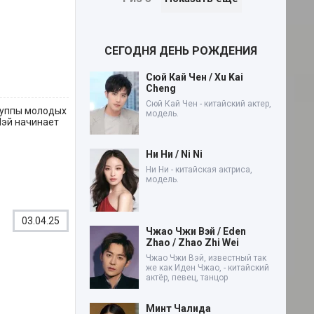
СЕГОДНЯ ДЕНЬ РОЖДЕНИЯ
Сюй Кай Чен / Xu Kai
Cheng
Сюй Кай Чен - китайский актер,
группы молодых
модель.
Лэй начинает
Ни Ни / Ni Ni
Ни Ни - китайская актриса,
модель.
03.04.25
Чжао Чжи Вэй / Eden
Zhao / Zhao Zhi Wei
Чжао Чжи Вэй, известный так
же как Иден Чжао, - китайский
актёр, певец, танцор
Минт Чалида