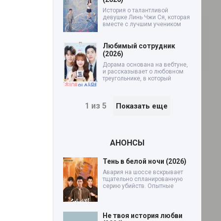
История о талантливой
девушке Линь Чжи Ся, которая
вместе с лучшим учеником
Любимый сотрудник
(2026)
Дорама основана на вебтуне,
и рассказывает о любовном
треугольнике, в который
1 из 5
Показать еще
АНОНСЫ
Тень в белой ночи (2026)
Авария на шоссе вскрывает
тщательно спланированную
серию убийств. Опытные
Не твоя история любви