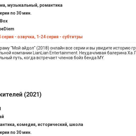
ма, музыкальный, романтика
ерии по 30 мин.
tBox
peDiem
 серия - озвучка, 1-24 серия - субтитры
раму "Мой айдол" (2018) онлайн все серии и вы увидите историю 
льной компании LianLian Entertainment. Неудачливая балерина Ха 
льный путь, когда встречает членов бойз бенда MY.
ителей (2021)
1
ай
антика, комедия, исторический, школа
ерии по 30 мин.