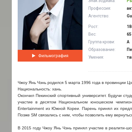
Знак зодиака:
Ры
Профессия:
ак
Агентство:
Gu
Рост:
18
Вес:
65
Группа крови:
А
Образование:
Пе
Фильмография
Умения:
та
Чжоу Янь Чэнь родился 5 марта 1996 года в провинции Цз
Национальность: хань.
Окончил Пекинский спортивный университет. Будучи сту
участие в десятом Национальном юношеском чемпион
Entertainment из Южной Кореи. Парень принял их предл
Позже SM связались с ним, чтобы позволить ему вернутьс
В 2015 году Чжоу Янь Чэнь принял участие в реалити-шо