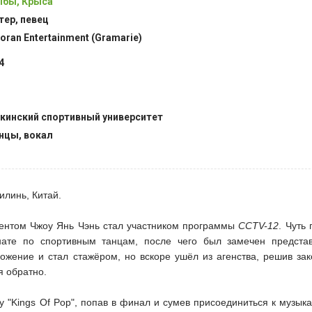
бы, Крыса
тер, певец
oran Entertainment (Gramarie)
4
кинский спортивный университет
нцы, вокал
илинь, Китай.
дентом Чжоу Янь Чэнь стал участником программы
CCTV-12
. Чуть
ате по спортивным танцам, после чего был замечен предста
ожение и стал стажёром, но вскоре ушёл из агенства, решив зако
я обратно.
у "Kings Of Pop", попав в финал и сумев присоединиться к музык