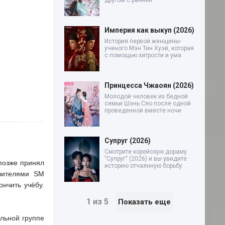
другом с ранней
Империя как выкуп (2026)
История первой женщины-
ученого Мэн Тин Хуэй, которая
с помощью хитрости и ума
Принцесса Чжаоян (2026)
Молодой человек из бедной
семьи Шэнь Сяо после одной
проведенной вместе ночи
Супруг (2026)
Смотрите корейскую дораму
"Супруг" (2026) и вы увидите
 позже принял
историю отчаянную борьбу
вителями SM
нчить учёбу.
1 из 5
Показать еще
альной группе