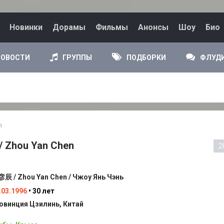
Новинки
Дорамы
Фильмы
Анонсы
Шоу
Био
НОВОСТИ
ГРУППЫ
ПОДБОРКИ
ФЛУД
n
/ Zhou Yan Chen
2
辰 / Zhou Yan Chen / Чжоу Янь Чэнь
.03.1996
• 30 лет
овинция Цзилинь, Китай