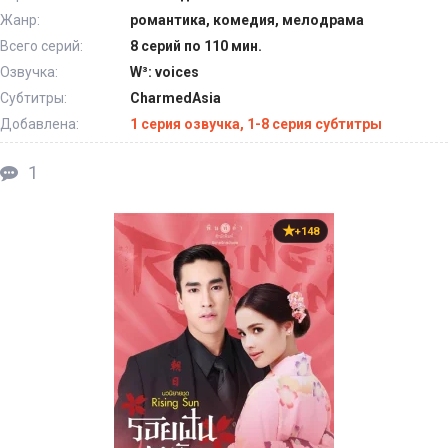
Жанр:
романтика, комедия, мелодрама
Всего серий:
8 серий по 110 мин.
Озвучка:
W³: voices
Субтитры:
CharmedAsia
Добавлена:
1 серия озвучка, 1-8 серия субтитры
1
+148