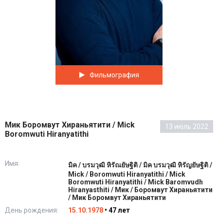
Фильмография
Мик Боромвут Хираньятити / Mick
13 июль 2022
Boromwuti Hiranyatithi
Имя:
มิค / บรมวุฒิ หิรัณยัษฐิติ / มิค บรมวุฒิ หิรัญยัษฐิติ /
Mick / Boromwuti Hiranyatithi / Mick
Boromwuti Hiranyatithi / Mick Baromvudh
Hiranyasthiti / Мик / Боромвут Хираньятити
/ Мик Боромвут Хираньятити
День рождения:
15.10.1978
• 47 лет