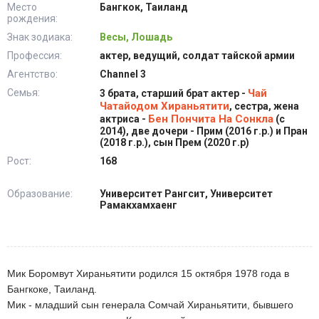
Место
Бангкок, Таиланд
рождения:
Знак зодиака:
Весы, Лошадь
Профессия:
актер, ведущий, солдат тайской армии
Агентство:
Channel 3
Семья:
Чай
3 брата, старший брат актер -
Чатайодом Хираньятити
, сестра, жена
Бен Пончита На Сонкла
актриса -
(с
2014), две дочери - Прим (2016 г.р.) и Пран
(2018 г.р.), сын Прем (2020 г.р)
Рост:
168
Образование:
Университет Рангсит, Университет
Рамакхамхаенг
Мик Боромвут Хираньятити родился 15 октября 1978 года в
Бангкоке, Таиланд.
Мик - младший сын генерала Сомчай Хираньятити, бывшего