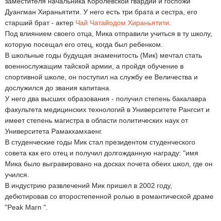
заместителя начальника Королевской гвардии и госпожи
Дуангман Хираньятити. У него есть три брата и сестра, его
старший брат - актер
Чай Чатайодом Хираньятити
.
Под влиянием своего отца, Мика отправили учиться в ту школу,
которую посещал его отец, когда был ребенком.
В школьные годы будущая знаменитость (Мик) мечтал стать
военнослужащим тайской армии, а пройдя обучение в
спортивной школе, он поступил на службу ее Величества и
дослужился до звания капитана.
У него два высших образования - получил степень бакалавра
факультета медицинских технологий в Университете Рангсит и
имеет степень магистра в области политических наук от
Университета Рамакхамхаенг.
В студенческие годы Мик стал президентом студенческого
совета как его отец и получил долгожданную награду: "имя
Мика было выгравировано на досках почета обеих школ, где он
учился.
В индустрию развлечений Мик пришел в 2002 году,
дебютировав со второстепенной ролью в романтической драме
"Peak Marn ".