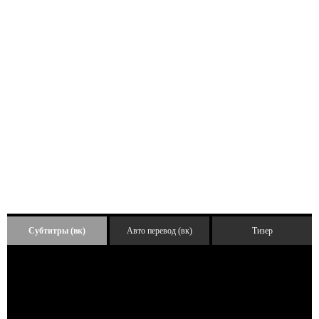
Субтитры (вк)
Авто перевод (вк)
Тизер