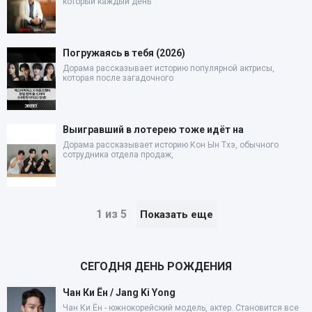
который каждый день
Погружаясь в тебя (2026)
Дорама рассказывает историю популярной актрисы,
которая после загадочного
Выигравший в лотерею тоже идёт на
Дорама рассказывает историю Кон Ын Тхэ, обычного
сотрудника отдела продаж,
1 из 5
Показать еще
СЕГОДНЯ ДЕНЬ РОЖДЕНИЯ
Чан Ки Ён / Jang Ki Yong
Чан Ки Ён - южнокорейский модель, актер. Становится все