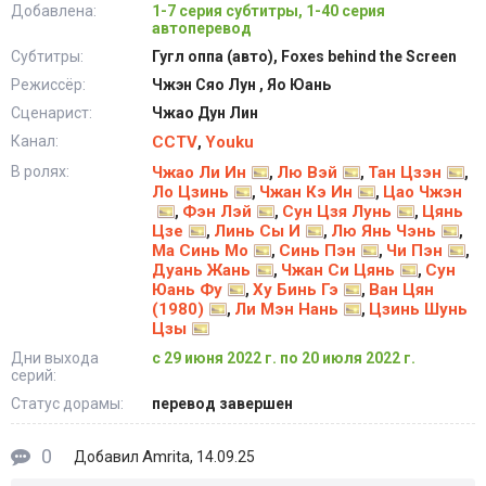
Добавлена:
1-7 серия субтитры, 1-40 серия
автоперевод
Субтитры:
Гугл оппа (авто), Foxes behind the Screen
Режиссёр:
Чжэн Сяо Лун , Яо Юань
Сценарист:
Чжао Дун Лин
Канал:
CCTV
Youku
,
В ролях:
Чжао Ли Ин
Лю Вэй
Тан Цзэн
,
,
,
Ло Цзинь
Чжан Кэ Ин
Цао Чжэн
,
,
Фэн Лэй
Сун Цзя Лунь
Цянь
,
,
,
Цзе
Линь Сы И
Лю Янь Чэнь
,
,
,
Ма Синь Мо
Синь Пэн
Чи Пэн
,
,
,
Дуань Жань
Чжан Си Цянь
Сун
,
,
Юань Фу
Ху Бинь Гэ
Ван Цян
,
,
(1980)
Ли Мэн Нань
Цзинь Шунь
,
,
Цзы
Дни выхода
с 29 июня 2022 г. по 20 июля 2022 г.
серий:
Статус дорамы:
перевод завершен
0
Amrita
Добавил
, 14.09.25