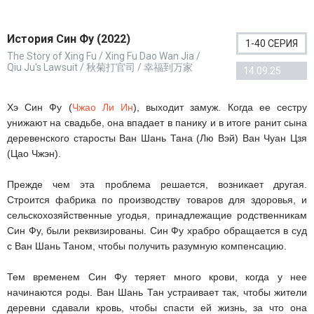
История Син Фу (2022)
1-40 СЕРИЯ
The Story of Xing Fu / Xing Fu Dao Wan Jia /
Qiu Ju's Lawsuit / 秋菊打官司 / 幸福到万家
14.09.25
Хэ Син Фу (
Чжао Ли Ин
), выходит замуж. Когда ее сестру
унижают на свадьбе, она впадает в панику и в итоге ранит сына
деревенского старосты Ван Шань Тана (Лю Вэй) Ван Чуан Цзя
(Цао Чжэн).
Прежде чем эта проблема решается, возникает другая.
Строится фабрика по производству товаров для здоровья, и
сельскохозяйственные угодья, принадлежащие родственникам
Син Фу, были реквизированы. Син Фу храбро обращается в суд
с Ван Шань Таном, чтобы получить разумную компенсацию.
Тем временем Син Фу теряет много крови, когда у нее
начинаются роды. Ван Шань Тан устраивает так, чтобы жители
деревни сдавали кровь, чтобы спасти ей жизнь, за что она