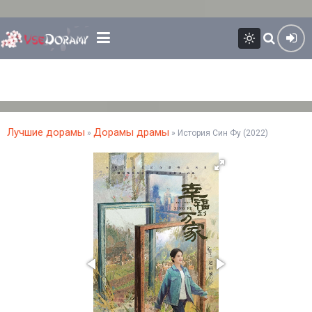
Лучшие дорамы
Дорамы драмы
»
» История Син Фу (2022)