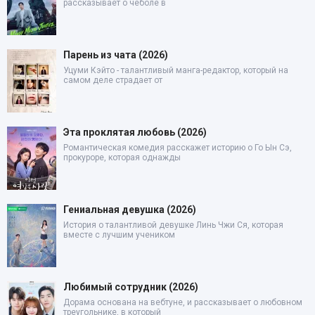
рассказывает о чеболе в
Парень из чата (2026)
Уцуми Кэйто - талантливый манга-редактор, который на
самом деле страдает от
Эта проклятая любовь (2026)
Романтическая комедия расскажет историю о Го Ын Сэ,
прокуроре, которая однажды
Гениальная девушка (2026)
История о талантливой девушке Линь Чжи Ся, которая
вместе с лучшим учеником
Любимый сотрудник (2026)
Дорама основана на вебтуне, и рассказывает о любовном
треугольнике, в который