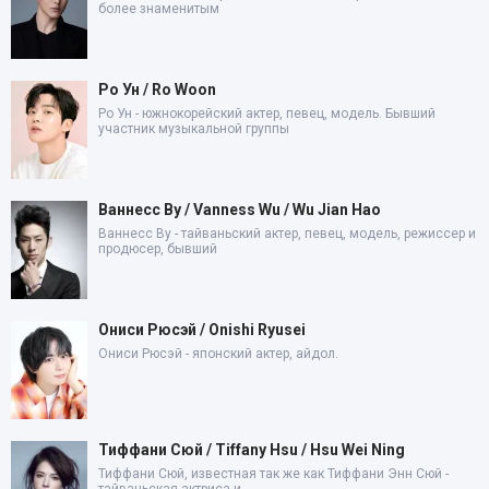
более знаменитым
Ро Ун / Ro Woon
Ро Ун - южнокорейский актер, певец, модель. Бывший
участник музыкальной группы
Ваннесс Ву / Vanness Wu / Wu Jian Hao
Ваннесс Ву - тайваньский актер, певец, модель, режиссер и
продюсер, бывший
Ониси Рюсэй / Onishi Ryusei
Ониси Рюсэй - японский актер, айдол.
Тиффани Сюй / Tiffany Hsu / Hsu Wei Ning
Тиффани Сюй, известная так же как Тиффани Энн Сюй -