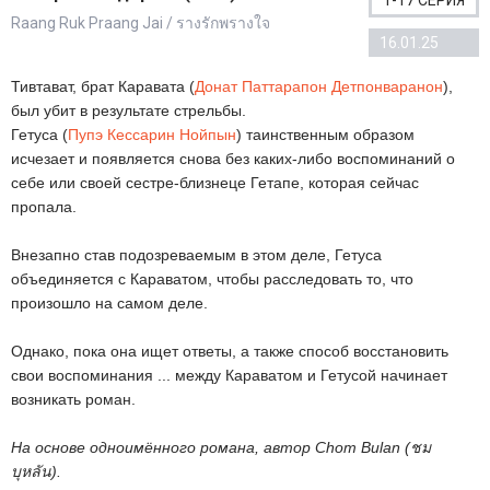
1-17 СЕРИЯ
Raang Ruk Praang Jai / รางรักพรางใจ
16.01.25
Тивтават, брат Каравата (
Донат Паттарапон Детпонваранон
),
был убит в результате стрельбы.
Гетуса (
Пупэ Кессарин Нойпын
) таинственным образом
исчезает и появляется снова без каких-либо воспоминаний о
себе или своей сестре-близнеце Гетапе, которая сейчас
пропала.
Внезапно став подозреваемым в этом деле, Гетуса
объединяется с Караватом, чтобы расследовать то, что
произошло на самом деле.
Однако, пока она ищет ответы, а также способ восстановить
свои воспоминания ... между Караватом и Гетусой начинает
возникать роман.
На основе одноимённого романа, автор Chom Bulan (ชม
บุหลัน).