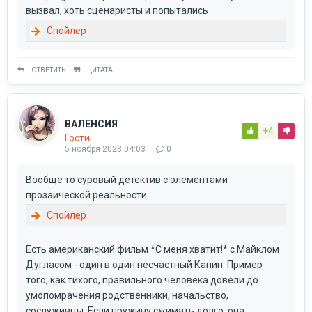
вызвал, хоть сценаристы и попытались
ОТВЕТИТЬ
ЦИТАТА
ВАЛЕНСИЯ
+4
Гости
5 ноября 2023 04:03
0
Вообще то суровый детектив с элементами
прозаической реальности.
Есть американский фильм *С меня хватит!* с Майклом
Дугласом - один в один несчастный Канин. Пример
того, как тихого, правильного человека довели до
умопомрачения родственники, начальство,
сослуживцы. Если пружину сжимать долго, она