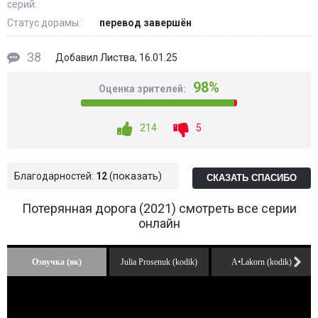
серий:
Статус дорамы:
перевод завершён
38
Листва
Добавил
, 16.01.25
98%
Оценка зрителей:
214
5
показать
Благодарностей:
12
СКАЗАТЬ СПАСИБО
Потерянная дорога (2021) смотреть все серии
онлайн
Озвучка (вк)
Julia Prosenuk (kodik)
A•Lakorn (kodik)