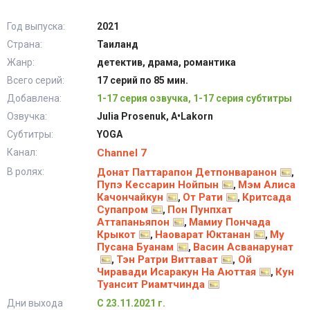
Год выпуска:
2021
Страна:
Таиланд
Жанр:
детектив, драма, романтика
Всего серий:
17 серий по 85 мин.
Добавлена:
1-17 серия озвучка, 1-17 серия субтитры
Озвучка:
Julia Prosenuk, A•Lakorn
Субтитры:
YOGA
Канал:
Channel 7
В ролях:
Донат Паттарапон Детпонваранон
,
Пупэ Кессарин Нойпын
Мэм Алиса
,
Качончайкун
От Рати
Критсада
,
,
Супапром
Пон Пунпхат
,
Аттапаньяпон
Мамиу Пончада
,
Крыкот
Наоварат Юктанан
Му
,
,
Пусана Буанам
Васин Асванарунат
,
Тэн Ратри Виттават
Ой
,
,
Чиравади Исаракун На Аюттая
Кун
,
Туансит Риамтчинда
Дни выхода
С 23.11.2021 г.