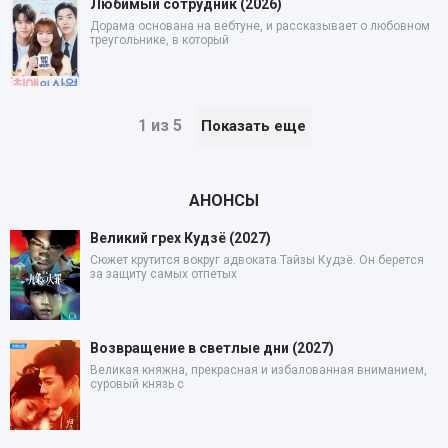
Любимый сотрудник (2026)
Дорама основана на вебтуне, и рассказывает о любовном
треугольнике, в который
1 из 5
Показать еще
АНОНСЫ
Великий грех Кудзё (2027)
Сюжет крутится вокруг адвоката Тайзы Кудзё. Он берется
за защиту самых отпетых
Возвращение в светлые дни (2027)
Великая княжна, прекрасная и избалованная вниманием,
суровый князь с