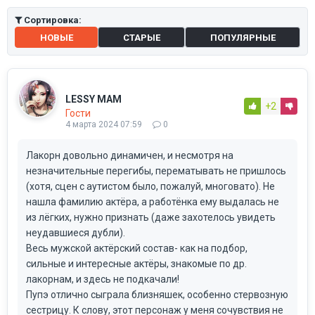
Сортировка:
НОВЫЕ
СТАРЫЕ
ПОПУЛЯРНЫЕ
LESSY MAM
+2
Гости
4 марта 2024 07:59
0
Лакорн довольно динамичен, и несмотря на
незначительные перегибы, перематывать не пришлось
(хотя, сцен с аутистом было, пожалуй, многовато). Не
нашла фамилию актёра, а работёнка ему выдалась не
из лёгких, нужно признать (даже захотелось увидеть
неудавшиеся дубли).
Весь мужской актёрский состав- как на подбор,
сильные и интересные актёры, знакомые по др.
лакорнам, и здесь не подкачали!
Пупэ отлично сыграла близняшек, особенно стервозную
сестрицу. К слову, этот персонаж у меня сочувствия не