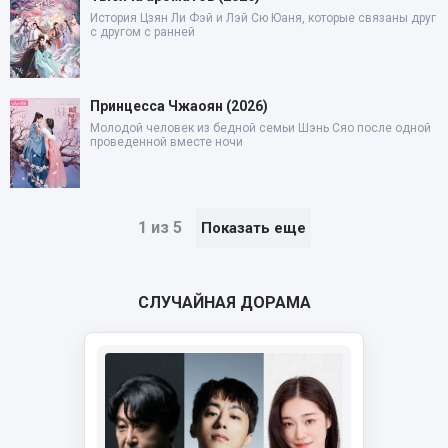
История Цзян Ли Фэй и Лэй Сю Юаня, которые связаны друг
с другом с ранней
Принцесса Чжаоян (2026)
Молодой человек из бедной семьи Шэнь Сяо после одной
проведенной вместе ночи
1 из 5
Показать еще
СЛУЧАЙНАЯ ДОРАМА