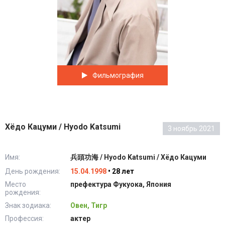
Фильмография
Хёдо Кацуми / Hyodo Katsumi
3 ноябрь 2021
Имя:
兵頭功海 / Hyodo Katsumi / Хёдо Кацуми
День рождения:
15.04.1998
• 28 лет
Место
префектура Фукуока, Япония
рождения:
Знак зодиака:
Овен, Тигр
Профессия:
актер