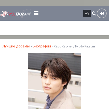
Лучшие дорамы
Биографии
»
» Хёдо Кацуми / Hyodo Katsumi